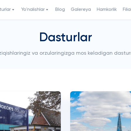
urlar
Yo'nalishlar
Blog
Galereya
Hamkorlik
Filia
Dasturlar
iziqishlaringiz va orzularingizga mos keladigan dastur