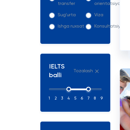
transfer
orientatsiya
Sug'urta
Viza
Ishga ruxsat
Konsultatsiya
IELTS
Tozalash
balli
1
2
3
4
5
6
7
8
9