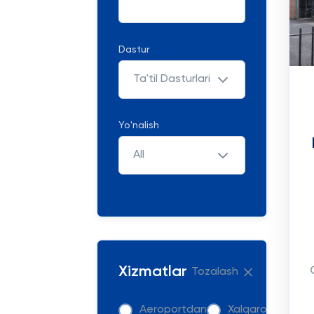
Dastur
Ta'til Dasturlari
Yo'nalish
All
Xizmatlar
Tozalash
Aeroportdan
Xalqaro