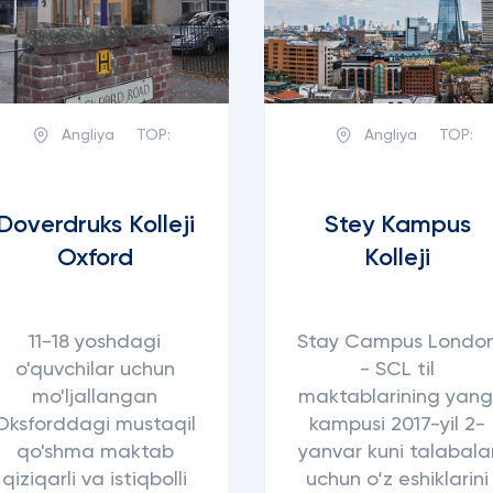
Angliya
TOP:
Angliya
TOP:
Doverdruks Kolleji
Stey Kampus
Oxford
Kolleji
11-18 yoshdagi
Stay Campus Londo
o'quvchilar uchun
- SCL til
mo'ljallangan
maktablarining yang
Oksforddagi mustaqil
kampusi 2017-yil 2-
qo'shma maktab
yanvar kuni talabala
qiziqarli va istiqbolli
uchun o‘z eshiklarini