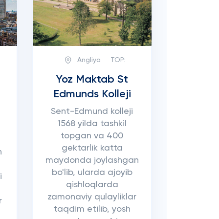
Angliya
TOP:
Yoz Maktab St
Edmunds Kolleji
Sent-Edmund kolleji
1568 yilda tashkil
topgan va 400
gektarlik katta
n
maydonda joylashgan
bo'lib, ularda ajoyib
i
qishloqlarda
zamonaviy qulayliklar
r
taqdim etilib, yosh