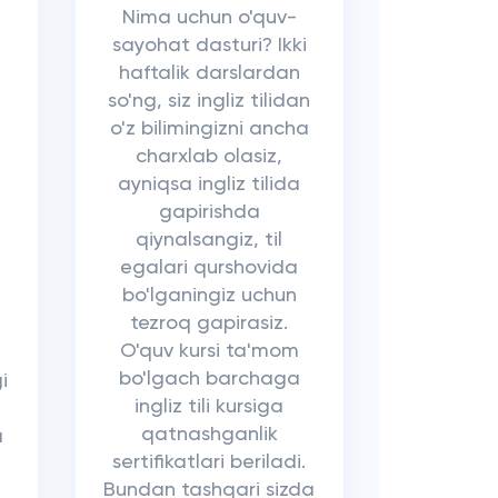
Nima uchun o'quv-
sayohat dasturi? Ikki
haftalik darslardan
so'ng, siz ingliz tilidan
o'z bilimingizni ancha
charxlab olasiz,
ayniqsa ingliz tilida
gapirishda
qiynalsangiz, til
egalari qurshovida
bo'lganingiz uchun
tezroq gapirasiz.
O'quv kursi ta'mom
bo'lgach barchaga
i
ingliz tili kursiga
qatnashganlik
a
sertifikatlari beriladi.
Bundan tashqari sizda