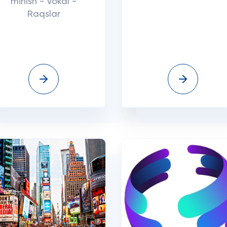
minish - Vokal -
Raqslar