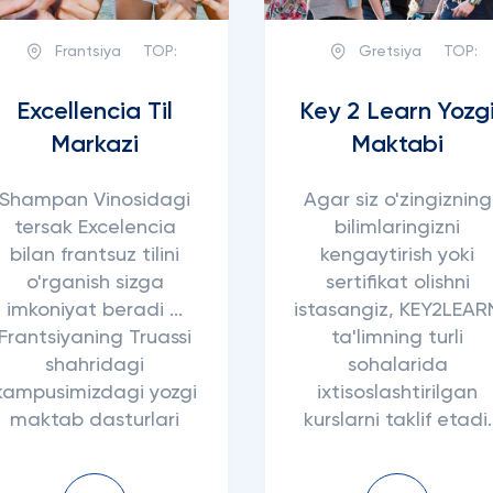
Frantsiya
TOP:
Gretsiya
TOP:
Excellencia Til
Key 2 Learn Yozg
Markazi
Maktabi
Shampan Vinosidagi
Agar siz o'zingizning
tersak Excelencia
bilimlaringizni
bilan frantsuz tilini
kengaytirish yoki
o'rganish sizga
sertifikat olishni
imkoniyat beradi ...
istasangiz, KEY2LEAR
Frantsiyaning Truassi
ta'limning turli
shahridagi
sohalarida
kampusimizdagi yozgi
ixtisoslashtirilgan
maktab dasturlari
kurslarni taklif etadi.