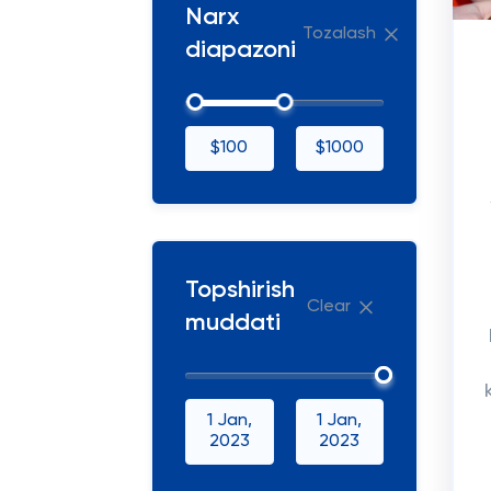
Narx
Tozalash
diapazoni
$100
$1000
Topshirish
Clear
muddati
1 Jan,
1 Jan,
2023
2023