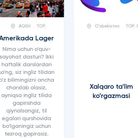
AQSH
TOP:
O'zbekiston
TOP:
Amerikada Lager
Nima uchun o'quv-
sayohat dasturi? Ikki
haftalik darslardan
so'ng, siz ingliz tilidan
o'z bilimingizni ancha
Xalqaro ta'lim
charxlab olasiz,
ko'rgazmasi
ayniqsa ingliz tilida
gapirishda
qiynalsangiz, til
egalari qurshovida
bo'lganingiz uchun
tezroq gapirasiz.