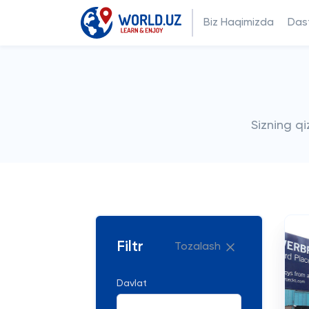
Biz Haqimizda
Dast
Sizning q
Filtr
Tozalash
Davlat