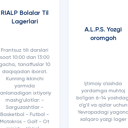
RIALP Bolalar Til
Lagerlari
A.L.P.S. Yozgi
oromgoh
Frantsuz tili darslari
soat 10:00 dan 13:00
gacha, tanaffuslar 10
daqiqadan iborat.
Kunning ikkinchi
Ijtimoiy o'sishda
yarmida
yordamga muhtoj
tanlanadigan ixtiyoriy
bo'lgan 6-14 yoshdag
mashg'ulotlar: -
o'g'il va qizlar uchun
Sarguzashtlar -
Yevropadagi yagon
Basketbol - Futbol -
xalqaro yozgi lager
Motokros - Golf - Ot