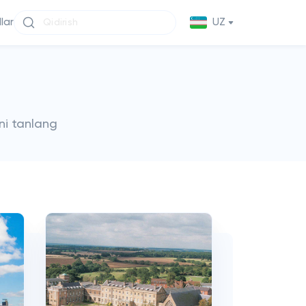
llar
UZ
ni tanlang