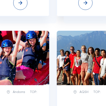
Andorra
TOP:
AQSH
TOP: