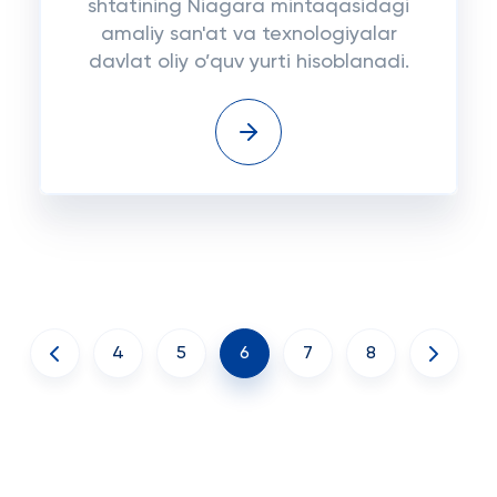
shtatining Niagara mintaqasidagi
amaliy san'at va texnologiyalar
davlat oliy o’quv yurti hisoblanadi.
4
5
6
7
8