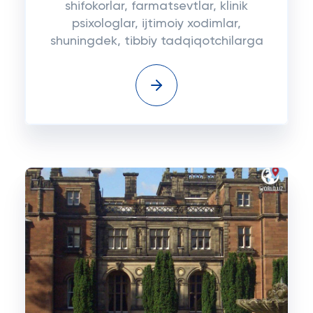
shifokorlar, farmatsevtlar, klinik
psixologlar, ijtimoiy xodimlar,
shuningdek, tibbiy tadqiqotchilarga