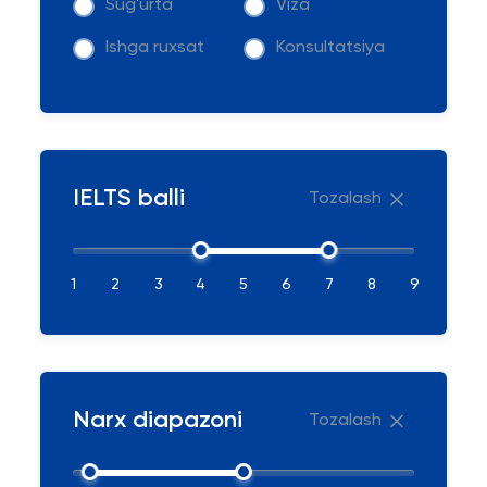
Sug'urta
Viza
Ishga ruxsat
Konsultatsiya
IELTS balli
Tozalash
1
2
3
4
5
6
7
8
9
Narx diapazoni
Tozalash