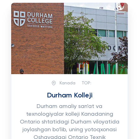
Kanada
TOP:
Durham Kolleji
Durham amaliy san'at va
texnologiyalar kolleji Kanadaning
Ontario shtatidagi Durham viloyatida
joylashgan bo'lib, uning yotoqxonasi
Oshavadagi Ontario Texnik