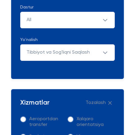
Dastur
All
Yo'nalish
Tibbiyot va Sog'liqni Saqlash
Xizmatlar
Tozalash
Aeroportdan
Xalqaro
transfer
orientatsiya