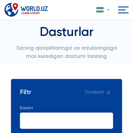
Dasturlar
Sizning qiziqishlaringiz va orzularingizga
mos keladigan dasturni tanlang
Filtr
Tozalash
Davlat