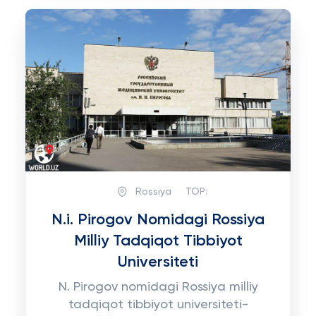
Rossiya
TOP:
N.i. Pirogov Nomidagi Rossiya
Milliy Tadqiqot Tibbiyot
Universiteti
N. Pirogov nomidagi Rossiya milliy
tadqiqot tibbiyot universiteti-