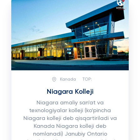
Kanada
TOP:
Niagara Kolleji
Niagara amaliy san'at va
texnologiyalar kolleji (ko'pincha
Niagara kolleji deb qisqartiriladi va
Kanada Niagara kolleji deb
nomlanadi) Janubiy Ontario