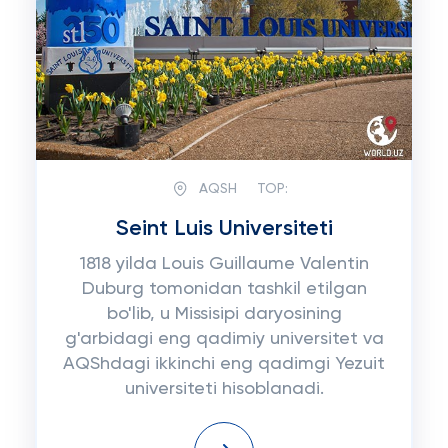
AQSH
TOP:
Seint Luis Universiteti
1818 yilda Louis Guillaume Valentin
Duburg tomonidan tashkil etilgan
bo'lib, u Missisipi daryosining
g'arbidagi eng qadimiy universitet va
AQShdagi ikkinchi eng qadimgi Yezuit
universiteti hisoblanadi.