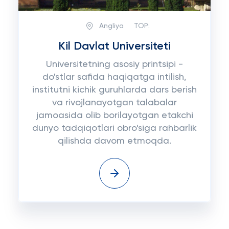
Angliya
TOP:
Kil Davlat Universiteti
Universitetning asosiy printsipi -
do'stlar safida haqiqatga intilish,
institutni kichik guruhlarda dars berish
va rivojlanayotgan talabalar
jamoasida olib borilayotgan etakchi
dunyo tadqiqotlari obro'siga rahbarlik
qilishda davom etmoqda.