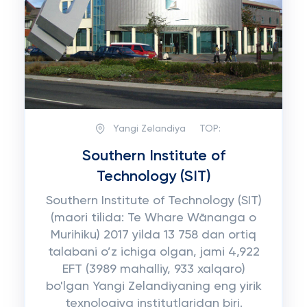
Yangi Zelandiya
TOP:
Southern Institute of
Technology (SIT)
Southern Institute of Technology (SIT)
(maori tilida: Te Whare Wānanga o
Murihiku) 2017 yilda 13 758 dan ortiq
talabani o’z ichiga olgan, jami 4,922
EFT (3989 mahalliy, 933 xalqaro)
bo'lgan Yangi Zelandiyaning eng yirik
texnologiya institutlaridan biri.