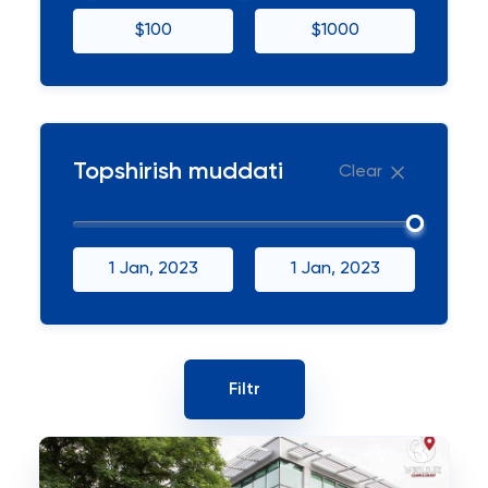
$100
$1000
Topshirish muddati
Clear
1 Jan, 2023
1 Jan, 2023