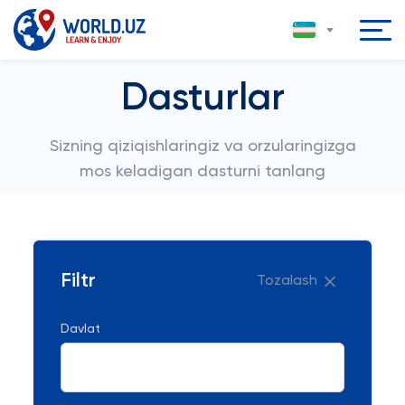
Dasturlar
Sizning qiziqishlaringiz va orzularingizga
mos keladigan dasturni tanlang
Filtr
Tozalash
Davlat