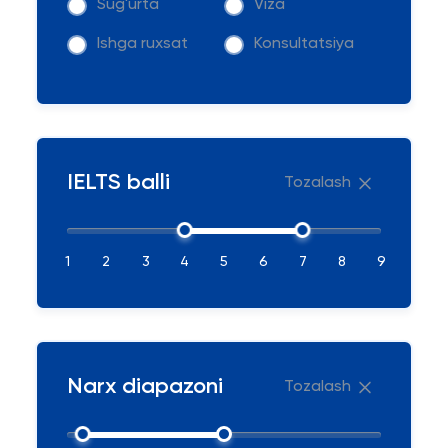
Sug'urta
Viza
Ishga ruxsat
Konsultatsiya
IELTS balli
Tozalash
1
2
3
4
5
6
7
8
9
Narx diapazoni
Tozalash