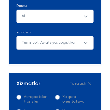
Dastur
All
Yo'nalish
Temir yo'l, Aviatsiya, Logistika
Xizmatlar
Tozalash
Aeroportdan
Xalqaro
transfer
orientatsiya