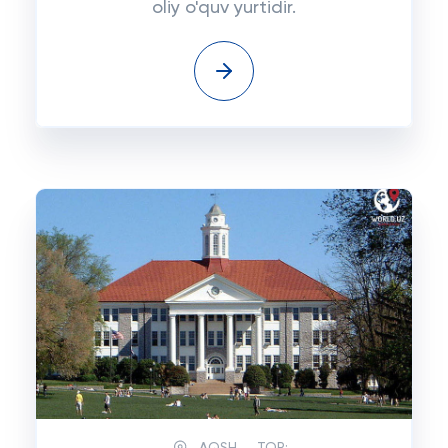
oliy o'quv yurtidir.
AQSH
TOP: