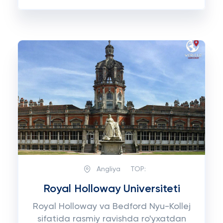
Angliya
TOP:
Royal Holloway Universiteti
Royal Holloway va Bedford Nyu-Kollej
sifatida rasmiy ravishda ro'yxatdan