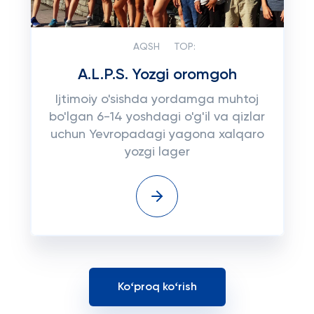
AQSH
TOP:
A.L.P.S. Yozgi oromgoh
Ijtimoiy o'sishda yordamga muhtoj
bo'lgan 6-14 yoshdagi o'g'il va qizlar
uchun Yevropadagi yagona xalqaro
yozgi lager
Koʻproq koʻrish