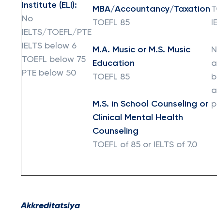
Institute (ELI):
MBA/Accountancy/Taxation
T
No
TOEFL 85
I
IELTS/TOEFL/PTE
IELTS below 6
M.A. Music or M.S. Music
N
TOEFL below 75
Education
a
PTE below 50
TOEFL 85
b
a
M.S. in School Counseling or
p
Clinical Mental Health
Counseling
TOEFL of 85 or IELTS of 7.0
Akkreditatsiya