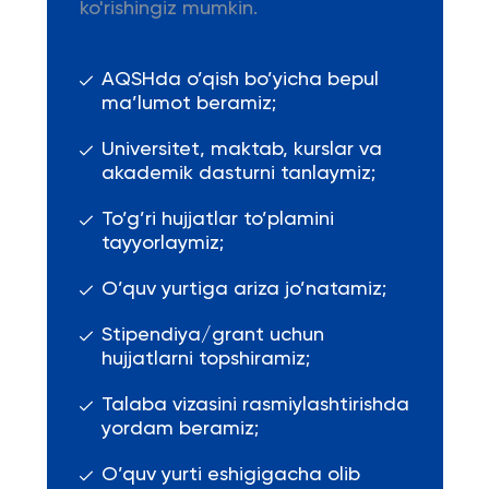
ko'rishingiz mumkin.
AQSHda o’qish bo’yicha bepul
ma’lumot beramiz;
Universitet, maktab, kurslar va
akademik dasturni tanlaymiz;
To’g’ri hujjatlar to’plamini
tayyorlaymiz;
O’quv yurtiga ariza jo’natamiz;
Stipendiya/grant uchun
hujjatlarni topshiramiz;
Talaba vizasini rasmiylashtirishda
yordam beramiz;
O’quv yurti eshigigacha olib