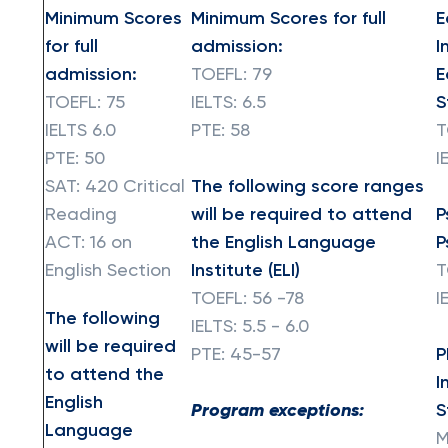
Minimum Scores
Minimum Scores for full
E
for full
admission:
I
admission:
TOEFL: 79
E
TOEFL: 75
IELTS: 6.5
S
IELTS 6.0
PTE: 58
T
PTE: 50
I
SAT: 420 Critical
The following score ranges
Reading
will be required to attend
P
ACT: 16 on
the English Language
P
English Section
Institute (ELI)
T
TOEFL: 56 -78
I
The following
IELTS: 5.5 - 6.0
will be required
PTE: 45-57
P
to attend the
I
English
Program exceptions:
S
Language
M