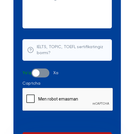
IELTS, TOPIC, TOEFL sertifikatingiz
bormi?
Yo'q
Xa
Captcha