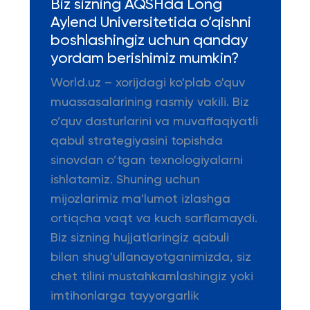
Biz sizning AQSHda Long
Aylend Universitetida o’qishni
boshlashingiz uchun qanday
yordam berishimiz mumkin?
World.uz – xorijdagi ko'plab o'quv
muassasalarining rasmiy vakili. Biz
o’quv dasturlarini va muvaffaqiyatli
qabul strategiyasini topishda
sinovdan o’tgan texnologiyalarni
ishlatamiz. Shuning uchun
mijozlarimiz ma'lumot izlashga
ortiqcha vaqt va kuch sarflamaydi.
Biz sizning hujjatlaringiz qabuli
bilan shug'ullanayotganimizda, siz
chet tilini mustahkamlashingiz yoki
imtihonlarga tayyorgarlik