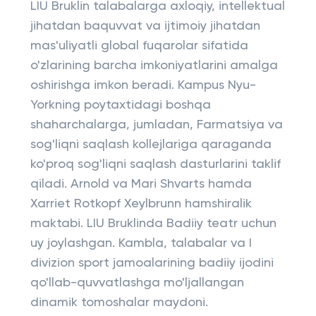
LIU Bruklin talabalarga axloqiy, intellektual
jihatdan baquvvat va ijtimoiy jihatdan
mas'uliyatli global fuqarolar sifatida
o'zlarining barcha imkoniyatlarini amalga
oshirishga imkon beradi. Kampus Nyu-
Yorkning poytaxtidagi boshqa
shaharchalarga, jumladan, Farmatsiya va
sog'liqni saqlash kollejlariga qaraganda
ko'proq sog'liqni saqlash dasturlarini taklif
qiladi. Arnold va Mari Shvarts hamda
Xarriet Rotkopf Xeylbrunn hamshiralik
maktabi. LIU Bruklinda Badiiy teatr uchun
uy joylashgan. Kambla, talabalar va I
divizion sport jamoalarining badiiy ijodini
qo'llab-quvvatlashga mo'ljallangan
dinamik tomoshalar maydoni.