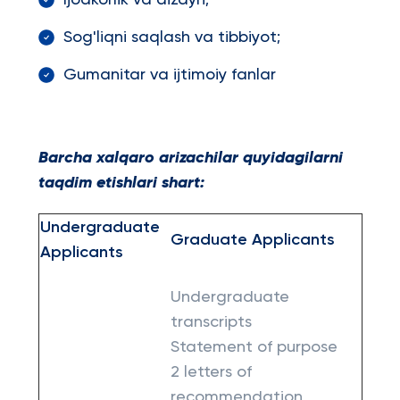
Ijodkorlik va dizayn;
Sog'liqni saqlash va tibbiyot;
Gumanitar va ijtimoiy fanlar
Barcha xalqaro arizachilar quyidagilarni
taqdim etishlari shart:
Undergraduate
Graduate Applicants
Applicants
Undergraduate
transcripts
Statement of purpose
2 letters of
recommendation