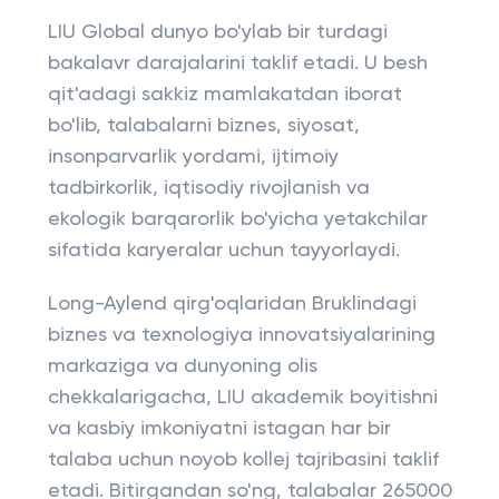
LIU Global dunyo bo'ylab bir turdagi
bakalavr darajalarini taklif etadi. U besh
qit'adagi sakkiz mamlakatdan iborat
bo'lib, talabalarni biznes, siyosat,
insonparvarlik yordami, ijtimoiy
tadbirkorlik, iqtisodiy rivojlanish va
ekologik barqarorlik bo'yicha yetakchilar
sifatida karyeralar uchun tayyorlaydi.
Long-Aylend qirg'oqlaridan Bruklindagi
biznes va texnologiya innovatsiyalarining
markaziga va dunyoning olis
chekkalarigacha, LIU akademik boyitishni
va kasbiy imkoniyatni istagan har bir
talaba uchun noyob kollej tajribasini taklif
etadi. Bitirgandan so'ng, talabalar 265000