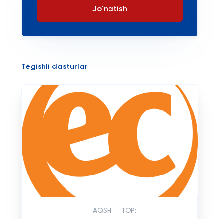
Jo'natish
Tegishli dasturlar
AQSH
TOP: