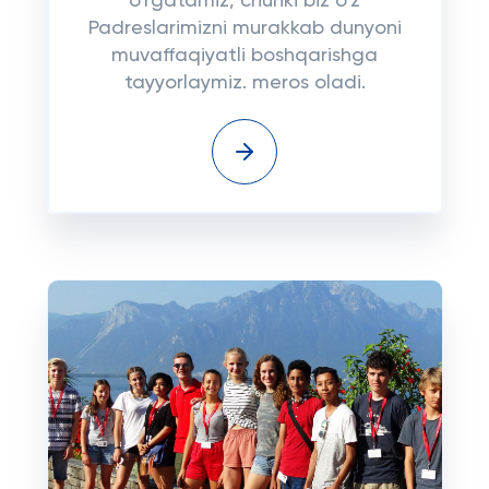
o'rgatamiz, chunki biz o'z
Padreslarimizni murakkab dunyoni
muvaffaqiyatli boshqarishga
tayyorlaymiz. meros oladi.