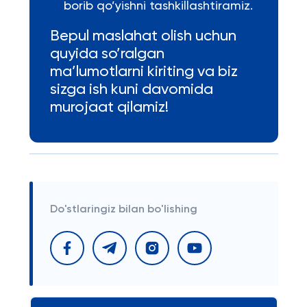
borib qo’yishni tashkillashtiramiz.
Bepul maslahat olish uchun
quyida so’ralgan
ma’lumotlarni kiriting va biz
sizga ish kuni davomida
murojaat qilamiz!
Do'stlaringiz bilan bo'lishing