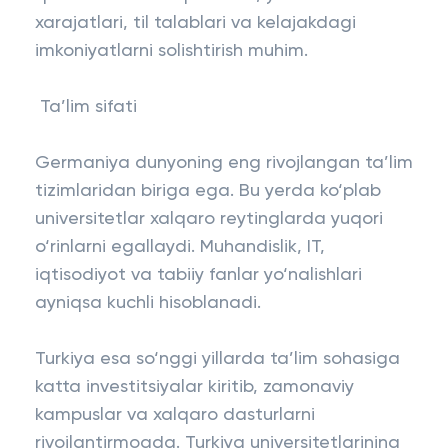
xarajatlari, til talablari va kelajakdagi
imkoniyatlarni solishtirish muhim.
Ta’lim sifati
Germaniya dunyoning eng rivojlangan ta’lim
tizimlaridan biriga ega. Bu yerda ko‘plab
universitetlar xalqaro reytinglarda yuqori
o‘rinlarni egallaydi. Muhandislik, IT,
iqtisodiyot va tabiiy fanlar yo‘nalishlari
ayniqsa kuchli hisoblanadi.
Turkiya esa so‘nggi yillarda ta’lim sohasiga
katta investitsiyalar kiritib, zamonaviy
kampuslar va xalqaro dasturlarni
rivojlantirmoqda. Turkiya universitetlarining