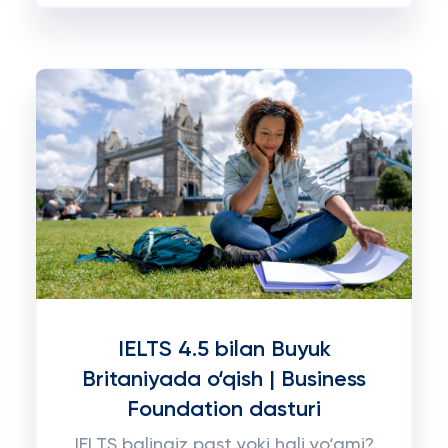
IELTS 4.5 bilan Buyuk
Britaniyada o‘qish | Business
Foundation dasturi
IELTS balingiz past yoki hali yo‘qmi?