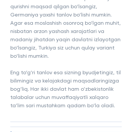
qurishni maqsad qilgan bo‘lsangiz,
Germaniya yaxshi tanlov bo‘lishi mumkin.
Agar esa moslashish osonroq bo‘lgan muhit,
nisbatan arzon yashash xarajatlari va
madaniy jihatdan yaqin davlatni izlayotgan
bo‘lsangiz, Turkiya siz uchun qulay variant
bo‘lishi mumkin.
Eng to‘g‘ri tanlov esa sizning byudjetingiz, til
bilimingiz va kelajakdagi maqsadlaringizga
bog‘liq. Har ikki davlat ham o‘zbekistonlik
talabalar uchun muvaffaqiyatli xalqaro
ta’lim sari mustahkam qadam bo‘la oladi.