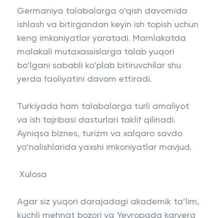
Germaniya talabalarga o‘qish davomida
ishlash va bitirgandan keyin ish topish uchun
keng imkoniyatlar yaratadi. Mamlakatda
malakali mutaxassislarga talab yuqori
bo‘lgani sababli ko‘plab bitiruvchilar shu
yerda faoliyatini davom ettiradi.
Turkiyada ham talabalarga turli amaliyot
va ish tajribasi dasturlari taklif qilinadi.
Ayniqsa biznes, turizm va xalqaro savdo
yo‘nalishlarida yaxshi imkoniyatlar mavjud.
Xulosa
Agar siz yuqori darajadagi akademik ta’lim,
kuchli mehnat bozori va Yevropada karyera