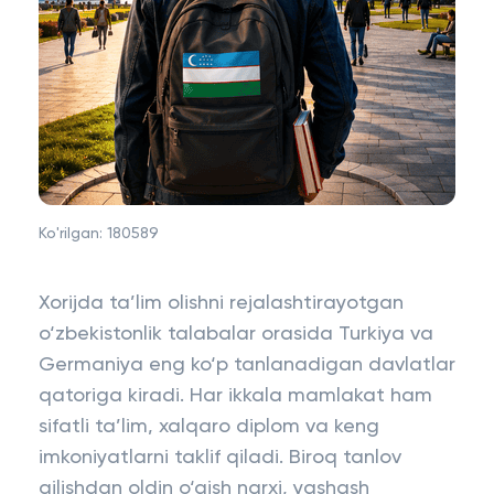
Ko'rilgan:
180589
Xorijda ta’lim olishni rejalashtirayotgan
o‘zbekistonlik talabalar orasida Turkiya va
Germaniya eng ko‘p tanlanadigan davlatlar
qatoriga kiradi. Har ikkala mamlakat ham
sifatli ta’lim, xalqaro diplom va keng
imkoniyatlarni taklif qiladi. Biroq tanlov
qilishdan oldin o‘qish narxi, yashash