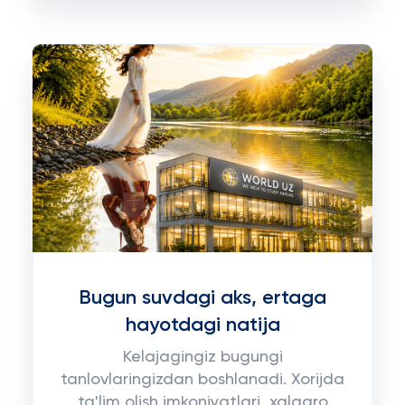
Bugun suvdagi aks, ertaga
hayotdagi natija
Kelajagingiz bugungi
tanlovlaringizdan boshlanadi. Xorijda
ta'lim olish imkoniyatlari, xalqaro