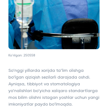
Ko'rilgan:
250558
So‘nggi yillarda xorijda ta’lim olishga
bo‘lgan qiziqish sezilarli darajada oshdi.
Ayniqsa, tibbiyot va stomatologiya
yo‘nalishlari bo‘yicha xalqaro standartlarga
mos bilim olishni istagan yoshlar uchun yangi
imkoniyatlar paydo bo‘lmoqda.