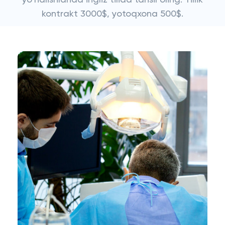
yo‘nalishlarida ingliz tilida tahsil oling. Yillik
kontrakt 3000$, yotoqxona 500$.