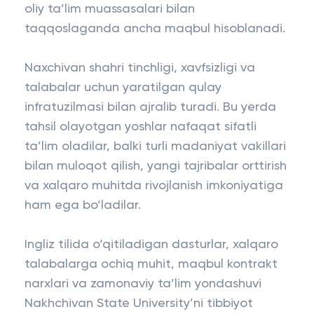
oliy ta’lim muassasalari bilan
taqqoslaganda ancha maqbul hisoblanadi.
Naxchivan shahri tinchligi, xavfsizligi va
talabalar uchun yaratilgan qulay
infratuzilmasi bilan ajralib turadi. Bu yerda
tahsil olayotgan yoshlar nafaqat sifatli
ta’lim oladilar, balki turli madaniyat vakillari
bilan muloqot qilish, yangi tajribalar orttirish
va xalqaro muhitda rivojlanish imkoniyatiga
ham ega bo‘ladilar.
Ingliz tilida o‘qitiladigan dasturlar, xalqaro
talabalarga ochiq muhit, maqbul kontrakt
narxlari va zamonaviy ta’lim yondashuvi
Nakhchivan State University’ni tibbiyot