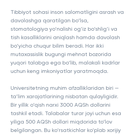
Tibbiyot sohasi inson salomatligini asrash va
davolashga qaratilgan bo‘lsa,
stomatologiya yo‘nalishi og‘iz bo‘shlig‘i va
tish kasalliklarini aniqlash hamda davolash
bo‘yicha chuqur bilim beradi. Har ikki
mutaxassislik bugungi mehnat bozorida
yuqori talabga ega bo‘lib, malakali kadrlar
uchun keng imkoniyatlar yaratmoqda.
Universitetning muhim afzalliklaridan biri —
ta’lim xarajatlarining nisbatan qulayligidir.
Bir yillik o‘qish narxi 3000 AQSh dollarini
tashkil etadi. Talabalar turar joyi uchun esa
yiliga 500 AQSh dollari miqdorida to‘lov
belgilangan. Bu ko‘rsatkichlar ko‘plab xorijiy