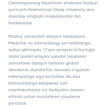
Ozarbayjonning Naxchivan shahrida faoliyat
yurituvchi Nakhchivan State University ana
shunday istiqbolli maskanlardan biri
hisoblanadi.
Mazkur universitet xalqaro talabalarni
Medicine va Stomatology yo‘nalishlariga
qabul qilmoqda. O‘quv jarayoni to‘liq ingliz
tilida tashkil etilgani sababli talabalar
zamonaviy tibbiyot fanlarini global
akademik standartlar asosida o‘rganish
imkoniyatiga ega bo‘ladilar. Bu esa
bitiruvchilarga kelajakda turli
mamlakatlarda o‘z faoliyatini davom
ettirish uchun mustahkam poydevor
yaratadi.