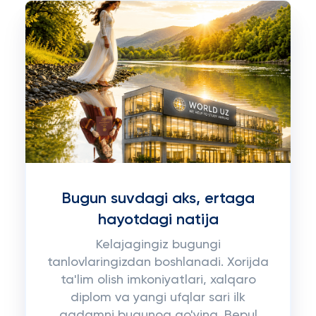
Bugun suvdagi aks, ertaga
hayotdagi natija
Kelajagingiz bugungi
tanlovlaringizdan boshlanadi. Xorijda
ta'lim olish imkoniyatlari, xalqaro
diplom va yangi ufqlar sari ilk
qadamni bugunoq qo'ying. Bepul