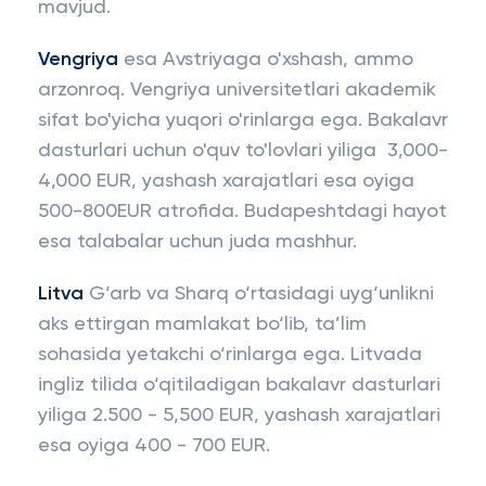
mavjud.
Vengriya
esa Avstriyaga o'xshash, ammo
arzonroq. Vengriya universitetlari akademik
sifat bo'yicha yuqori o'rinlarga ega. Bakalavr
dasturlari uchun o'quv to'lovlari yiliga 3,000-
4,000 EUR, yashash xarajatlari esa oyiga
500-800EUR atrofida. Budapeshtdagi hayot
esa talabalar uchun juda mashhur.
Litva
G‘arb va Sharq o‘rtasidagi uyg‘unlikni
aks ettirgan mamlakat bo‘lib, ta’lim
sohasida yetakchi o‘rinlarga ega. Litvada
ingliz tilida o‘qitiladigan bakalavr dasturlari
yiliga 2.500 - 5,500 EUR, yashash xarajatlari
esa oyiga 400 - 700 EUR.