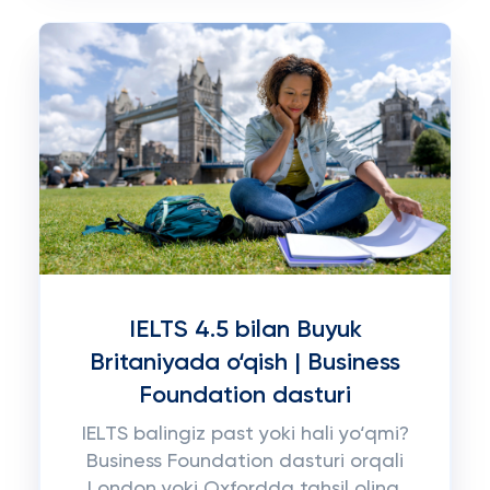
IELTS 4.5 bilan Buyuk
Britaniyada o‘qish | Business
Foundation dasturi
IELTS balingiz past yoki hali yo‘qmi?
Business Foundation dasturi orqali
London yoki Oxfordda tahsil oling.