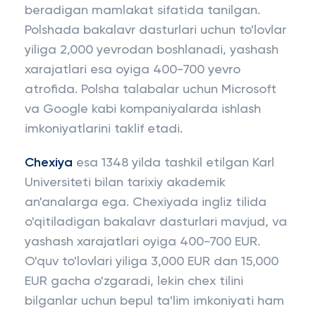
beradigan mamlakat sifatida tanilgan.
Polshada bakalavr dasturlari uchun to'lovlar
yiliga 2,000 yevrodan boshlanadi, yashash
xarajatlari esa oyiga 400-700 yevro
atrofida. Polsha talabalar uchun Microsoft
va Google kabi kompaniyalarda ishlash
imkoniyatlarini taklif etadi.
Chexiya
esa 1348 yilda tashkil etilgan Karl
Universiteti bilan tarixiy akademik
an'analarga ega. Chexiyada ingliz tilida
o'qitiladigan bakalavr dasturlari mavjud, va
yashash xarajatlari oyiga 400-700 EUR.
O'quv to'lovlari yiliga 3,000 EUR dan 15,000
EUR gacha o'zgaradi, lekin chex tilini
bilganlar uchun bepul ta'lim imkoniyati ham