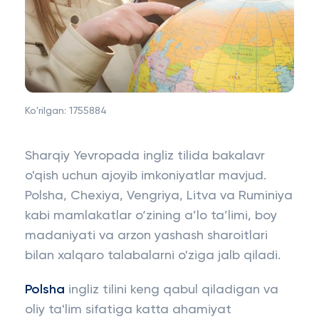
Ko'rilgan:
1755884
Sharqiy Yevropada ingliz tilida bakalavr
o'qish uchun ajoyib imkoniyatlar mavjud.
Polsha, Chexiya, Vengriya, Litva va Ruminiya
kabi mamlakatlar o‘zining a’lo ta’limi, boy
madaniyati va arzon yashash sharoitlari
bilan xalqaro talabalarni o'ziga jalb qiladi.
Polsha
ingliz tilini keng qabul qiladigan va
oliy ta'lim sifatiga katta ahamiyat