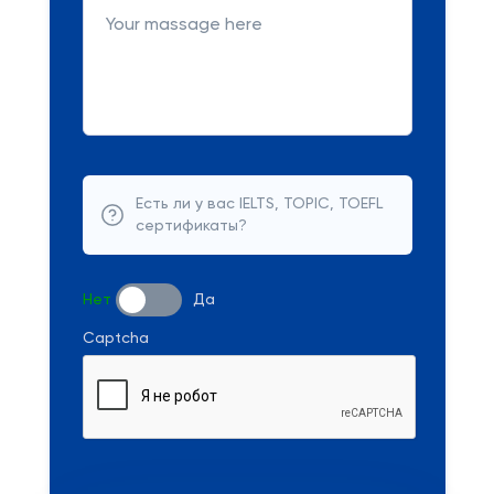
Есть ли у вас IELTS, TOPIC, TOEFL
сертификаты?
Нет
Да
Captcha