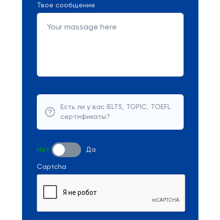
Твое сообщение
Есть ли у вас IELTS, TOPIC, TOEFL
сертификаты?
Нет
Да
Captcha