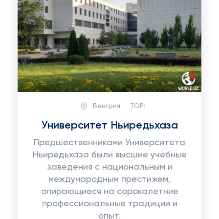
Венгрия
TOP:
Университет Ньиредьхаза
Предшественниками Университета
Ньиредьхаза были высшие учебные
заведения с национальным и
международным престижем,
опирающиеся на сорокалетние
профессиональные традиции и
опыт.