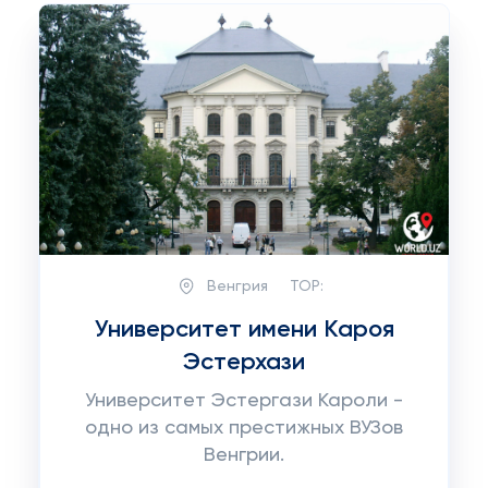
Венгрия
TOP:
Университет имени Кароя
Эстерхази
Университет Эстергази Кароли -
одно из самых престижных ВУЗов
Венгрии.