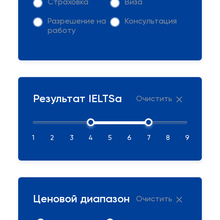
Страховка
Виза
Разрешение на
Консультация
работу
Результат IELTSа
Очистить
1
2
3
4
5
6
7
8
9
Ценовой диапазон
Очистить