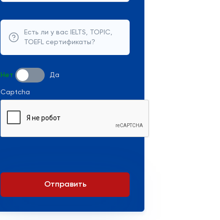
Есть ли у вас IELTS, TOPIC,
TOEFL сертификаты?
Нет
Да
Captcha
Отправить