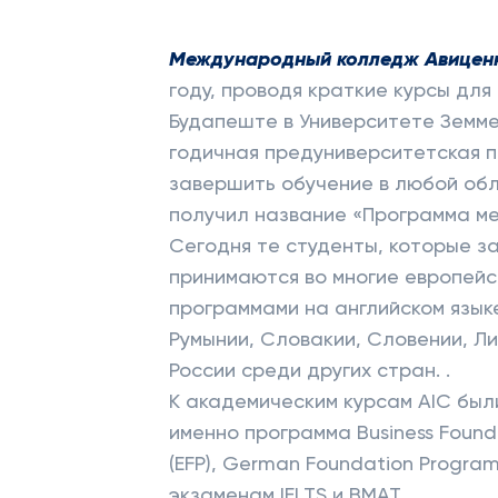
Международный колледж Авицен
году, проводя краткие курсы для
Будапеште в Университете Земм
годичная предуниверситетская п
завершить обучение в любой обл
получил название «Программа ме
Сегодня те студенты, которые 
принимаются во многие европейс
программами на английском языке,
Румынии, Словакии, Словении, Ли
России среди других стран. .
К академическим курсам AIC был
именно программа Business Founda
(EFP), German Foundation Progra
экзаменам IELTS и BMAT.