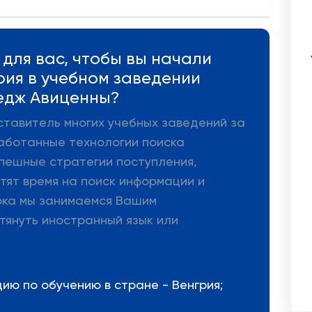
для вас, чтобы вы начали
рия в учебном заведении
едж Авиценны?
ставитель многих учебных заведений за
аботанные технологии поиска
пешные стратегии поступления,
тят время на поиск информации и
ока мы занимаемся Вашим
тянуть иностранный язык или
ю по обучению в стране - Венгрия;