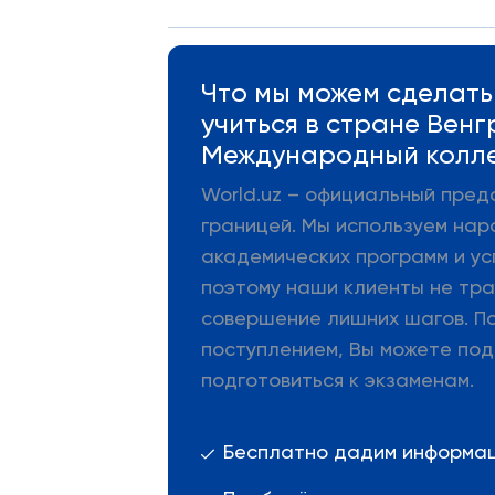
Что мы можем сделать 
учиться в стране Венг
Международный колл
World.uz – официальный пред
границей. Мы используем нар
академических программ и ус
поэтому наши клиенты не тра
совершение лишних шагов. П
поступлением, Вы можете под
подготовиться к экзаменам.
Бесплатно дадим информаци