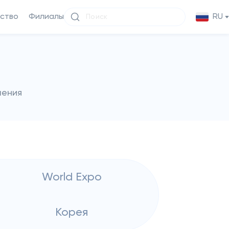
ство
Филиалы
RU
чения
World Expo
Корея