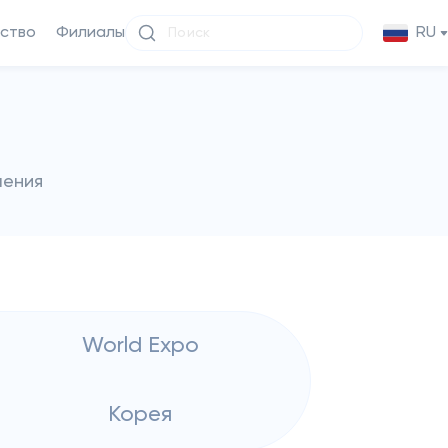
ство
Филиалы
RU
чения
World Expo
Корея