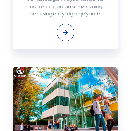
marketing jamoasi. Biz sizning
biznesingizni yo'lga qo'yamiz.