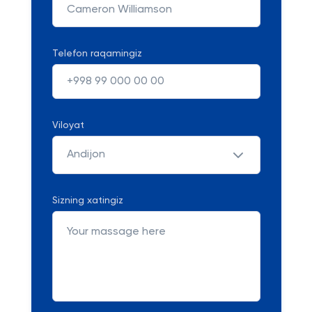
Telefon raqamingiz
Viloyat
Andijon
Sizning xatingiz