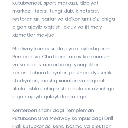
kutubxonasi, sport markazi, tibbiyot
markazi, teatr, tungi klub, kinoteatr,
restoranlar, barlar va do'konlarni o'z ichiga
olgan ajoyib o'qitish, o'quv va ijtimoiy
xizmatlar mavjud.
Medway kampusi ikki joyda joylashgan -
Pembrok va Chatham tarixiy karxanasi -
va sanoat standartidagi yangiliklar
xonasi, laboratoriyalar, post-prodyuserlik
studiyalari, mashq xonalari va raqamli
filmlar ishlab chiqarish xonalarini o'z ichiga
olgan ajoyib qulayliklarga ega.
Kenterberi shahridagi Templeman
kutubxonasi va Medway kampusidagi Drill
Hall kutubxonasi keng bosma va elektron