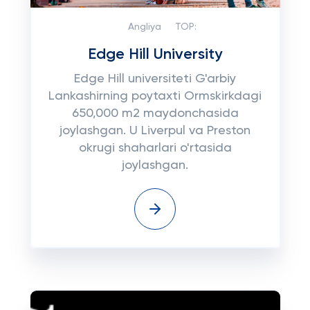
Angliya
TOP:
Edge Hill University
Edge Hill universiteti G'arbiy
Lankashirning poytaxti Ormskirkdagi
650,000 m2 maydonchasida
joylashgan. U Liverpul va Preston
okrugi shaharlari o'rtasida
joylashgan.