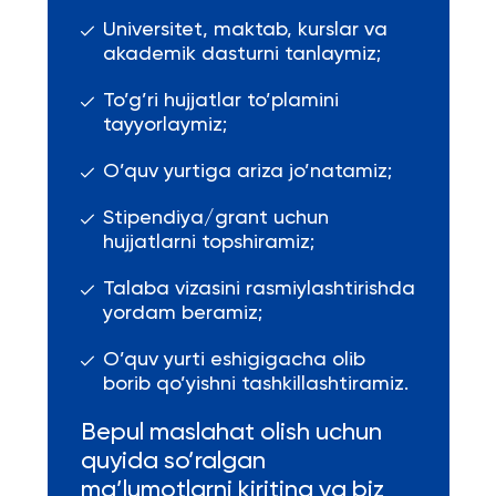
Universitet, maktab, kurslar va
akademik dasturni tanlaymiz;
To’g’ri hujjatlar to’plamini
tayyorlaymiz;
O’quv yurtiga ariza jo’natamiz;
Stipendiya/grant uchun
hujjatlarni topshiramiz;
Talaba vizasini rasmiylashtirishda
yordam beramiz;
O’quv yurti eshigigacha olib
borib qo’yishni tashkillashtiramiz.
Bepul maslahat olish uchun
quyida so’ralgan
ma’lumotlarni kiriting va biz