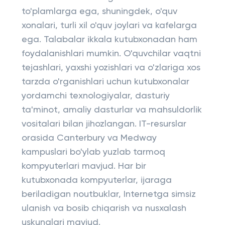
to'plamlarga ega, shuningdek, o'quv
xonalari, turli xil o'quv joylari va kafelarga
ega. Talabalar ikkala kutubxonadan ham
foydalanishlari mumkin. O'quvchilar vaqtni
tejashlari, yaxshi yozishlari va o'zlariga xos
tarzda o'rganishlari uchun kutubxonalar
yordamchi texnologiyalar, dasturiy
ta'minot, amaliy dasturlar va mahsuldorlik
vositalari bilan jihozlangan. IT-resurslar
orasida Canterbury va Medway
kampuslari bo'ylab yuzlab tarmoq
kompyuterlari mavjud. Har bir
kutubxonada kompyuterlar, ijaraga
beriladigan noutbuklar, Internetga simsiz
ulanish va bosib chiqarish va nusxalash
uskunalari mavjud.