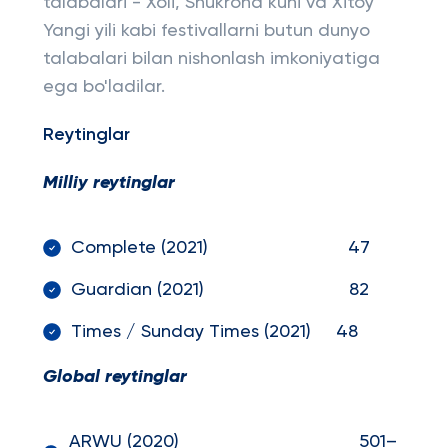
talabalari - Xoli, Shukrona kuni va Xitoy
Yangi yili kabi festivallarni butun dunyo
talabalari bilan nishonlash imkoniyatiga
ega bo'ladilar.
Reytinglar
Milliy reytinglar
Complete (2021) 47
Guardian (2021) 82
Times / Sunday Times (2021) 48
Global reytinglar
ARWU (2020) 501–