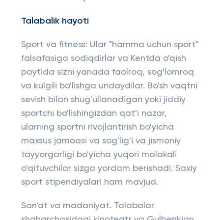
Talabalik hayoti
Sport va fitness: Ular "hamma uchun sport"
falsafasiga sodiqdirlar va Kentda o'qish
paytida sizni yanada faolroq, sog'lomroq
va kulgili bo'lishga undaydilar. Bo'sh vaqtni
sevish bilan shug'ullanadigan yoki jiddiy
sportchi bo'lishingizdan qat'i nazar,
ularning sportni rivojlantirish bo'yicha
maxsus jamoasi va sog'lig'i va jismoniy
tayyorgarligi bo'yicha yuqori malakali
o'qituvchilar sizga yordam berishadi. Saxiy
sport stipendiyalari ham mavjud.
San'at va madaniyat. Talabalar
shaharchasidagi kinoteatr va Gulbenkian