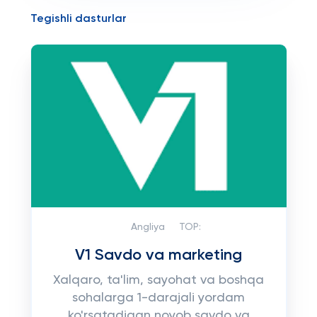
Tegishli dasturlar
Angliya
TOP:
V1 Savdo va marketing
Xalqaro, ta'lim, sayohat va boshqa
sohalarga 1-darajali yordam
ko'rsatadigan noyob savdo va