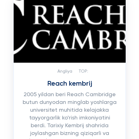
Angliya
TOP:
Reach kembrij
2005 yildan beri Reach Cambridge
butun dunyodan minglab yoshlarga
universitet muhitida kelajakka
tayyorgarlik ko'rish imkoniyatini
berdi. Tarixiy Kembrij shahrida
joylashgan bizning qiziqarli va