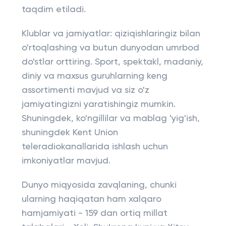
taqdim etiladi.
Klublar va jamiyatlar: qiziqishlaringiz bilan
o'rtoqlashing va butun dunyodan umrbod
do'stlar orttiring. Sport, spektakl, madaniy,
diniy va maxsus guruhlarning keng
assortimenti mavjud va siz o'z
jamiyatingizni yaratishingiz mumkin.
Shuningdek, ko'ngillilar va mablag 'yig'ish,
shuningdek Kent Union
teleradiokanallarida ishlash uchun
imkoniyatlar mavjud.
Dunyo miqyosida zavqlaning, chunki
ularning haqiqatan ham xalqaro
hamjamiyati - 159 dan ortiq millat