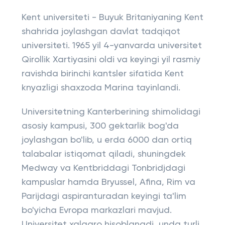
Kent universiteti - Buyuk Britaniyaning Kent
shahrida joylashgan davlat tadqiqot
universiteti. 1965 yil 4-yanvarda universitet
Qirollik Xartiyasini oldi va keyingi yil rasmiy
ravishda birinchi kantsler sifatida Kent
knyazligi shaxzoda Marina tayinlandi.
Universitetning Kanterberining shimolidagi
asosiy kampusi, 300 gektarlik bog'da
joylashgan bo'lib, u erda 6000 dan ortiq
talabalar istiqomat qiladi, shuningdek
Medway va Kentbriddagi Tonbridjdagi
kampuslar hamda Bryussel, Afina, Rim va
Parijdagi aspiranturadan keyingi ta'lim
bo'yicha Evropa markazlari mavjud.
Universitet xalqaro hisoblanadi, unda turli