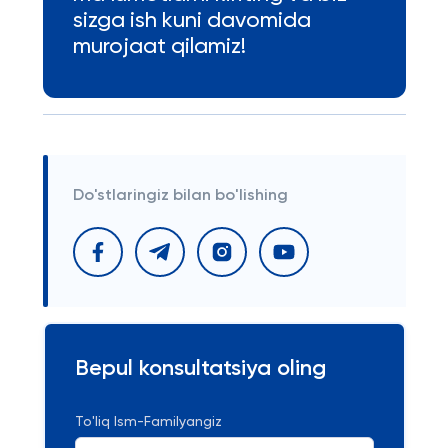
sizga ish kuni davomida
murojaat qilamiz!
Do'stlaringiz bilan bo'lishing
Bepul konsultatsiya oling
To'liq Ism-Familyangiz