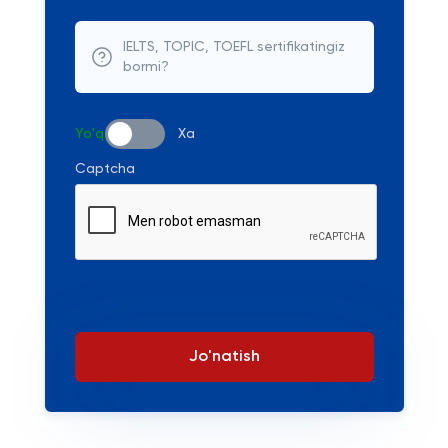
IELTS, TOPIC, TOEFL sertifikatingiz
bormi?
Yo'q
Xa
Captcha
Jo'natish