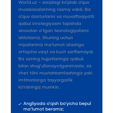
World.uz – xorijdagi ko'plab o'quv
muassasalarining rasmiy vakili. Biz
o’quv dasturlarini va muvaffaqiyatli
qabul strategiyasini topishda
sinovdan o’tgan texnologiyalarni
ishlatamiz. Shuning uchun
mijozlarimiz ma'lumot izlashga
ortiqcha vaqt va kuch sarflamaydi.
Biz sizning hujjatlaringiz qabuli
bilan shug'ullanayotganimizda, siz
chet tilini mustahkamlashingiz yoki
imtihonlarga tayyorgarlik
ko'rishingiz mumkin.
Angliyada o’qish bo’yicha bepul
ma’lumot beramiz;