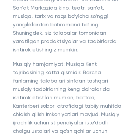
San'at Markazida kino, teatr, san'at,
musiqa, tarix va raqs bo'yicha so'nggi
yangiliklardan bahramand bo'ling.
Shuningdek, siz talabalar tomonidan
yaratilgan prodaktsiyalar va tadbirlarda
ishtirok etishingiz mumkin.
Musiqiy hamjamiyat: Musiqa Kent
tajribasining katta qismidir. Barcha
fanlarning talabalari sinfdan tashqari
musiqiy tadbirlarning keng doiralarida
ishtirok etishlari mumkin, hattoki,
Kanterberi sobori atrofidagi tabiiy muhitda
chiqish qilish imkoniyatlari mavjud. Musiqiy
ijrochilik uchun stipendiyalar iste'dodli
cholgu ustalari va qo'shiqchilar uchun