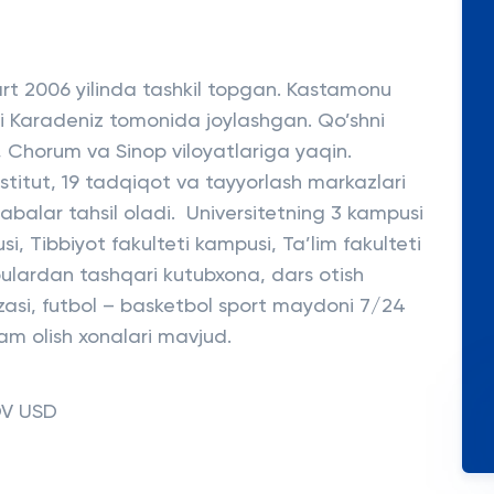
rt 2006 yilinda tashkil topgan. Kastamonu
gi Karadeniz tomonida joylashgan. Qo’shni
i, Chorum va Sinop viloyatlariga yaqin.
nstitut, 19 tadqiqot va tayyorlash markazlari
abalar tahsil oladi. Universitetning 3 kampusi
, Tibbiyot fakulteti kampusi, Ta’lim fakulteti
ulardan tashqari kutubxona, dars otish
vzasi, futbol – basketbol sport maydoni 7/24
dam olish xonalari mavjud.
OV USD