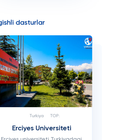
ishli dasturlar
Turkiya
TOP:
Erciyes Universiteti
Erciyes universiteti Turkiyadagi