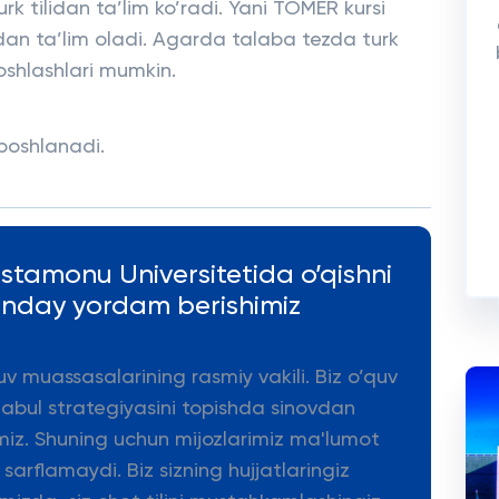
turk tilidan ta’lim ko’radi. Yani TOMER kursi
ridan ta’lim oladi. Agarda talaba tezda turk
 boshlashlari mumkin.
 boshlanadi.
astamonu Universitetida o’qishni
anday yordam berishimiz
uv muassasalarining rasmiy vakili. Biz o’quv
qabul strategiyasini topishda sinovdan
miz. Shuning uchun mijozlarimiz ma'lumot
arflamaydi. Biz sizning hujjatlaringiz