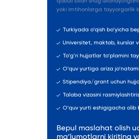
qabuli bilan shug'ullanayotgani
yoki imtihonlarga tayyorgarlik k
Turkiyada o’qish bo’yicha be
Universitet, maktab, kurslar
To’g’ri hujjatlar to’plamini ta
O’quv yurtiga ariza jo’natami
Stipendiya/grant uchun hujja
Talaba vizasini rasmiylashti
O’quv yurti eshigigacha olib b
Bepul maslahat olish u
ma’lumotlarni kiriting 