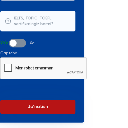
IELTS, TOPIC, TOEFL
sertifikatingiz bormi?
Yo'q
Xa
Captcha
Jo'natish