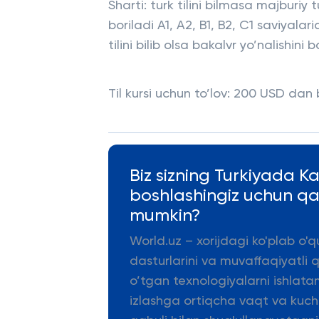
Sharti: turk tilini bilmasa majburiy 
boriladi A1, A2, B1, B2, C1 saviyala
tilini bilib olsa bakalvr yo’nalishini
Til kursi uchun to’lov: 200 USD dan
Biz sizning Turkiyada K
boshlashingiz uchun q
mumkin?
World.uz – xorijdagi ko'plab o'q
dasturlarini va muvaffaqiyatli 
o’tgan texnologiyalarni ishlata
izlashga ortiqcha vaqt va kuch s