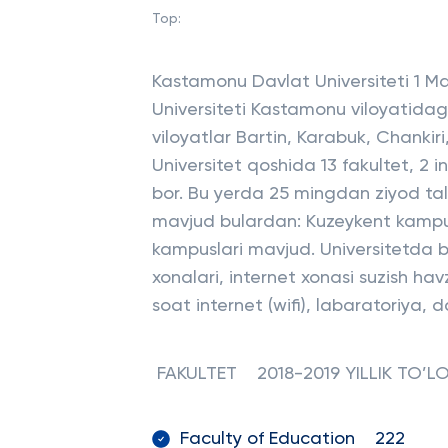
Top:
Kastamonu Davlat Universiteti 1 Ma
Universiteti Kastamonu viloyatida
viloyatlar Bartin, Karabuk, Chankir
Universitet qoshida 13 fakultet, 2 i
bor. Bu yerda 25 mingdan ziyod tal
mavjud bulardan: Kuzeykent kampusi
kampuslari mavjud. Universitetda b
xonalari, internet xonasi suzish ha
soat internet (wifi), labaratoriya, 
FAKULTET 2018-2019 YILLIK TO’L
Faculty of Education 222