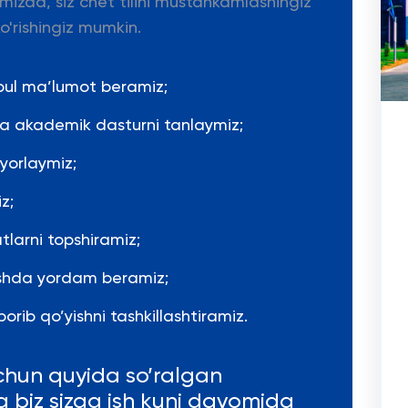
mizda, siz chet tilini mustahkamlashingiz
o'rishingiz mumkin.
pul ma’lumot beramiz;
 va akademik dasturni tanlaymiz;
yyorlaymiz;
z;
tlarni topshiramiz;
rishda yordam beramiz;
orib qo’yishni tashkillashtiramiz.
chun quyida so’ralgan
va biz sizga ish kuni davomida