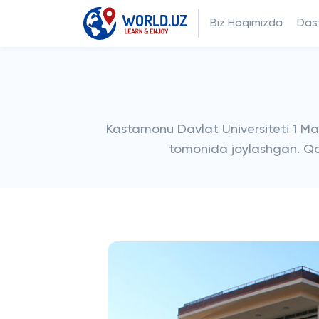
Biz Haqimizda
Dast
Kastamonu Davlat Universiteti 1 Ma
tomonida joylashgan. Qo’