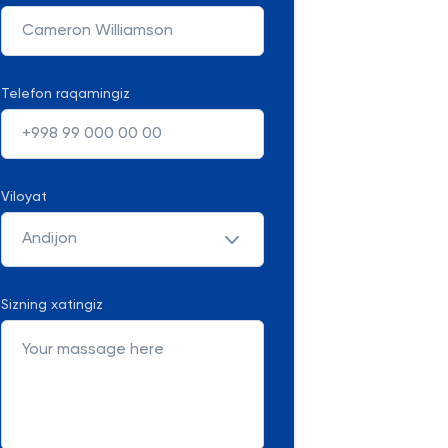
Telefon raqamingiz
Viloyat
Andijon
Sizning xatingiz