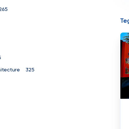
265
Teg
5
chitecture 325