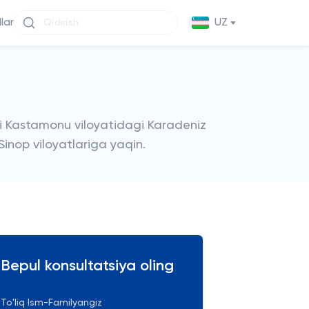
llar
UZ
ti Kastamonu viloyatidagi Karadeniz
inop viloyatlariga yaqin.
Bepul konsultatsiya oling
To'liq Ism-Familyangiz