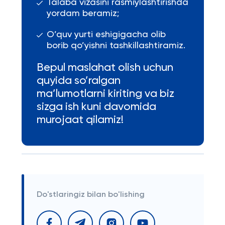
Talaba vizasini rasmiylashtirishda
yordam beramiz;
O’quv yurti eshigigacha olib
borib qo’yishni tashkillashtiramiz.
Bepul maslahat olish uchun
quyida so’ralgan
ma’lumotlarni kiriting va biz
sizga ish kuni davomida
murojaat qilamiz!
Do'stlaringiz bilan bo'lishing