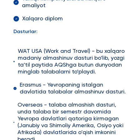
amaliyot
Xalqaro diplom
Dasturlar:
WAT USA (Work and Travel) - bu xalqaro
madaniy almashinuv dasturi bo'lib, yozgi
ta'til paytida AQShga butun dunyodan
minglab talabalarni to'playdi.
Erasmus - Yevropaning istalgan
davlatida talabalar almashinuv dasturi.
Overseas - talaba almashish dasturi,
unda talaba bir semestr davomida
Yevropa davlatlari qatoriga kirmagan
(Janubiy va Shimoliy Amerika, Osiyo yoki
Afrikada) davlatlarida o’qish imkonini
beradi.