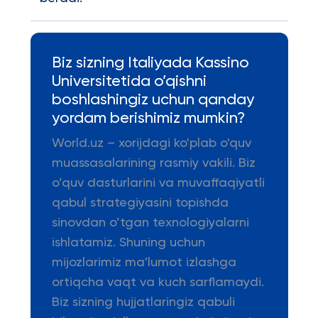
Biz sizning Italiyada Kassino
Universitetida o’qishni
boshlashingiz uchun qanday
yordam berishimiz mumkin?
World.uz – xorijdagi ko'plab o'quv
muassasalarining rasmiy vakili. Biz
o’quv dasturlarini va muvaffaqiyatli
qabul strategiyasini topishda
sinovdan o’tgan texnologiyalarni
ishlatamiz. Shuning uchun
mijozlarimiz ma'lumot izlashga
ortiqcha vaqt va kuch sarflamaydi.
Biz sizning hujjatlaringiz qabuli