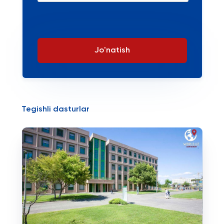
Jo'natish
Tegishli dasturlar