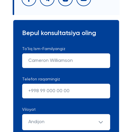
Bepul konsultatsiya oling
To'liq Ism-Familyangiz
Telefon raqamingiz
Viloyat
Andijon