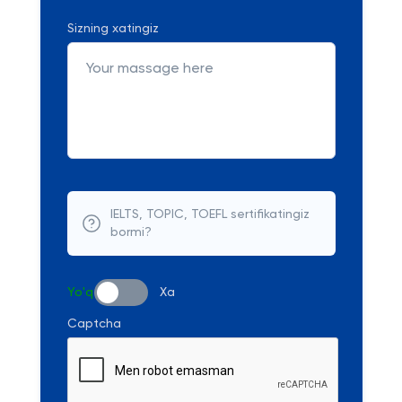
Sizning xatingiz
IELTS, TOPIC, TOEFL sertifikatingiz
bormi?
Yo'q
Xa
Captcha