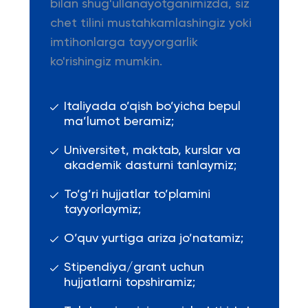
bilan shug'ullanayotganimizda, siz
chet tilini mustahkamlashingiz yoki
imtihonlarga tayyorgarlik
ko'rishingiz mumkin.
Italiyada o’qish bo’yicha bepul
ma’lumot beramiz;
Universitet, maktab, kurslar va
akademik dasturni tanlaymiz;
To’g’ri hujjatlar to’plamini
tayyorlaymiz;
O’quv yurtiga ariza jo’natamiz;
Stipendiya/grant uchun
hujjatlarni topshiramiz;