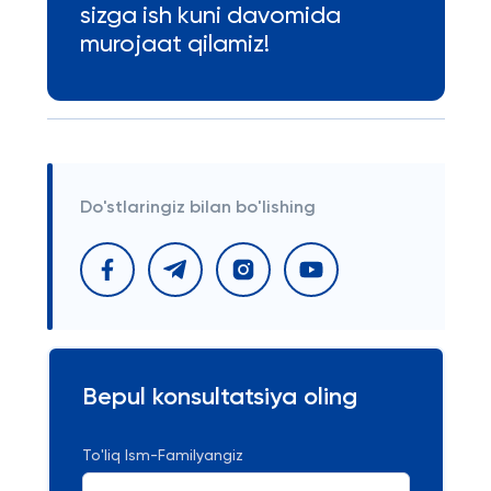
sizga ish kuni davomida
murojaat qilamiz!
Do'stlaringiz bilan bo'lishing
Bepul konsultatsiya oling
To'liq Ism-Familyangiz