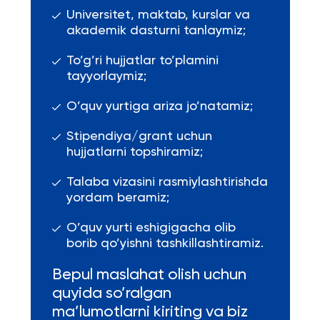
Universitet, maktab, kurslar va
akademik dasturni tanlaymiz;
To’g’ri hujjatlar to’plamini
tayyorlaymiz;
O’quv yurtiga ariza jo’natamiz;
Stipendiya/grant uchun
hujjatlarni topshiramiz;
Talaba vizasini rasmiylashtirishda
yordam beramiz;
O’quv yurti eshigigacha olib
borib qo’yishni tashkillashtiramiz.
Bepul maslahat olish uchun
quyida so’ralgan
ma’lumotlarni kiriting va biz