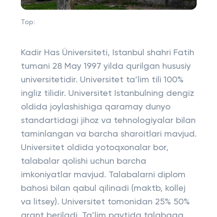
Top:
Kadir Has Üniversiteti, Istanbul shahri Fatih
tumani 28 May 1997 yilda qurilgan hususiy
universitetidir. Universitet ta’lim tili 100%
ingliz tilidir. Universitet Istanbulning dengiz
oldida joylashishiga qaramay dunyo
standartidagi jihoz va tehnologiyalar bilan
taminlangan va barcha sharoitlari mavjud.
Universitet oldida yotoqxonalar bor,
talabalar qolishi uchun barcha
imkoniyatlar mavjud. Talabalarni diplom
bahosi bilan qabul qilinadi (maktb, kollej
va litsey). Universitet tomonidan 25% 50%
grant beriladi. Ta’lim paytida talabaga