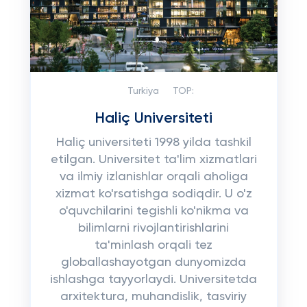
Turkiya
TOP:
Haliç Universiteti
Haliç universiteti 1998 yilda tashkil
etilgan. Universitet ta'lim xizmatlari
va ilmiy izlanishlar orqali aholiga
xizmat ko'rsatishga sodiqdir. U o'z
o'quvchilarini tegishli ko'nikma va
bilimlarni rivojlantirishlarini
ta'minlash orqali tez
globallashayotgan dunyomizda
ishlashga tayyorlaydi. Universitetda
arxitektura, muhandislik, tasviriy