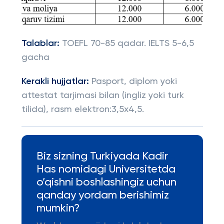
Talablar:
TOEFL 70-85 qadar. IELTS 5-6,5
gacha
Kerakli hujjatlar:
Pasport, diplom yoki
attestat tarjimasi bilan (ingliz yoki turk
tilida), rasm elektron:3,5x4,5.
Biz sizning Turkiyada Kadir
Has nomidagi Universitetda
o’qishni boshlashingiz uchun
qanday yordam berishimiz
mumkin?