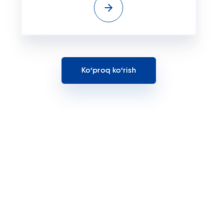
Koʻproq koʻrish