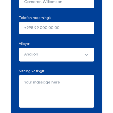
Telefon raqamingiz
Viloyat
Andijon
Sizning xatingiz