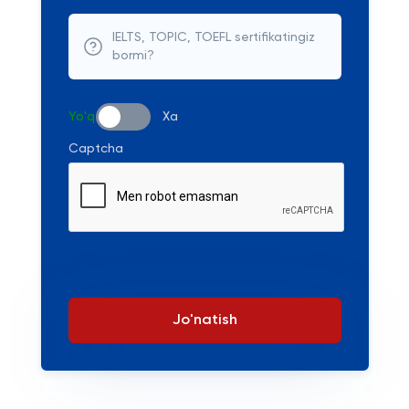
IELTS, TOPIC, TOEFL sertifikatingiz
bormi?
Yo'q
Xa
Captcha
Jo'natish