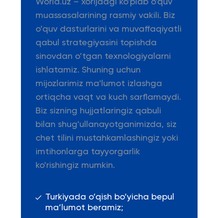
World.uz – xorijdagi ko'plab o'quv
muassasalarining rasmiy vakili. Biz
o’quv dasturlarini va muvaffaqiyatli
qabul strategiyasini topishda
sinovdan o’tgan texnologiyalarni
ishlatamiz. Shuning uchun
mijozlarimiz ma'lumot izlashga
ortiqcha vaqt va kuch sarflamaydi.
Biz sizning hujjatlaringiz qabuli
bilan shug'ullanayotganimizda, siz
chet tilini mustahkamlashingiz yoki
imtihonlarga tayyorgarlik
ko'rishingiz mumkin.
Turkiyada o’qish bo’yicha bepul
ma’lumot beramiz;