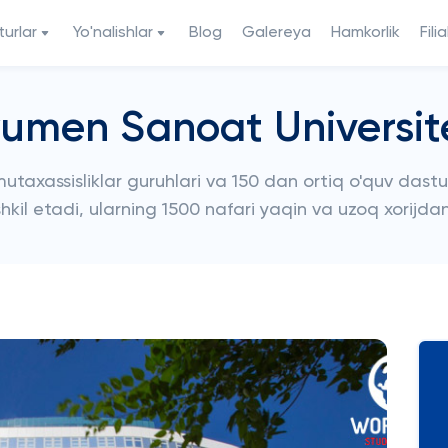
urlar
Yo'nalishlar
Blog
Galereya
Hamkorlik
Filia
umen Sanoat Universit
mutaxassisliklar guruhlari va 150 dan ortiq o'quv dastur
shkil etadi, ularning 1500 nafari yaqin va uzoq xorijda