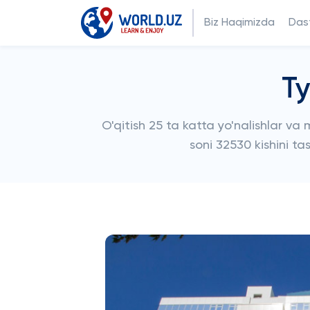
Biz Haqimizda
Dast
Ty
O'qitish 25 ta katta yo'nalishlar va 
soni 32530 kishini ta