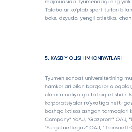
majmuasida Tyumendagi eng yirik 
Talabalar ko'plab sport turlari bila
boks, dzyudo, yengil atletika, chang
5. KASBIY OLISH IMKONIYATLARI
Tyumen sanoat universitetining muva
hamkorlari bilan barqaror aloqalar,
ularni amaliyotga tatbiq etishdir. 
korporatsiyalar ro'yxatiga neft-gaz
boshqa ixtisoslashgan tarmoqlari k
Company" YoAJ, "Gazprom" OAJ, "L
"Surgutneftegaz" OAJ, "Transneft-S