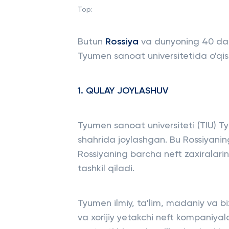
Top:
Butun
Rossiya
va dunyoning 40 dan
Tyumen sanoat universitetida o'qi
1. QULAY JOYLASHUV
Tyumen sanoat universiteti (TIU) 
shahrida joylashgan. Bu Rossiyaning
Rossiyaning barcha neft zaxiralarin
tashkil qiladi.
Tyumen ilmiy, ta'lim, madaniy va b
va xorijiy yetakchi neft kompaniyala