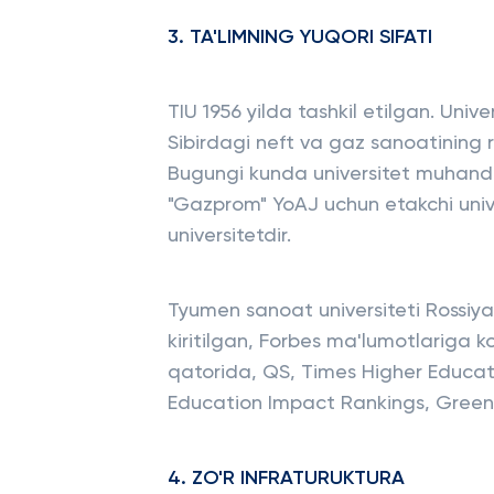
3. TA'LIMNING YUQORI SIFATI
TIU 1956 yilda tashkil etilgan. Univer
Sibirdagi neft va gaz sanoatining r
Bugungi kunda universitet muhandisl
"Gazprom" YoAJ uchun etakchi univ
universitetdir.
Tyumen sanoat universiteti Rossiyan
kiritilgan, Forbes ma'lumotlariga ko
qatorida, QS, Times Higher Educat
Education Impact Rankings, GreenM
4. ZO'R INFRATURUKTURA