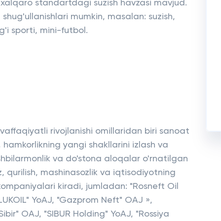
xalqaro standartdagi suzish havzasi mavjud.
n shug'ullanishlari mumkin, masalan: suzish,
'i sporti, mini-futbol.
ffaqiyatli rivojlanishi omillaridan biri sanoat
 hamkorlikning yangi shakllarini izlash va
Ishbilarmonlik va do'stona aloqalar o'rnatilgan
, qurilish, mashinasozlik va iqtisodiyotning
ompaniyalari kiradi, jumladan: "Rosneft Oil
UKOIL" YoAJ, "Gazprom Neft" OAJ »,
ibir" OAJ, "SIBUR Holding" YoAJ, "Rossiya