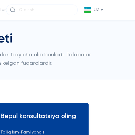
llar
UZ
eti
lari bo'yicha olib boriladi. Talabalar
n kelgan fuqarolardir.
Bepul konsultatsiya oling
To'liq Ism-Familyangiz