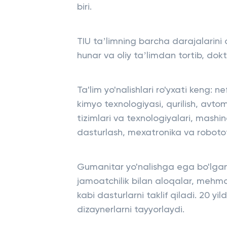
biri.
TIU taʼlimning barcha darajalarini 
hunar va oliy taʼlimdan tortib, dok
Ta'lim yo'nalishlari ro'yxati keng: 
kimyo texnologiyasi, qurilish, avtom
tizimlari va texnologiyalari, mashina
dasturlash, mexatronika va robotot
Gumanitar yo'nalishga ega bo'lgan 
jamoatchilik bilan aloqalar, mehmo
kabi dasturlarni taklif qiladi. 20 y
dizaynerlarni tayyorlaydi.