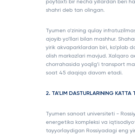
poytaxti bir necha yillardan beri h
shahri deb tan olingan.
Tyumen o'zining qulay infratuzilmas
ajoyib yo'llari bilan mashhur. Shah
yirik akvaparklardan biri, ko'plab
olish markazlari mavjud. Xalqaro 
chorrahasida yoqilg'i transport m
soat 45 daqiqa davom etadi.
2. TA'LIM DASTURLARINING KATTA
Tyumen sanoat universiteti - Rossiy
energetika kompleksi va iqtisodiyo
tayyorlaydigan Rossiyadagi eng yir