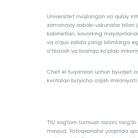
Universitet rivojlangan va qulay in
zamonaviy asbob-uskunalar bilan j
kabinetlari, kovorking maydonlari
va o‘quv zalida yangi bilimlarga eg
o‘tkazish va boshqa ko‘plab imkon
Chet el fuqarolari uchun byudjet a
kvotalari bo'yicha o'qish imkoniyat
TIU sog'lom turmush tarzini targ'ib q
mavjud. Yotoqxonalar yaqinida spo