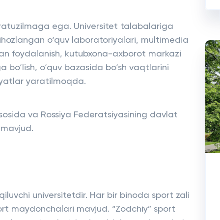
fratuzilmaga ega. Universitet talabalariga
ihozlangan o‘quv laboratoriyalari, multimedia
dan foydalanish, kutubxona-axborot markazi
a bo‘lish, o‘quv bazasida bo‘sh vaqtlarini
iyatlar yaratilmoqda.
sosida va Rossiya Federatsiyasining davlat
i mavjud.
iluvchi universitetdir. Har bir binoda sport zali
rt maydonchalari mavjud. “Zodchiy” sport