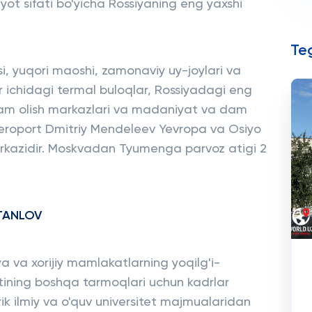
ayot sifati bo'yicha Rossiyaning eng yaxshi
Teg
i, yuqori maoshi, zamonaviy uy-joylari va
ar ichidagi termal buloqlar, Rossiyadagi eng
 dam olish markazlari va madaniyat va dam
aeroport Dmitriy Mendeleev Yevropa va Osiyo
arkazidir. Moskvadan Tyumenga parvoz atigi 2
 TANLOV
a va xorijiy mamlakatlarning yoqilg'i-
tining boshqa tarmoqlari uchun kadrlar
ik ilmiy va o'quv universitet majmualaridan