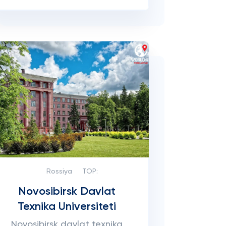
Rossiya
TOP:
Novosibirsk Davlat
Texnika Universiteti
Novosibirsk davlat texnika