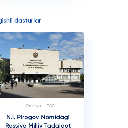
ishli dasturlar
Rossiya
TOP:
N.i. Pirogov Nomidagi
Rossiya Milliy Tadqiqot