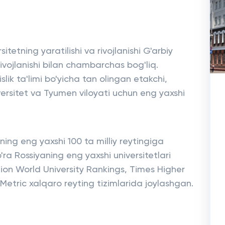
sitetning yaratilishi va rivojlanishi G'arbiy
ivojlanishi bilan chambarchas bog'liq.
ik ta'limi bo'yicha tan olingan etakchi,
ersitet va Tyumen viloyati uchun eng yaxshi
ing eng yaxshi 100 ta milliy reytingiga
'ra Rossiyaning eng yaxshi universitetlari
ion World University Rankings, Times Higher
etric xalqaro reyting tizimlarida joylashgan.