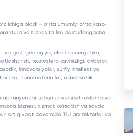
oʻz ichiga oladi – oʻrta umumiy, oʻrta kasb-
torantura va biznes taʼlim dasturlarigacha.
neft va gaz, geologiya, elektroenergetika,
atlashtirish, texnosfera xavfsizligi, axborot
sozlik, innovatsiyalar, sun'iy intellekt va
exnika, nanomateriallar, asbobsozlik.
abituriyentlar uchun universitet reklama va
nxona biznesi, xizmat ko'rsatish va savdo
ildan ortiq vaqt davomida TIU arxitektorlar va