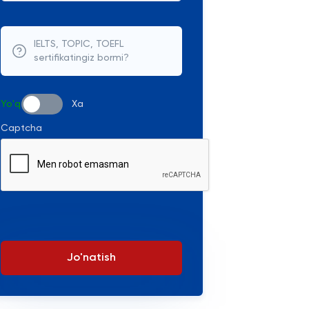
IELTS, TOPIC, TOEFL
sertifikatingiz bormi?
Yo'q
Xa
Captcha
Jo'natish