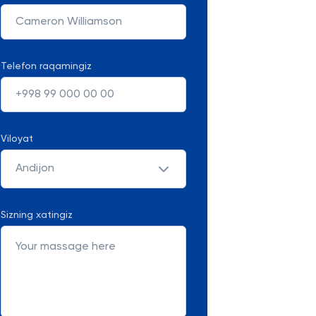
Telefon raqamingiz
Viloyat
Andijon
Sizning xatingiz