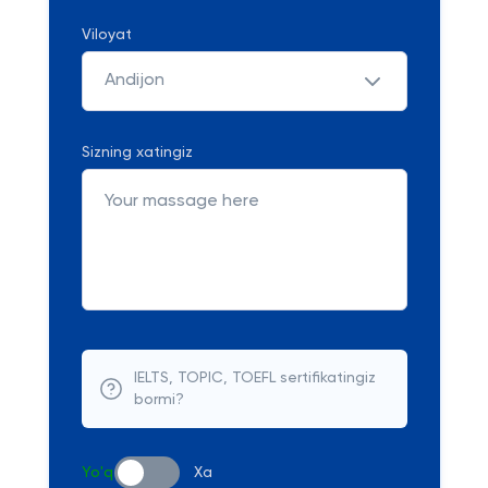
Viloyat
Andijon
Sizning xatingiz
IELTS, TOPIC, TOEFL sertifikatingiz
bormi?
Yo'q
Xa