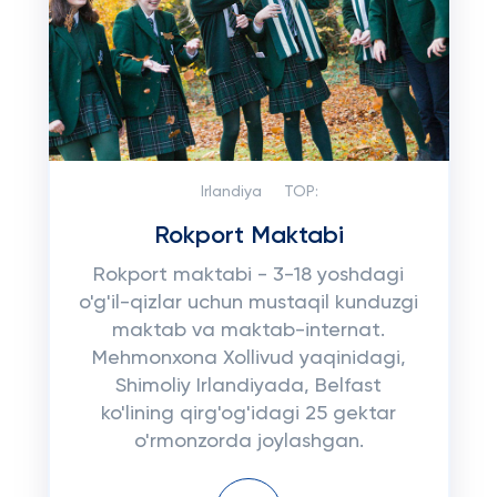
Irlandiya
TOP:
Rokport Maktabi
Rokport maktabi - 3-18 yoshdagi
o'g'il-qizlar uchun mustaqil kunduzgi
maktab va maktab-internat.
Mehmonxona Xollivud yaqinidagi,
Shimoliy Irlandiyada, Belfast
ko'lining qirg'og'idagi 25 gektar
o'rmonzorda joylashgan.