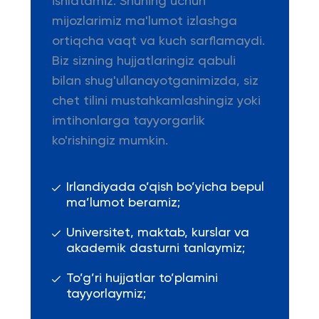
ishlatamiz. Shuning uchun
mijozlarimiz ma'lumot izlashga
ortiqcha vaqt va kuch sarflamaydi.
Biz sizning hujjatlaringiz qabuli
bilan shug'ullanayotganimizda, siz
chet tilini mustahkamlashingiz yoki
imtihonlarga tayyorgarlik
ko'rishingiz mumkin.
Irlandiyada o’qish bo’yicha bepul
ma’lumot beramiz;
Universitet, maktab, kurslar va
akademik dasturni tanlaymiz;
To’g’ri hujjatlar to’plamini
tayyorlaymiz;