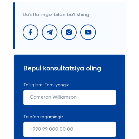
Do'stlaringiz bilan bo'lishing
Bepul konsultatsiya oling
To'liq Ism-Familyangiz
Telefon raqamingiz