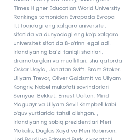
Times Higher Education World University
Rankings tomonidan Evropada Evropa
Ittifoqidagi eng xalqaro universitet
sifatida va dunyodagi eng ko'p xalqaro
universitet sifatida 8-o'rinni egalladi.
Irlandiyaning ba'zi taniqli shoirlari,
dramaturglari va mualliflari, shu qatorda
Oskar Uayld, Jonatan Svift, Bram Stoker,
Uilyam Trevor, Oliver Goldsmit va Uilyam
Kongriv, Nobel mukofoti sovrindorlari
Semyuel Bekket, Ernest Uolton, Mirid
Maguayr va Uilyam Sevil Kempbell kabi
o'quv yurtlarida tahsil olishgan. ,
Irlandiyaning sobiq prezidentlari Meri
Makalis, Duglas Xayd va Meri Robinson,
Jorj Berkli va Edmund Burk, siyosatchi