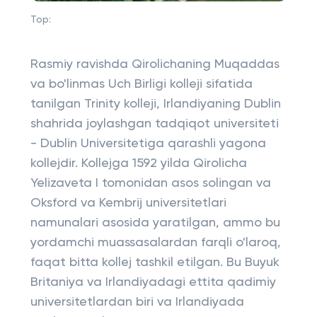
Top:
Rasmiy ravishda Qirolichaning Muqaddas
va bo'linmas Uch Birligi kolleji sifatida
tanilgan Trinity kolleji, Irlandiyaning Dublin
shahrida joylashgan tadqiqot universiteti
- Dublin Universitetiga qarashli yagona
kollejdir. Kollejga 1592 yilda Qirolicha
Yelizaveta I tomonidan asos solingan va
Oksford va Kembrij universitetlari
namunalari asosida yaratilgan, ammo bu
yordamchi muassasalardan farqli o'laroq,
faqat bitta kollej tashkil etilgan. Bu Buyuk
Britaniya va Irlandiyadagi ettita qadimiy
universitetlardan biri va Irlandiyada