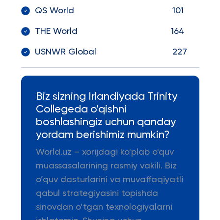
QS World 101
THE World 164
USNWR Global 227
Biz sizning Irlandiyada Trinity
Collegeda o’qishni
boshlashingiz uchun qanday
yordam berishimiz mumkin?
World.uz – xorijdagi ko'plab o'quv
muassasalarining rasmiy vakili. Biz
o’quv dasturlarini va muvaffaqiyatli
qabul strategiyasini topishda
sinovdan o’tgan texnologiyalarni