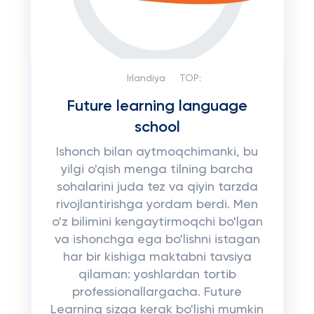
Irlandiya
TOP:
Future learning language
school
Ishonch bilan aytmoqchimanki, bu
yilgi o'qish menga tilning barcha
sohalarini juda tez va qiyin tarzda
rivojlantirishga yordam berdi. Men
o'z bilimini kengaytirmoqchi bo'lgan
va ishonchga ega bo'lishni istagan
har bir kishiga maktabni tavsiya
qilaman: yoshlardan tortib
professionallargacha. Future
Learning sizga kerak bo'lishi mumkin