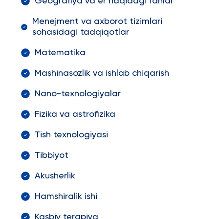
Geografiya va er haqidagi fanlar
Menejment va axborot tizimlari
sohasidagi tadqiqotlar
Matematika
Mashinasozlik va ishlab chiqarish
Nano-texnologiyalar
Fizika va astrofizika
Tish texnologiyasi
Tibbiyot
Akusherlik
Hamshiralik ishi
Kasbiy terapiya