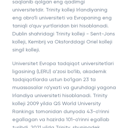
saqlanib qolgan eng qadimgi
universitetdir. Trinity kolleji Irlandiyaning
eng obro'li universiteti va Evropaning eng
taniqli o'quv yurtlaridan biri hisoblanadi.
Dublin shahridagi Trinity kolleji - Sent-Jons
kolleji, Kembrij va Oksforddagi Oriel kolleji
singil kolleji.
Universitet Evropa tadqiqot universitetlari
ligasining (LERU) a'zosi bo'lib, akademik
tadqiqotlarda ustun bo'lgan 23 ta
muassasalar ro'yxati va guruhdagi yagona
Irlandiya universiteti hisoblanadi. Trinity
kolleji 2009 yilda QS World University
Rankings tomonidan dunyoda 43-o'rinni
egallagan va hozirda 101-o'rinni egallab
turibdi. 2021 yilda Trinity, shuningdek,