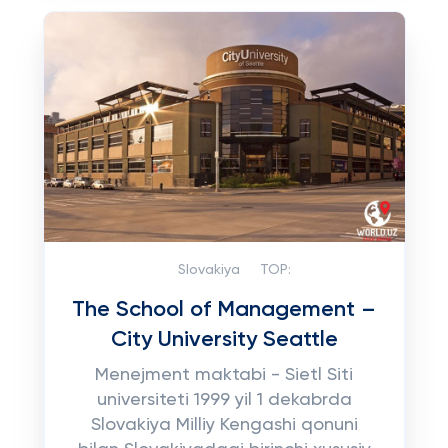
Slovakiya
TOP:
The School of Management –
City University Seattle
Menejment maktabi - Sietl Siti
universiteti 1999 yil 1 dekabrda
Slovakiya Milliy Kengashi qonuni