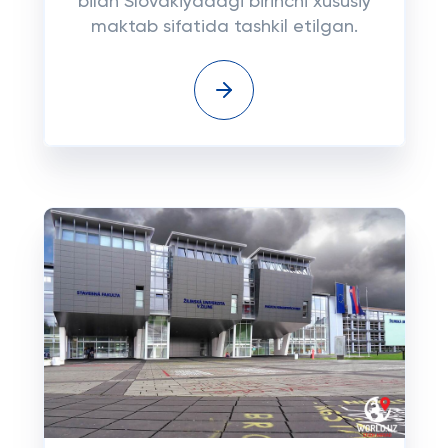
bilan Slovakiyadagi birinchi xususiy
maktab sifatida tashkil etilgan.