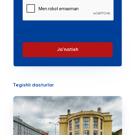
Jo'natish
Tegishli dasturlar