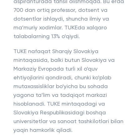
aspiranturada tahsil olishmoqda. Bu erda
700 dan ortiq professor, dotsent va
dotsentlar ishlaydi, shuncha ilmiy va
ma'muriy xodimlar. TUKEda xalqaro
talabalarning 13% o'qiydi.
TUKE nafaqat Sharqiy Slovakiya
mintaqasida, balki butun Slovakiya va
Markaziy Evropada turli xil o'quv
ehtiyojlarini qondiradi, chunki ko'plab
mutaxassisliklar bo'yicha bu sohada
yagona ta'lim va tadqiqot markazi
hisoblanadi. TUKE mintaqadagi va
Slovakiya Respublikasidagi boshqa
universitetlar va sanoat tashkilotlari bilan
yaqin hamkorlik qiladi.