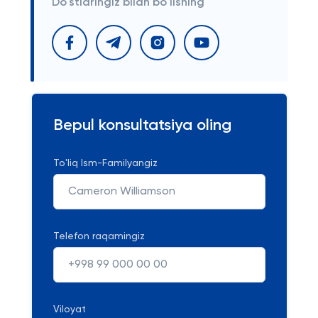
Do'stlaringiz bilan bo'lishing
Bepul konsultatsiya oling
To'liq Ism-Familyangiz
Telefon raqamingiz
Viloyat