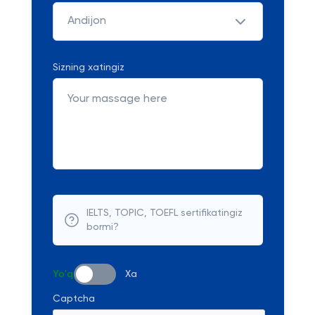
Andijon
Sizning xatingiz
IELTS, TOPIC, TOEFL sertifikatingiz
bormi?
Yo'q
Xa
Captcha