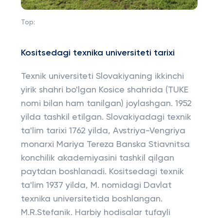
Top:
Kositsedagi texnik
a
universiteti tarixi
Texnik universiteti Slovakiyaning ikkinchi
yirik shahri bo'lgan Kosice shahrida (TUKE
nomi bilan ham tanilgan) joylashgan. 1952
yilda tashkil etilgan. Slovakiyadagi texnik
ta'lim tarixi 1762 yilda, Avstriya-Vengriya
monarxi Mariya Tereza Banska Stiavnitsa
konchilik akademiyasini tashkil qilgan
paytdan boshlanadi. Kositsedagi texnik
ta'lim 1937 yilda, M. nomidagi Davlat
texnika universitetida boshlangan.
M.R.Stefanik. Harbiy hodisalar tufayli