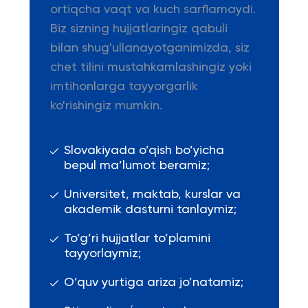
ortiqcha vaqt va kuch sarflamaydi.
Biz sizning hujjatlaringiz qabuli
bilan shug'ullanayotganimizda, siz
chet tilini mustahkamlashingiz yoki
imtihonlarga tayyorgarlik
ko'rishingiz mumkin.
Slovakiyada o’qish bo’yicha
bepul ma’lumot beramiz;
Universitet, maktab, kurslar va
akademik dasturni tanlaymiz;
To’g’ri hujjatlar to’plamini
tayyorlaymiz;
O’quv yurtiga ariza jo’natamiz;