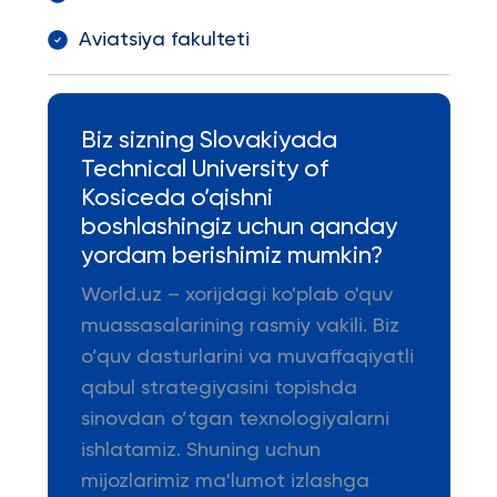
Aviatsiya fakulteti
Biz sizning Slovakiyada
Technical University of
Kosiceda o’qishni
boshlashingiz uchun qanday
yordam berishimiz mumkin?
World.uz – xorijdagi ko'plab o'quv
muassasalarining rasmiy vakili. Biz
o’quv dasturlarini va muvaffaqiyatli
qabul strategiyasini topishda
sinovdan o’tgan texnologiyalarni
ishlatamiz. Shuning uchun
mijozlarimiz ma'lumot izlashga