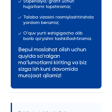
Stipendiya/grant uchun
hujjatlarni topshiramiz;
Talaba vizasini rasmiylashtirishda
yordam beramiz;
O’quv yurti eshigigacha olib
borib qo’yishni tashkillashtiramiz.
Bepul maslahat olish uchun
quyida so’ralgan
ma’lumotlarni kiriting va biz
sizga ish kuni davomida
murojaat qilamiz!