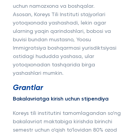
uchun namozxona va boshqalar.
Asosan, Koreys Tili Instituti stajyorlari
yotoqxonada yashashadi, lekin agar
ularning yaqin qarindoshlari, bobosi va
buvisi bundan mustasno, Yoosu
Immigratsiya boshqarmasi yurisdiktsiyasi
ostidagi hududda yashasa, ular
yotoqxonadan tashqarida birga
yashashlari mumkin.
Grantlar
Bakalavriatga kirish uchun stipendiya
Koreys tili institutini tamomlagandan so'ng
bakalavriat maktabiga kirishda birinchi
semestr uchun o'qish to'lovidan 80% ozod