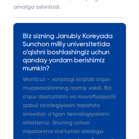
amalga oshiriladi.
Biz sizning Janubiy Koreyada
Sunchon milliy universitetida
o’qishni boshlashingiz uchun
qanday yordam berishimiz
mumkin?
World.uz – xorijdagi ko'plab o'quv
muassasalarining rasmiy vakili. Biz
o’quv dasturlarini va muvaffaqiyatli
qabul strategiyasini topishda
sinovdan o’tgan texnologiyalarni
ishlatamiz. Shuning uchun
mijozlarimiz ma'lumot izlashga