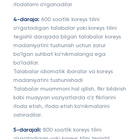
ifodalarni o'rganadilar
4-daraja:
600 soatlik koreys tilini
o‘rgatadigan talabalar yoki koreys tilini
tegishli darajada bilgan talabalar koreys
madaniyatini tushunish uchun zarur
bo‘lgan suhbat ko‘nikmalariga ega
bo‘ladilar.
Talabalar idiomatik iboralar va koreys
madaniyatini tushunishadi
Talabalar muammoni hal qilish, fikr bildirish
kabi muayyan vaziyatlarda o'z fikrlarini
ifoda etish, ifoda etish ko'nikmalarini
oshiradilar.
5-darajali:
800 soatlik koreys tilini
o'rgatadigan yoki koreys tilini tegishli