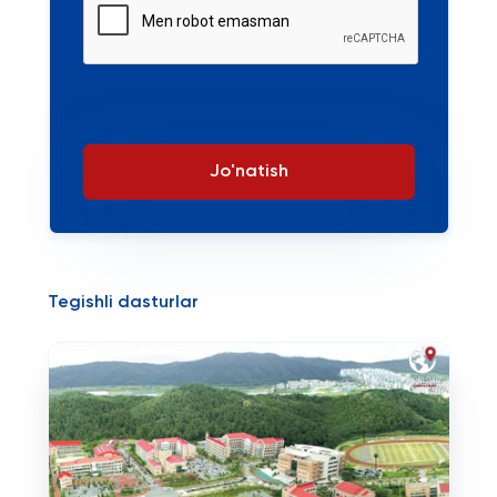
Jo'natish
Tegishli dasturlar