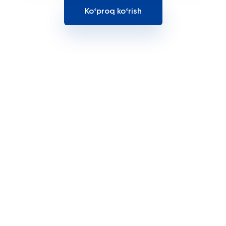
Koʻproq koʻrish