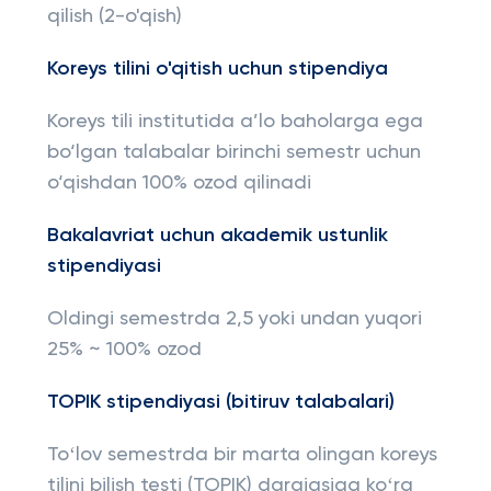
qilish (2-o'qish)
Koreys tilini o'qitish uchun stipendiya
Koreys tili institutida a’lo baholarga ega
bo‘lgan talabalar birinchi semestr uchun
o‘qishdan 100% ozod qilinadi
Bakalavriat uchun akademik ustunlik
stipendiyasi
Oldingi semestrda 2,5 yoki undan yuqori
25% ~ 100% ozod
TOPIK stipendiyasi (bitiruv talabalari)
Toʻlov semestrda bir marta olingan koreys
tilini bilish testi (TOPIK) darajasiga koʻra