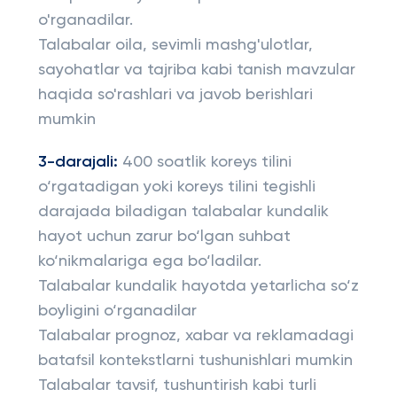
o'rganadilar.
Talabalar oila, sevimli mashg'ulotlar,
sayohatlar va tajriba kabi tanish mavzular
haqida so'rashlari va javob berishlari
mumkin
3-darajali:
400 soatlik koreys tilini
o‘rgatadigan yoki koreys tilini tegishli
darajada biladigan talabalar kundalik
hayot uchun zarur bo‘lgan suhbat
ko‘nikmalariga ega bo‘ladilar.
Talabalar kundalik hayotda yetarlicha so‘z
boyligini o‘rganadilar
Talabalar prognoz, xabar va reklamadagi
batafsil kontekstlarni tushunishlari mumkin
Talabalar tavsif, tushuntirish kabi turli