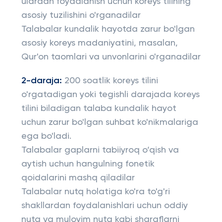
ulardan foydalanish uchun koreys tilining
asosiy tuzilishini o'rganadilar
Talabalar kundalik hayotda zarur bo'lgan
asosiy koreys madaniyatini, masalan,
Qur'on taomlari va unvonlarini o'rganadilar
2-daraja:
200 soatlik koreys tilini
o'rgatadigan yoki tegishli darajada koreys
tilini biladigan talaba kundalik hayot
uchun zarur bo'lgan suhbat ko'nikmalariga
ega bo'ladi.
Talabalar gaplarni tabiiyroq o‘qish va
aytish uchun hangulning fonetik
qoidalarini mashq qiladilar
Talabalar nutq holatiga ko'ra to'g'ri
shakllardan foydalanishlari uchun oddiy
nutq va muloyim nutq kabi sharaflarni