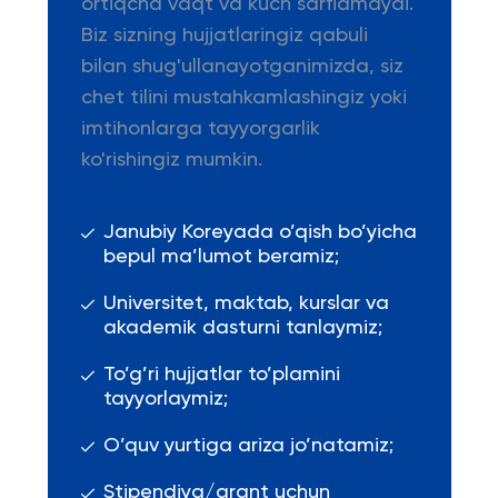
ortiqcha vaqt va kuch sarflamaydi.
Biz sizning hujjatlaringiz qabuli
bilan shug'ullanayotganimizda, siz
chet tilini mustahkamlashingiz yoki
imtihonlarga tayyorgarlik
ko'rishingiz mumkin.
Janubiy Koreyada o’qish bo’yicha
bepul ma’lumot beramiz;
Universitet, maktab, kurslar va
akademik dasturni tanlaymiz;
To’g’ri hujjatlar to’plamini
tayyorlaymiz;
O’quv yurtiga ariza jo’natamiz;
Stipendiya/grant uchun