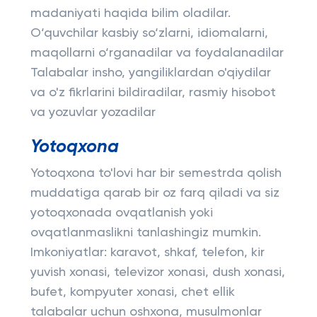
madaniyati haqida bilim oladilar.
O‘quvchilar kasbiy so‘zlarni, idiomalarni,
maqollarni o‘rganadilar va foydalanadilar
Talabalar insho, yangiliklardan o'qiydilar
va o'z fikrlarini bildiradilar, rasmiy hisobot
va yozuvlar yozadilar
Yotoqxona
Yotoqxona to'lovi har bir semestrda qolish
muddatiga qarab bir oz farq qiladi va siz
yotoqxonada ovqatlanish yoki
ovqatlanmaslikni tanlashingiz mumkin.
Imkoniyatlar: karavot, shkaf, telefon, kir
yuvish xonasi, televizor xonasi, dush xonasi,
bufet, kompyuter xonasi, chet ellik
talabalar uchun oshxona, musulmonlar