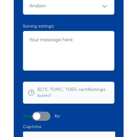
Andijon
Sizning xatingiz
IELTS, TOPIC, TOEFL sertifikatingiz
bormi?
Yo'q
Xa
Captcha