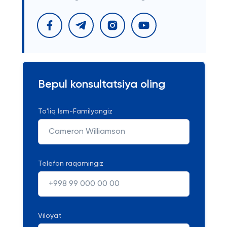
Bepul konsultatsiya oling
To'liq Ism-Familyangiz
Telefon raqamingiz
Viloyat