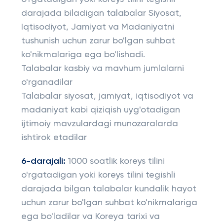
darajada biladigan talabalar Siyosat,
Iqtisodiyot, Jamiyat va Madaniyatni
tushunish uchun zarur bo'lgan suhbat
ko'nikmalariga ega bo'lishadi.
Talabalar kasbiy va mavhum jumlalarni
o'rganadilar
Talabalar siyosat, jamiyat, iqtisodiyot va
madaniyat kabi qiziqish uyg'otadigan
ijtimoiy mavzulardagi munozaralarda
ishtirok etadilar
6-darajali:
1000 soatlik koreys tilini
o'rgatadigan yoki koreys tilini tegishli
darajada bilgan talabalar kundalik hayot
uchun zarur bo'lgan suhbat ko'nikmalariga
ega bo'ladilar va Koreya tarixi va