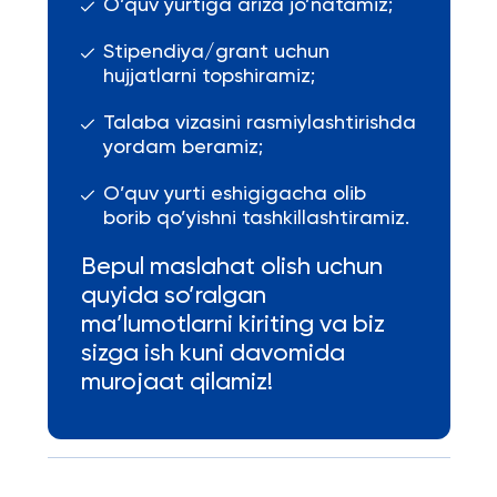
O’quv yurtiga ariza jo’natamiz;
Stipendiya/grant uchun
hujjatlarni topshiramiz;
Talaba vizasini rasmiylashtirishda
yordam beramiz;
O’quv yurti eshigigacha olib
borib qo’yishni tashkillashtiramiz.
Bepul maslahat olish uchun
quyida so’ralgan
ma’lumotlarni kiriting va biz
sizga ish kuni davomida
murojaat qilamiz!