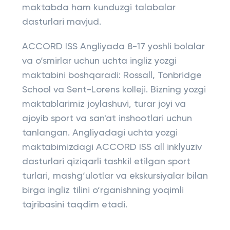
maktabda ham kunduzgi talabalar
dasturlari mavjud.
ACCORD ISS Angliyada 8-17 yoshli bolalar
va o‘smirlar uchun uchta ingliz yozgi
maktabini boshqaradi: Rossall, Tonbridge
School va Sent-Lorens kolleji. Bizning yozgi
maktablarimiz joylashuvi, turar joyi va
ajoyib sport va san'at inshootlari uchun
tanlangan. Angliyadagi uchta yozgi
maktabimizdagi ACCORD ISS all inklyuziv
dasturlari qiziqarli tashkil etilgan sport
turlari, mashg‘ulotlar va ekskursiyalar bilan
birga ingliz tilini o‘rganishning yoqimli
tajribasini taqdim etadi.