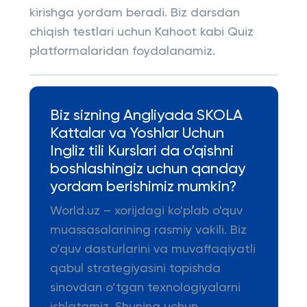
kirishga yordam beradi. Biz darsdan
chiqish testlari uchun Kahoot kabi Quiz
platformalaridan foydalanamiz.
Biz sizning Angliyada SKOLA
Kattalar va Yoshlar Uchun
Ingliz tili Kurslari da o’qishni
boshlashingiz uchun qanday
yordam berishimiz mumkin?
World.uz – xorijdagi ko'plab o'quv
muassasalarining rasmiy vakili. Biz
o’quv dasturlarini va muvaffaqiyatli
qabul strategiyasini topishda
sinovdan o’tgan texnologiyalarni