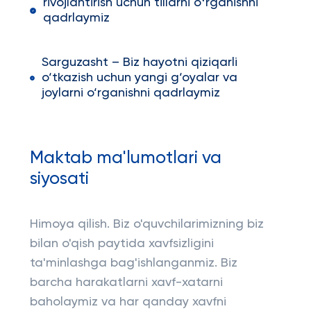
rivojlantirish uchun tillarni oʻrganishni
qadrlaymiz
Sarguzasht – Biz hayotni qiziqarli
o‘tkazish uchun yangi g‘oyalar va
joylarni o‘rganishni qadrlaymiz
Maktab ma'lumotlari va
siyosati
Himoya qilish. Biz o'quvchilarimizning biz
bilan o'qish paytida xavfsizligini
ta'minlashga bag'ishlanganmiz. Biz
barcha harakatlarni xavf-xatarni
baholaymiz va har qanday xavfni