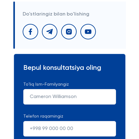
Do'stlaringiz bilan bo'lishing
Bepul konsultatsiya oling
To'liq Ism-Familyangiz
Telefon raqamingiz