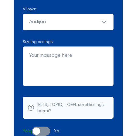
Viloyat
Andijon
Sizning xatingiz
IELTS, TOPIC, TOEFL sertifikatingiz
bormi?
Yo'q
Xa