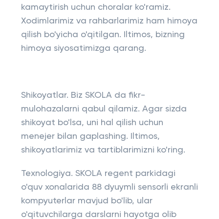
kamaytirish uchun choralar ko'ramiz.
Xodimlarimiz va rahbarlarimiz ham himoya
qilish bo'yicha o'qitilgan. Iltimos, bizning
himoya siyosatimizga qarang.
Shikoyatlar. Biz SKOLA da fikr-
mulohazalarni qabul qilamiz. Agar sizda
shikoyat bo'lsa, uni hal qilish uchun
menejer bilan gaplashing. Iltimos,
shikoyatlarimiz va tartiblarimizni ko'ring.
Texnologiya. SKOLA regent parkidagi
o'quv xonalarida 88 dyuymli sensorli ekranli
kompyuterlar mavjud bo'lib, ular
o'qituvchilarga darslarni hayotga olib