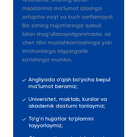
ishlatamiz. Shuning uchun
mijozlarimiz ma'lumot izlashga
ortiqcha vaqt va kuch sarflamaydi.
Biz sizning hujjatlaringiz qabuli
bilan shug'ullanayotganimizda, siz
chet tilini mustahkamlashingiz yoki
imtihonlarga tayyorgarlik
ko'rishingiz mumkin.
Angliyada o’qish bo’yicha bepul
ma’lumot beramiz;
Universitet, maktab, kurslar va
akademik dasturni tanlaymiz;
To’g’ri hujjatlar to’plamini
tayyorlaymiz;