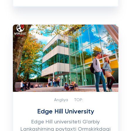
Angliya
TOP:
Edge Hill University
Edge Hill universiteti G'arbiy
Lankashirning poytaxti Ormskirkdagi