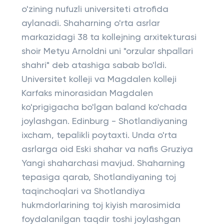
o'zining nufuzli universiteti atrofida
aylanadi. Shaharning o'rta asrlar
markazidagi 38 ta kollejning arxitekturasi
shoir Metyu Arnoldni uni "orzular shpallari
shahri" deb atashiga sabab bo'ldi.
Universitet kolleji va Magdalen kolleji
Karfaks minorasidan Magdalen
ko'prigigacha bo'lgan baland ko'chada
joylashgan. Edinburg - Shotlandiyaning
ixcham, tepalikli poytaxti. Unda o'rta
asrlarga oid Eski shahar va nafis Gruziya
Yangi shaharchasi mavjud. Shaharning
tepasiga qarab, Shotlandiyaning toj
taqinchoqlari va Shotlandiya
hukmdorlarining toj kiyish marosimida
foydalanilgan taqdir toshi joylashgan