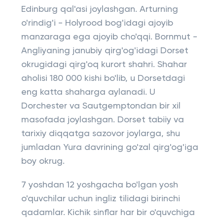
Edinburg qal'asi joylashgan. Arturning
o'rindig'i - Holyrood bog'idagi ajoyib
manzaraga ega ajoyib cho'qqi. Bornmut -
Angliyaning janubiy qirg'og'idagi Dorset
okrugidagi qirg'oq kurort shahri. Shahar
aholisi 180 000 kishi bo'lib, u Dorsetdagi
eng katta shaharga aylanadi. U
Dorchester va Sautgemptondan bir xil
masofada joylashgan. Dorset tabiiy va
tarixiy diqqatga sazovor joylarga, shu
jumladan Yura davrining go'zal qirg'og'iga
boy okrug.
7 yoshdan 12 yoshgacha bo'lgan yosh
o'quvchilar uchun ingliz tilidagi birinchi
qadamlar. Kichik sinflar har bir o'quvchiga