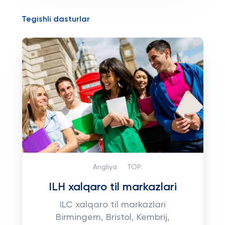
Tegishli dasturlar
Angliya
TOP:
ILH xalqaro til markazlari
ILC xalqaro til markazlari
Birmingem, Bristol, Kembrij,