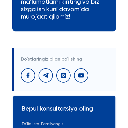
ma’lumotlarni kiriting va biz
sizga ish kuni davomida
murojaat qilamiz!
Do'stlaringiz bilan bo'lishing
Bepul konsultatsiya oling
To'liq Ism-Familyangiz