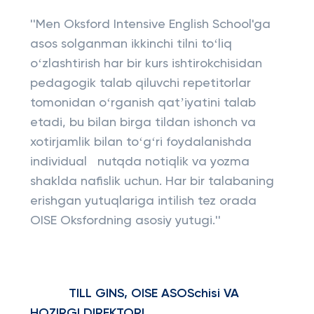
''Men Oksford Intensive English School'ga
asos solganman ikkinchi tilni toʻliq
oʻzlashtirish har bir kurs ishtirokchisidan
pedagogik talab qiluvchi repetitorlar
tomonidan oʻrganish qatʼiyatini talab
etadi, bu bilan birga tildan ishonch va
xotirjamlik bilan toʻgʻri foydalanishda
individual nutqda notiqlik va yozma
shaklda nafislik uchun. Har bir talabaning
erishgan yutuqlariga intilish tez orada
OISE Oksfordning asosiy yutugi.'' ​​​ ​​​​​​​
TILL GINS, OISE ASOSchisi VA
HOZIRGI DIREKTORI