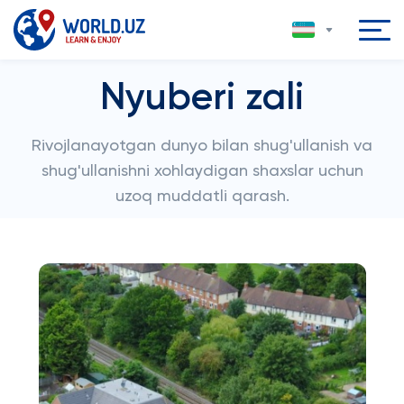
Nyuberi zali
Rivojlanayotgan dunyo bilan shug'ullanish va
shug'ullanishni xohlaydigan shaxslar uchun
uzoq muddatli qarash.