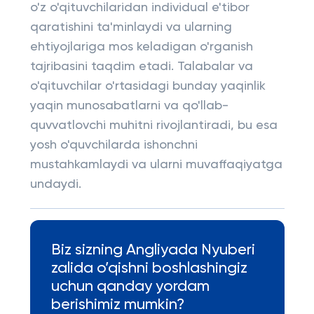
o'z o'qituvchilaridan individual e'tibor
qaratishini ta'minlaydi va ularning
ehtiyojlariga mos keladigan o'rganish
tajribasini taqdim etadi. Talabalar va
o'qituvchilar o'rtasidagi bunday yaqinlik
yaqin munosabatlarni va qo'llab-
quvvatlovchi muhitni rivojlantiradi, bu esa
yosh o'quvchilarda ishonchni
mustahkamlaydi va ularni muvaffaqiyatga
undaydi.
Biz sizning Angliyada Nyuberi
zalida o’qishni boshlashingiz
uchun qanday yordam
berishimiz mumkin?