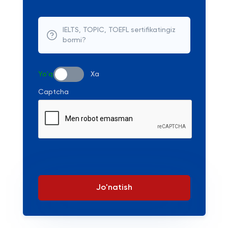
IELTS, TOPIC, TOEFL sertifikatingiz
bormi?
Yo'q
Xa
Captcha
Jo'natish