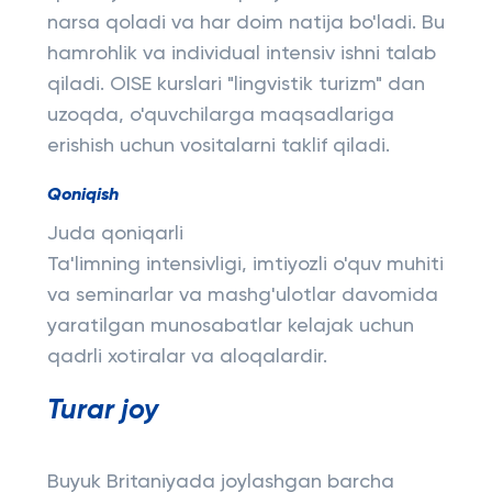
narsa qoladi va har doim natija bo'ladi. Bu
hamrohlik va individual intensiv ishni talab
qiladi. OISE kurslari "lingvistik turizm" dan
uzoqda, o'quvchilarga maqsadlariga
erishish uchun vositalarni taklif qiladi.
Qoniqish
Juda qoniqarli
Ta'limning intensivligi, imtiyozli o'quv muhiti
va seminarlar va mashg'ulotlar davomida
yaratilgan munosabatlar kelajak uchun
qadrli xotiralar va aloqalardir.
Turar joy
Buyuk Britaniyada joylashgan barcha