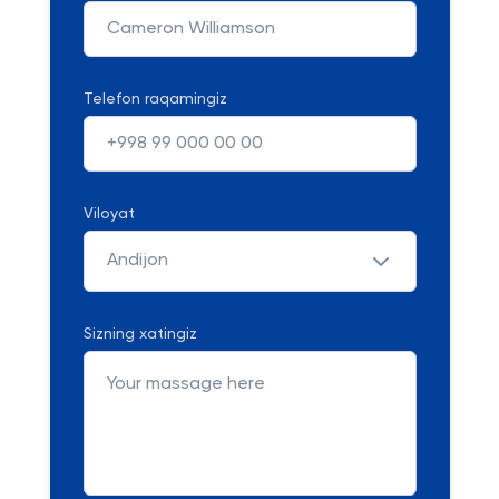
Telefon raqamingiz
Viloyat
Andijon
Sizning xatingiz