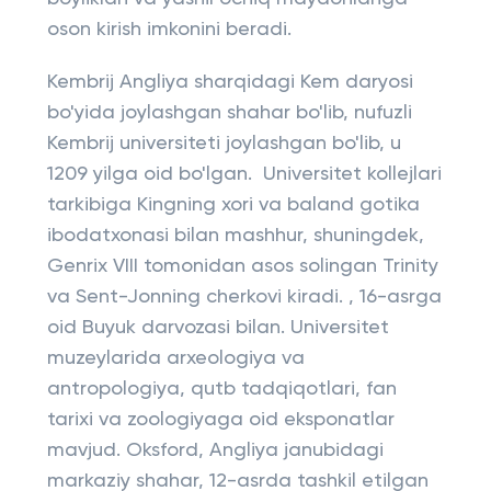
oson kirish imkonini beradi.
Kembrij Angliya sharqidagi Kem daryosi
bo'yida joylashgan shahar bo'lib, nufuzli
Kembrij universiteti joylashgan bo'lib, u
1209 yilga oid bo'lgan. Universitet kollejlari
tarkibiga Kingning xori va baland gotika
ibodatxonasi bilan mashhur, shuningdek,
Genrix VIII tomonidan asos solingan Trinity
va Sent-Jonning cherkovi kiradi. , 16-asrga
oid Buyuk darvozasi bilan. Universitet
muzeylarida arxeologiya va
antropologiya, qutb tadqiqotlari, fan
tarixi va zoologiyaga oid eksponatlar
mavjud. Oksford, Angliya janubidagi
markaziy shahar, 12-asrda tashkil etilgan