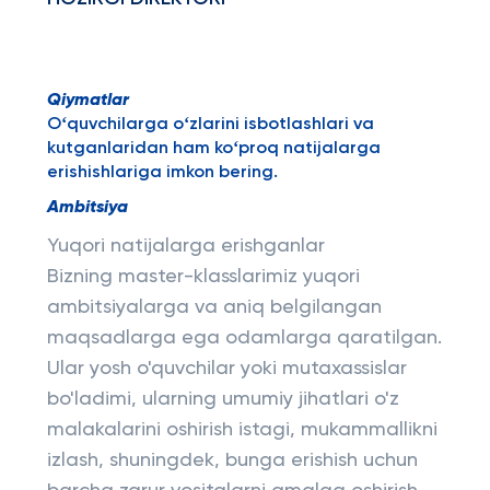
Qiymatlar
Oʻquvchilarga oʻzlarini isbotlashlari va
kutganlaridan ham koʻproq natijalarga
erishishlariga imkon bering.
Ambitsiya
Yuqori natijalarga erishganlar
Bizning master-klasslarimiz yuqori
ambitsiyalarga va aniq belgilangan
maqsadlarga ega odamlarga qaratilgan.
Ular yosh o'quvchilar yoki mutaxassislar
bo'ladimi, ularning umumiy jihatlari o'z
malakalarini oshirish istagi, mukammallikni
izlash, shuningdek, bunga erishish uchun