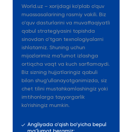
World.uz – xorijdagi ko'plab o'quv
muassasalarining rasmiy vakili. Biz
o’quv dasturlarini va muvaffaqiyatli
qabul strategiyasini topishda
sinovdan o’tgan texnologiyalarni
ishlatamiz. Shuning uchun
mijozlarimiz ma'lumot izlashga
ortiqcha vaqt va kuch sarflamaydi.
Biz sizning hujjatlaringiz qabuli
bilan shug'ullanayotganimizda, siz
chet tilini mustahkamlashingiz yoki
imtihonlarga tayyorgarlik
ko'rishingiz mumkin.
Angliyada o’qish bo’yicha bepul
ma’lumot beramiz;