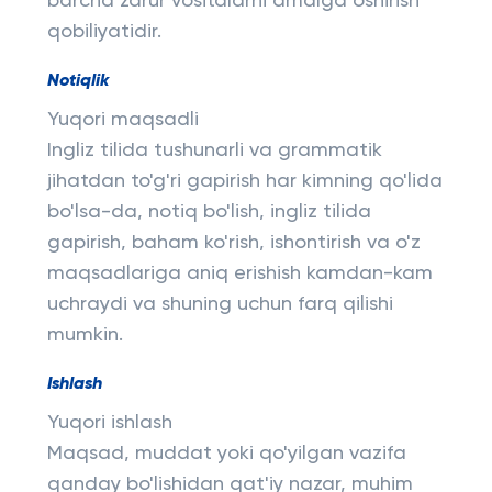
barcha zarur vositalarni amalga oshirish
qobiliyatidir.
Notiqlik
Yuqori maqsadli
Ingliz tilida tushunarli va grammatik
jihatdan to'g'ri gapirish har kimning qo'lida
bo'lsa-da, notiq bo'lish, ingliz tilida
gapirish, baham ko'rish, ishontirish va o'z
maqsadlariga aniq erishish kamdan-kam
uchraydi va shuning uchun farq qilishi
mumkin.
Ishlash
Yuqori ishlash
Maqsad, muddat yoki qo'yilgan vazifa
qanday bo'lishidan qat'iy nazar, muhim