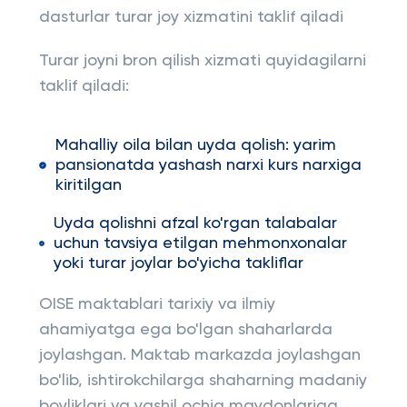
dasturlar turar joy xizmatini taklif qiladi
Turar joyni bron qilish xizmati quyidagilarni
taklif qiladi:
Mahalliy oila bilan uyda qolish: yarim
pansionatda yashash narxi kurs narxiga
kiritilgan
Uyda qolishni afzal ko'rgan talabalar
uchun tavsiya etilgan mehmonxonalar
yoki turar joylar bo'yicha takliflar
OISE maktablari tarixiy va ilmiy
ahamiyatga ega bo'lgan shaharlarda
joylashgan. Maktab markazda joylashgan
bo'lib, ishtirokchilarga shaharning madaniy
boyliklari va yashil ochiq maydonlariga