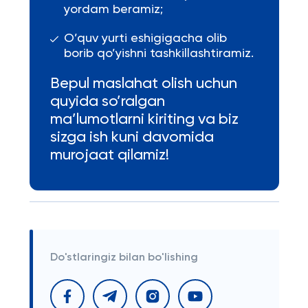
yordam beramiz;
O’quv yurti eshigigacha olib
borib qo’yishni tashkillashtiramiz.
Bepul maslahat olish uchun
quyida so’ralgan
ma’lumotlarni kiriting va biz
sizga ish kuni davomida
murojaat qilamiz!
Do'stlaringiz bilan bo'lishing