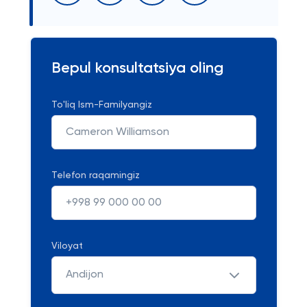
Bepul konsultatsiya oling
To'liq Ism-Familyangiz
Telefon raqamingiz
Viloyat
Andijon