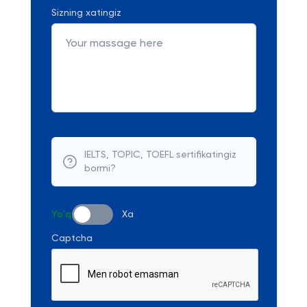
Sizning xatingiz
IELTS, TOPIC, TOEFL sertifikatingiz
bormi?
Yo'q
Xa
Captcha