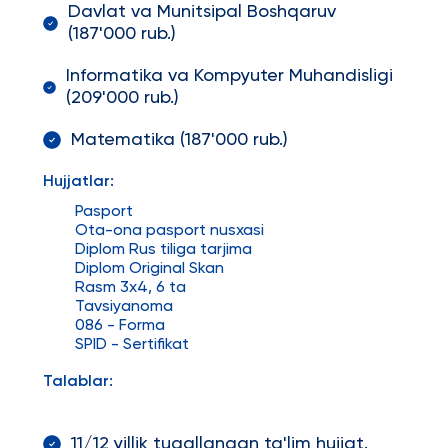
Davlat va Munitsipal Boshqaruv
(187'000 rub.)
Informatika va Kompyuter Muhandisligi
(209'000 rub.)
Matematika (187'000 rub.)
Hujjatlar:
Pasport
Ota-ona pasport nusxasi
Diplom Rus tiliga tarjima
Diplom Original Skan
Rasm 3x4, 6 ta
Tavsiyanoma
086 - Forma
SPID - Sertifikat
Talablar:
11/12 yillik tugallangan ta'lim hujjat.