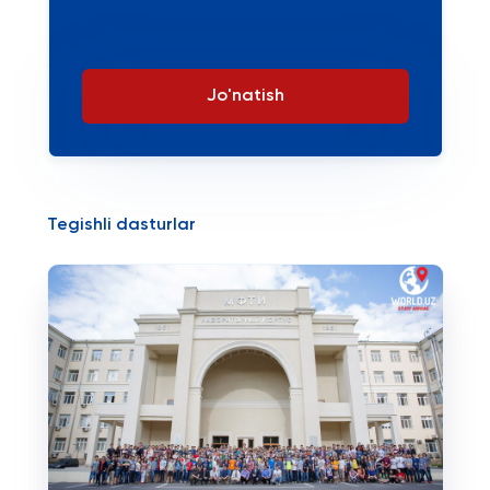
Jo'natish
Tegishli dasturlar