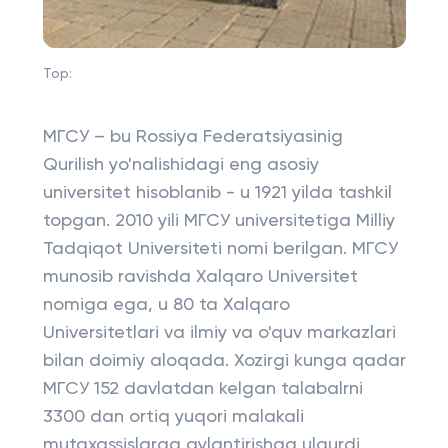
Top:
МГСУ – bu Rossiya Federatsiyasinig
Qurilish yo'nalishidagi eng asosiy
universitet hisoblanib - u 1921 yilda tashkil
topgan. 2010 yili МГСУ universitetiga Milliy
Tadqiqot Universiteti nomi berilgan. МГСУ
munosib ravishda Xalqaro Universitet
nomiga ega, u 80 ta Xalqaro
Universitetlari va ilmiy va o'quv markazlari
bilan doimiy aloqada. Xozirgi kunga qadar
МГСУ 152 davlatdan kelgan talabalrni
3300 dan ortiq yuqori malakali
mutaxassislarga aylantirishga ulgurdi.