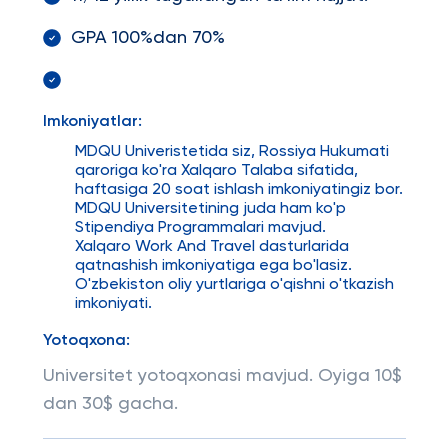
GPA 100%dan 70%
Imkoniyatlar:
MDQU Univeristetida siz, Rossiya Hukumati
qaroriga ko'ra Xalqaro Talaba sifatida,
haftasiga 20 soat ishlash imkoniyatingiz bor.
MDQU Universitetining juda ham ko'p
Stipendiya Programmalari mavjud.
Xalqaro Work And Travel dasturlarida
qatnashish imkoniyatiga ega bo'lasiz.
O'zbekiston oliy yurtlariga o'qishni o'tkazish
imkoniyati.
Yotoqxona:
Universitet yotoqxonasi mavjud. Oyiga 10$
dan 30$ gacha.