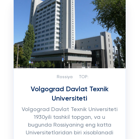
Rossiya
TOP:
Volgograd Davlat Texnik
Universiteti
Volgograd Davlat Texnik Universiteti
1930yili tashkil topgan, va u
bugunda Rossiyaning eng katta
Universitetlaridan biri xisoblanadi