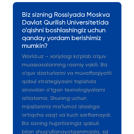
Biz sizning Rossiyada Moskva
Davlat Qurilish Universitetida
o’qishni boshlashingiz uchun
qanday yordam berishimiz
mumkin?
World.uz – xorijdagi ko'plab o'quv
muassasalarining rasmiy vakili. Biz
o’quv dasturlarini va muvaffaqiyatli
qabul strategiyasini topishda
sinovdan o’tgan texnologiyalarni
ishlatamiz. Shuning uchun
mijozlarimiz ma'lumot izlashga
ortiqcha vaqt va kuch sarflamaydi.
Biz sizning hujjatlaringiz qabuli
bilan shug'ullanayotganimizda, siz