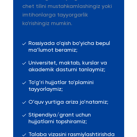
chet tilini mustahkamlashingiz yoki
imtihonlarga tayyorgarlik
ko'rishingiz mumkin.
Rossiyada o’qish bo’yicha bepul
ma’lumot beramiz;
Universitet, maktab, kurslar va
akademik dasturni tanlaymiz;
To’g’ri hujjatlar to’plamini
tayyorlaymiz;
O’quv yurtiga ariza jo’natamiz;
Stipendiya/grant uchun
hujjatlarni topshiramiz;
Talaba vizasini rasmiylashtirishda