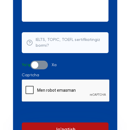
IELTS, TOPIC, TOEFL sertifikatingiz
bormi?
Yo'q
Xa
Captcha
Jo'natish