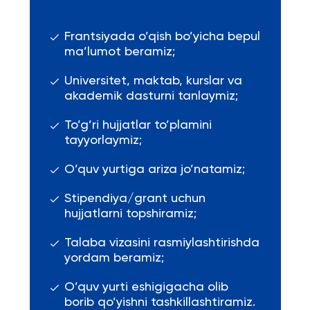
Frantsiyada o’qish bo’yicha bepul
ma’lumot beramiz;
Universitet, maktab, kurslar va
akademik dasturni tanlaymiz;
To’g’ri hujjatlar to’plamini
tayyorlaymiz;
O’quv yurtiga ariza jo’natamiz;
Stipendiya/grant uchun
hujjatlarni topshiramiz;
Talaba vizasini rasmiylashtirishda
yordam beramiz;
O’quv yurti eshigigacha olib
borib qo’yishni tashkillashtiramiz.