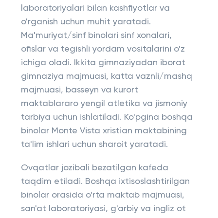
laboratoriyalari bilan kashfiyotlar va
o'rganish uchun muhit yaratadi.
Ma'muriyat/sinf binolari sinf xonalari,
ofislar va tegishli yordam vositalarini o'z
ichiga oladi. Ikkita gimnaziyadan iborat
gimnaziya majmuasi, katta vaznli/mashq
majmuasi, basseyn va kurort
maktablararo yengil atletika va jismoniy
tarbiya uchun ishlatiladi. Ko'pgina boshqa
binolar Monte Vista xristian maktabining
ta'lim ishlari uchun sharoit yaratadi.
Ovqatlar jozibali bezatilgan kafeda
taqdim etiladi. Boshqa ixtisoslashtirilgan
binolar orasida o'rta maktab majmuasi,
san'at laboratoriyasi, g'arbiy va ingliz ot