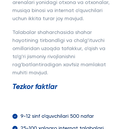
arenalari yonidagi otxona va otxonalar,
musiqa binosi va internat o'quvchilari
uchun ikkita turar joy mavjud.
Talabalar shaharchasida shahar
hayotining tirbandligi va chalg'ituvchi
omillaridan uzoqda tafakkur, o'qish va
to'g'ri jismoniy rivojlanishni
rag'batlantiradigan xavfsiz mamlakat
muhiti mavjud.
Tezkor faktlar
9-12 sinf o'quvchilari 500 nafar
25-100 xalqaro internat talabalari