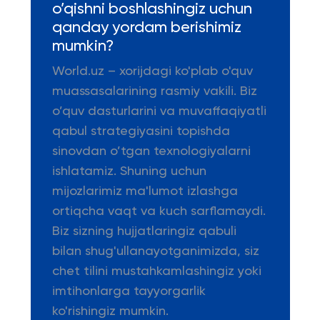
o’qishni boshlashingiz uchun
qanday yordam berishimiz
mumkin?
World.uz – xorijdagi ko'plab o'quv
muassasalarining rasmiy vakili. Biz
o’quv dasturlarini va muvaffaqiyatli
qabul strategiyasini topishda
sinovdan o’tgan texnologiyalarni
ishlatamiz. Shuning uchun
mijozlarimiz ma'lumot izlashga
ortiqcha vaqt va kuch sarflamaydi.
Biz sizning hujjatlaringiz qabuli
bilan shug'ullanayotganimizda, siz
chet tilini mustahkamlashingiz yoki
imtihonlarga tayyorgarlik
ko'rishingiz mumkin.