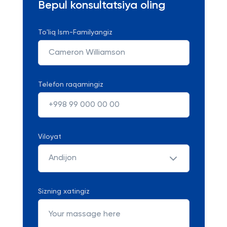
Bepul konsultatsiya oling
To'liq Ism-Familyangiz
Telefon raqamingiz
Viloyat
Andijon
Sizning xatingiz