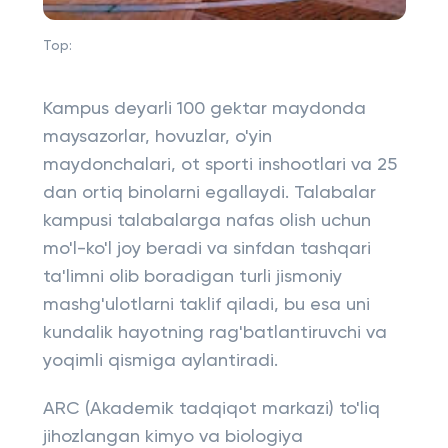
Top:
Kampus deyarli 100 gektar maydonda
maysazorlar, hovuzlar, o'yin
maydonchalari, ot sporti inshootlari va 25
dan ortiq binolarni egallaydi. Talabalar
kampusi talabalarga nafas olish uchun
mo'l-ko'l joy beradi va sinfdan tashqari
ta'limni olib boradigan turli jismoniy
mashg'ulotlarni taklif qiladi, bu esa uni
kundalik hayotning rag'batlantiruvchi va
yoqimli qismiga aylantiradi.
ARC (Akademik tadqiqot markazi) to'liq
jihozlangan kimyo va biologiya