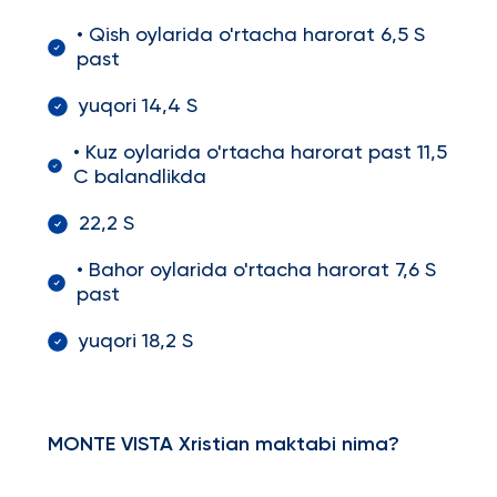
• Qish oylarida o'rtacha harorat 6,5 S
past
yuqori 14,4 S
• Kuz oylarida o'rtacha harorat past 11,5
C balandlikda
22,2 S
• Bahor oylarida o'rtacha harorat 7,6 S
past
yuqori 18,2 S
MONTE VISTA Xristian maktabi nima?