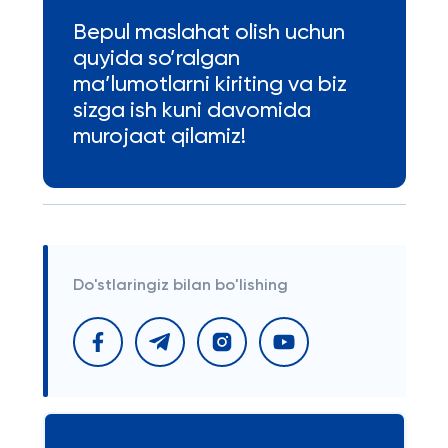
Bepul maslahat olish uchun
quyida so’ralgan
ma’lumotlarni kiriting va biz
sizga ish kuni davomida
murojaat qilamiz!
Do'stlaringiz bilan bo'lishing