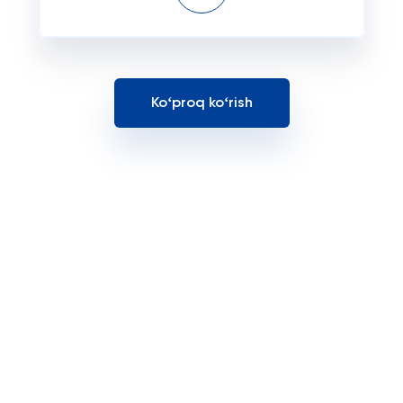
Koʻproq koʻrish