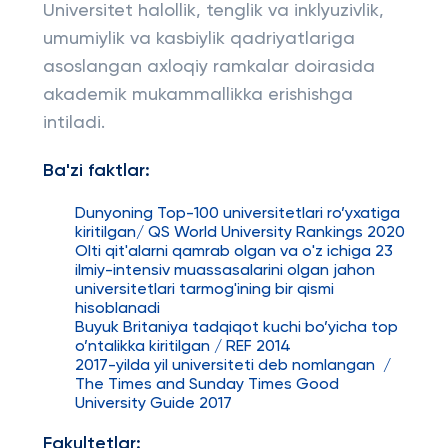
Universitet halollik, tenglik va inklyuzivlik,
umumiylik va kasbiylik qadriyatlariga
asoslangan axloqiy ramkalar doirasida
akademik mukammallikka erishishga
intiladi.
Ba'zi faktlar:
Dunyoning Top-100 universitetlari ro’yxatiga
kiritilgan/ QS World University Rankings 2020
Olti qit'alarni qamrab olgan va o'z ichiga 23
ilmiy-intensiv muassasalarini olgan jahon
universitetlari tarmog'ining bir qismi
hisoblanadi
Buyuk Britaniya tadqiqot kuchi bo’yicha top
o’ntalikka kiritilgan / REF 2014
2017-yilda yil universiteti deb nomlangan /
The Times and Sunday Times Good
University Guide 2017
Fakultetlar: