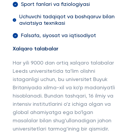
Sport fanlari va fiziologiyasi
Uchuvchi tadqiqot va boshqaruv bilan
aviatsiya texnikasi
Falsafa, siyosat va iqtisodiyot
Xalqaro talabalar
Har yili 9000 dan ortiq xalqaro talabalar
Leeds universitetida ta'lim olishni
istaganligi uchun, bu universitet Buyuk
Britaniyada xilma-xil va ko'p madaniyatli
hisoblanadi. Bundan tashqari, 16 ilmiy va
intensiv institutlarini o'z ichiga olgan va
global ahamiyatga ega bo'lgan
masalalar bilan shug'ullanadigan jahon
universitetlari tarmog'ining bir qismidir.