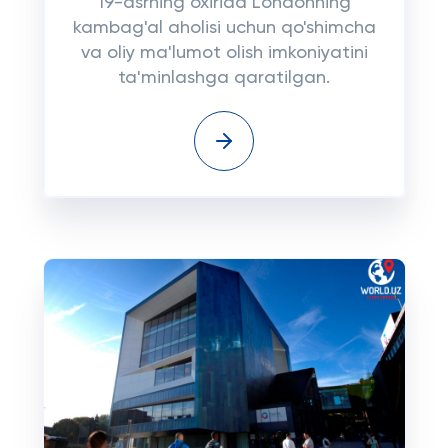
19-asrning oxirida Londonning
kambag'al aholisi uchun qo'shimcha
va oliy ma'lumot olish imkoniyatini
ta'minlashga qaratilgan.