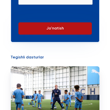
Jo'natish
Tegishli dasturlar