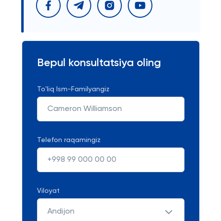
Bepul konsultatsiya oling
To'liq Ism-Familyangiz
Telefon raqamingiz
Viloyat
Andijon