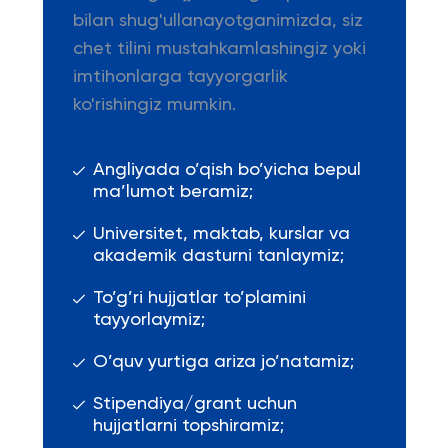
bilan shug'ullanayotganimizda, siz
chet tilini mustahkamlashingiz yoki
imtihonlarga tayyorgarlik
ko'rishingiz mumkin.
Angliyada o’qish bo’yicha bepul
ma’lumot beramiz;
Universitet, maktab, kurslar va
akademik dasturni tanlaymiz;
To’g’ri hujjatlar to’plamini
tayyorlaymiz;
O’quv yurtiga ariza jo’natamiz;
Stipendiya/grant uchun
hujjatlarni topshiramiz;