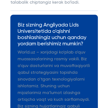
talabalik chiptangiz kerak bo'ladi.
Biz sizning Angliyada Lids
Universitetida o’qishni
boshlashingiz uchun qanday
yordam berishimiz mumkin?
World.uz – xorijdagi ko'plab o'quv
muassasalarining rasmiy vakili. Biz
o’quv dasturlarini va muvaffaqiyatli
qabul strategiyasini topishda
sinovdan o’tgan texnologiyalarni
ishlatamiz. Shuning uchun
mijozlarimiz ma'lumot izlashga
ortiqcha vaqt va kuch sarflamaydi.
Biz sizning hujjatlaringiz qabuli