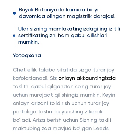
Buyuk Britaniyada kamida bir yil
davomida olingan magistrlik darajasi.
Ular sizning mamlakatingizdagi ingliz tili
sertifikatingizni ham qabul qilishlari
mumkin.
Yotoqxona
Chet ellik talaba sifatida sizga turar joy
kafolatlanadi. Siz
onlayn akkauntingizda
taklifni qabul qilgandan so'ng turar joy
uchun murojaat qilishingiz mumkin. Keyin
onlayn arizani to'ldirish uchun turar joy
portaliga tashrif buyurishingiz kerak
bo'ladi. Ariza berish uchun Sizning taklif
maktubingizda mavjud bo'lgan Leeds