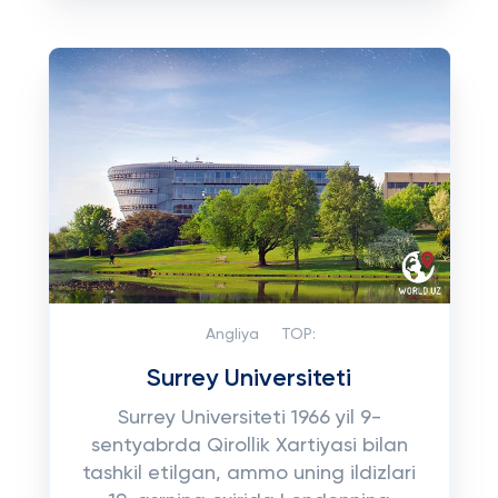
Angliya
TOP:
Surrey Universiteti
Surrey Universiteti 1966 yil 9-
sentyabrda Qirollik Xartiyasi bilan
tashkil etilgan, ammo uning ildizlari