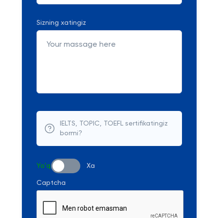
Sizning xatingiz
IELTS, TOPIC, TOEFL sertifikatingiz
bormi?
Yo'q
Xa
Captcha