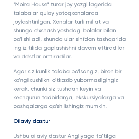
"Moira House" turar joy yozgi lagerida
talabalar qulay yotoqxonalarda
joylashtirilgan. Xonalar turli millat va
shunga o'xshash yoshdagi bolalar bilan
bo'lishiladi, shunda ular sinfdan tashqarida
ingliz tilida gaplashishni davom ettiradilar
va do'stlar orttiradilar.
Agar siz kunlik talaba bo'lsangiz, biron bir
ko'ngilxushlikni o'tkazib yubormasligingiz
kerak, chunki siz tushdan keyin va
kechqurun tadbirlarga, ekskursiyalarga va
boshqalarga qo'shilishingiz mumkin.
Oilaviy dastur
Ushbu oilaviy dastur Angliyaga ta'tilga