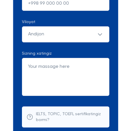
Viloyat
Andijon
Sizning xatingiz
IELTS, TOPIC, TOEFL sertifikatingiz
bormi?