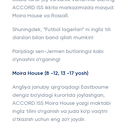
ACCORD ISS ikkita markazimizda mavjud:
Moira House va Rossall.
Shuningdek, "Futbol lagerlari" ni ingliz tili
darslari bilan band qilish mumkin!
Parijdagi sen-Jermen butlaringiz kabi
o'ynashni o'rganing!
Moira House
(8 -12, 13 -17 yosh)
Angliya janubiy qirg'oqdagi Eastbourne
dengiz bo'yidagi kurortda joylashgan,
ACCORD ISS Moira House yozgi maktabi
ingliz tilini o'rganish va juda ko'p vaqtni
o'tkazish uchun eng zo'r joydir.