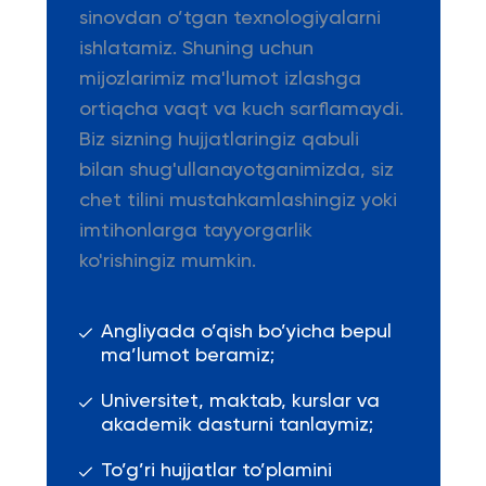
sinovdan o’tgan texnologiyalarni
ishlatamiz. Shuning uchun
mijozlarimiz ma'lumot izlashga
ortiqcha vaqt va kuch sarflamaydi.
Biz sizning hujjatlaringiz qabuli
bilan shug'ullanayotganimizda, siz
chet tilini mustahkamlashingiz yoki
imtihonlarga tayyorgarlik
ko'rishingiz mumkin.
Angliyada o’qish bo’yicha bepul
ma’lumot beramiz;
Universitet, maktab, kurslar va
akademik dasturni tanlaymiz;
To’g’ri hujjatlar to’plamini