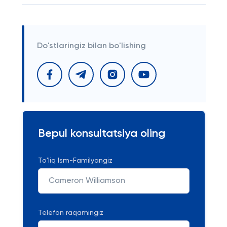
Do'stlaringiz bilan bo'lishing
Bepul konsultatsiya oling
To'liq Ism-Familyangiz
Telefon raqamingiz