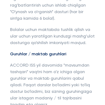
rag'batlantirish uchun ishlab chiqilgan
"O'ynash va o'rganish" dasturi (har bir
sinfga kamida 6 bola!).
Bolalar uchun maktabda tushlik qilish va
ular uchun yaratilgan kunduzgi mashg'ulot
dasturiga qo'shilish imkoniyati mavjud.
Guruhlar / maktab guruhlari
ACCORD ISS yil davomida "mavsumdan
tashqari" vaqtni ham o'z ichiga olgan
guruhlar va maktab guruhlarini qabul
qiladi. Faqat darslar bo'ladimi yoki to'liq
dastur bo'ladimi, biz sizning guruhingizga
ular istagan madaniy / til tajribasini
taqdim eta olamiz.