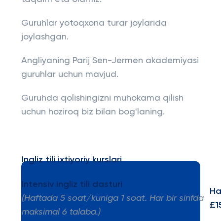
Guruhlar yotoqxona turar joylarida
joylashgan.
Angliyaning Parij Sen-Jermen akademiyasi
guruhlar uchun mavjud.
Guruhda qolishingizni muhokama qilish
uchun hoziroq biz bilan bog'laning.
Ingliz tili ixtiyoriy kurslari
Intensiv ingliz tili dasturi
Ha
(Haftada 5 soat/kuniga 1 soat. Har bir sinfda
£1
maksimal 6 talaba.)