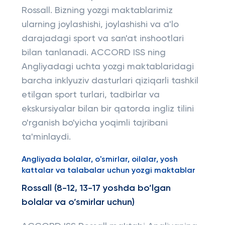
Rossall. Bizning yozgi maktablarimiz
ularning joylashishi, joylashishi va a'lo
darajadagi sport va san'at inshootlari
bilan tanlanadi. ACCORD ISS ning
Angliyadagi uchta yozgi maktablaridagi
barcha inklyuziv dasturlari qiziqarli tashkil
etilgan sport turlari, tadbirlar va
ekskursiyalar bilan bir qatorda ingliz tilini
o'rganish bo'yicha yoqimli tajribani
ta'minlaydi.
Angliyada bolalar, o'smirlar, oilalar, yosh
kattalar va talabalar uchun yozgi maktablar
Rossall (8-12, 13-17 yoshda bo’lgan
bolalar va o’smirlar uchun)