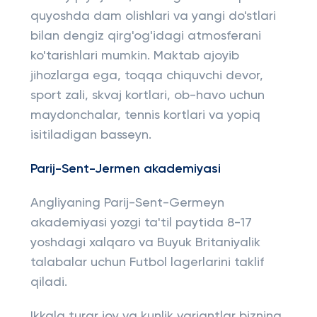
quyoshda dam olishlari va yangi do'stlari
bilan dengiz qirg'og'idagi atmosferani
ko'tarishlari mumkin. Maktab ajoyib
jihozlarga ega, toqqa chiquvchi devor,
sport zali, skvaj kortlari, ob-havo uchun
maydonchalar, tennis kortlari va yopiq
isitiladigan basseyn.
Parij-Sent-Jermen akademiyasi
Angliyaning Parij-Sent-Germeyn
akademiyasi yozgi ta'til paytida 8-17
yoshdagi xalqaro va Buyuk Britaniyalik
talabalar uchun Futbol lagerlarini taklif
qiladi.
Ikkala turar joy va kunlik variantlar bizning