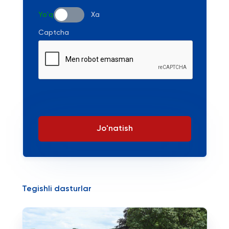
Yo'q
Xa
Captcha
Jo'natish
Tegishli dasturlar