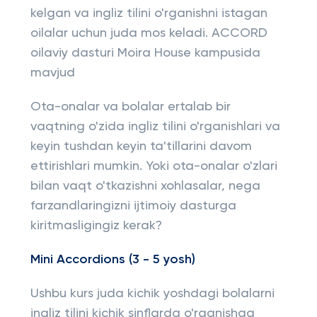
kelgan va ingliz tilini o'rganishni istagan
oilalar uchun juda mos keladi. ACCORD
oilaviy dasturi Moira House kampusida
mavjud
Ota-onalar va bolalar ertalab bir
vaqtning o'zida ingliz tilini o'rganishlari va
keyin tushdan keyin ta'tillarini davom
ettirishlari mumkin. Yoki ota-onalar o'zlari
bilan vaqt o'tkazishni xohlasalar, nega
farzandlaringizni ijtimoiy dasturga
kiritmasligingiz kerak?
Mini Accordions (3 - 5 yosh)
Ushbu kurs juda kichik yoshdagi bolalarni
ingliz tilini kichik sinflarda o'rganishga