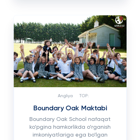
Angliya
TOP:
Boundary Oak Maktabi
Boundary Oak School nafaqat
ko'pgina hamkorlikda o'rganish
imkoniyatlariga ega bo'lgan