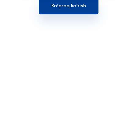
Koʻproq koʻrish