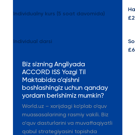
Ha
Individualny kurs (5 soat davomida)
£2
Individual darsi
So
£6
Biz sizning Angliyada
ACCORD ISS Yozgi Til
Maktabida o’qishni
boshlashingiz uchun qanday
yordam berishimiz mumkin?
World.uz – xorijdagi ko'plab o'quv
muassasalarining rasmiy vakili. Biz
o’quv dasturlarini va muvaffaqiyatli
qabul strategiyasini topishda