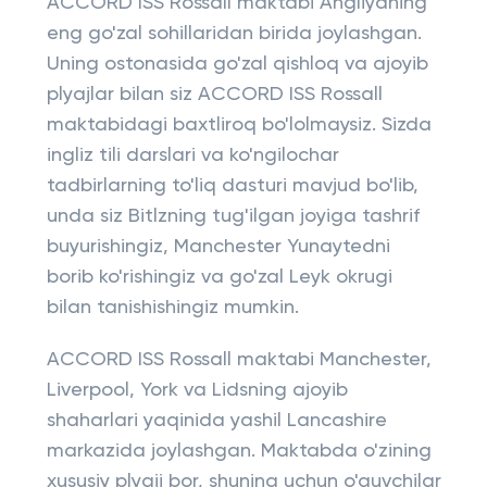
ACCORD ISS Rossall maktabi Angliyaning
eng go'zal sohillaridan birida joylashgan.
Uning ostonasida go'zal qishloq va ajoyib
plyajlar bilan siz ACCORD ISS Rossall
maktabidagi baxtliroq bo'lolmaysiz. Sizda
ingliz tili darslari va ko'ngilochar
tadbirlarning to'liq dasturi mavjud bo'lib,
unda siz Bitlzning tug'ilgan joyiga tashrif
buyurishingiz, Manchester Yunaytedni
borib ko'rishingiz va go'zal Leyk okrugi
bilan tanishishingiz mumkin.
ACCORD ISS Rossall maktabi Manchester,
Liverpool, York va Lidsning ajoyib
shaharlari yaqinida yashil Lancashire
markazida joylashgan. Maktabda o'zining
xususiy plyaji bor, shuning uchun o'quvchilar