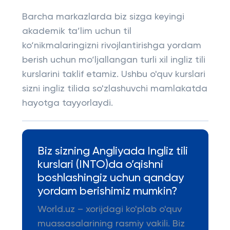
Barcha markazlarda biz sizga keyingi
akademik ta’lim uchun til
ko‘nikmalaringizni rivojlantirishga yordam
berish uchun mo‘ljallangan turli xil ingliz tili
kurslarini taklif etamiz. Ushbu o'quv kurslari
sizni ingliz tilida so'zlashuvchi mamlakatda
hayotga tayyorlaydi.
Biz sizning Angliyada Ingliz tili
kurslari (INTO)da o’qishni
boshlashingiz uchun qanday
yordam berishimiz mumkin?
World.uz – xorijdagi ko'plab o'quv
muassasalarining rasmiy vakili. Biz