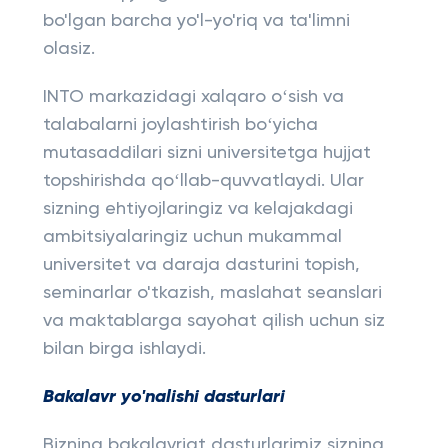
bo'lgan barcha yo'l-yo'riq va ta'limni
olasiz.
INTO markazidagi xalqaro oʻsish va
talabalarni joylashtirish boʻyicha
mutasaddilari sizni universitetga hujjat
topshirishda qoʻllab-quvvatlaydi. Ular
sizning ehtiyojlaringiz va kelajakdagi
ambitsiyalaringiz uchun mukammal
universitet va daraja dasturini topish,
seminarlar o'tkazish, maslahat seanslari
va maktablarga sayohat qilish uchun siz
bilan birga ishlaydi.
Bakalavr yo'nalishi dasturlari
Bizning bakalavriat dasturlarimiz sizning