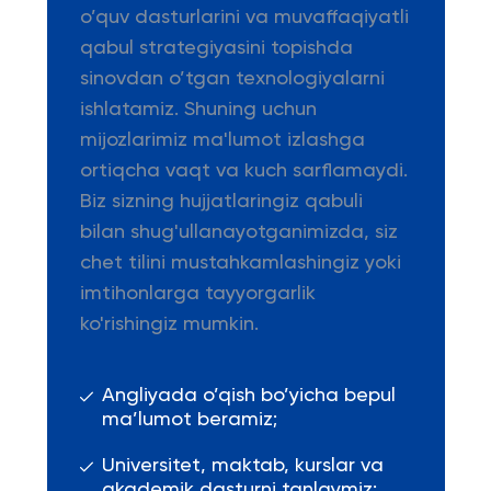
o’quv dasturlarini va muvaffaqiyatli
qabul strategiyasini topishda
sinovdan o’tgan texnologiyalarni
ishlatamiz. Shuning uchun
mijozlarimiz ma'lumot izlashga
ortiqcha vaqt va kuch sarflamaydi.
Biz sizning hujjatlaringiz qabuli
bilan shug'ullanayotganimizda, siz
chet tilini mustahkamlashingiz yoki
imtihonlarga tayyorgarlik
ko'rishingiz mumkin.
Angliyada o’qish bo’yicha bepul
ma’lumot beramiz;
Universitet, maktab, kurslar va
akademik dasturni tanlaymiz;