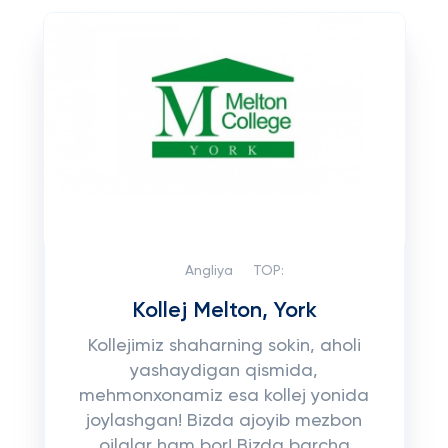
Angliya
TOP:
Kollej Melton, York
Kollejimiz shaharning sokin, aholi
yashaydigan qismida,
mehmonxonamiz esa kollej yonida
joylashgan! Bizda ajoyib mezbon
oilalar ham bor! Bizda barcha