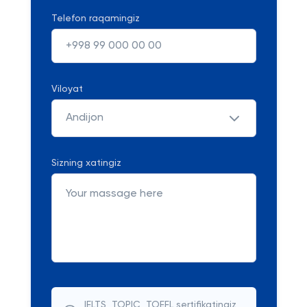
Telefon raqamingiz
Viloyat
Andijon
Sizning xatingiz
IELTS, TOPIC, TOEFL sertifikatingiz