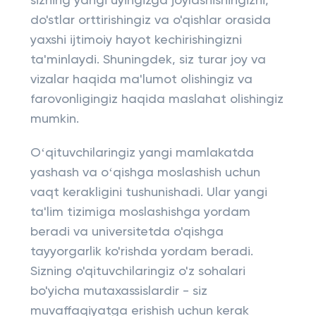
sizning yangi uyingizga joylashishingizni,
do'stlar orttirishingiz va o'qishlar orasida
yaxshi ijtimoiy hayot kechirishingizni
ta'minlaydi. Shuningdek, siz turar joy va
vizalar haqida ma'lumot olishingiz va
farovonligingiz haqida maslahat olishingiz
mumkin.
Oʻqituvchilaringiz yangi mamlakatda
yashash va oʻqishga moslashish uchun
vaqt kerakligini tushunishadi. Ular yangi
ta'lim tizimiga moslashishga yordam
beradi va universitetda o'qishga
tayyorgarlik ko'rishda yordam beradi.
Sizning o'qituvchilaringiz o'z sohalari
bo'yicha mutaxassislardir - siz
muvaffaqiyatga erishish uchun kerak