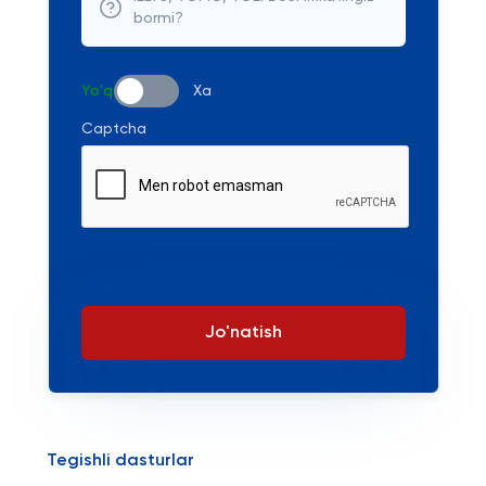
bormi?
Yo'q
Xa
Captcha
Jo'natish
Tegishli dasturlar