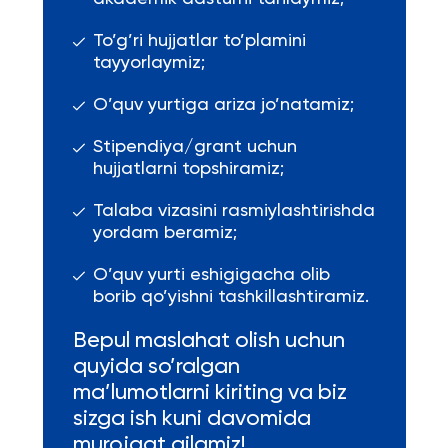
To’g’ri hujjatlar to’plamini
tayyorlaymiz;
O’quv yurtiga ariza jo’natamiz;
Stipendiya/grant uchun
hujjatlarni topshiramiz;
Talaba vizasini rasmiylashtirishda
yordam beramiz;
O’quv yurti eshigigacha olib
borib qo’yishni tashkillashtiramiz.
Bepul maslahat olish uchun
quyida so’ralgan
ma’lumotlarni kiriting va biz
sizga ish kuni davomida
murojaat qilamiz!