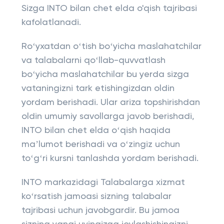
Sizga INTO bilan chet elda o'qish tajribasi
kafolatlanadi.
Roʻyxatdan oʻtish boʻyicha maslahatchilar
va talabalarni qoʻllab-quvvatlash
boʻyicha maslahatchilar bu yerda sizga
vataningizni tark etishingizdan oldin
yordam berishadi. Ular ariza topshirishdan
oldin umumiy savollarga javob berishadi,
INTO bilan chet elda oʻqish haqida
maʼlumot berishadi va oʻzingiz uchun
toʻgʻri kursni tanlashda yordam berishadi.
INTO markazidagi Talabalarga xizmat
koʻrsatish jamoasi sizning talabalar
tajribasi uchun javobgardir. Bu jamoa