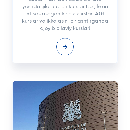
yoshdagilar uchun kurslar bor, lekin
ixtisoslashgan kichik kurslar, 40+
kurslar va ikkalasini birlashtirganda
ajoyib oilaviy kurslar!