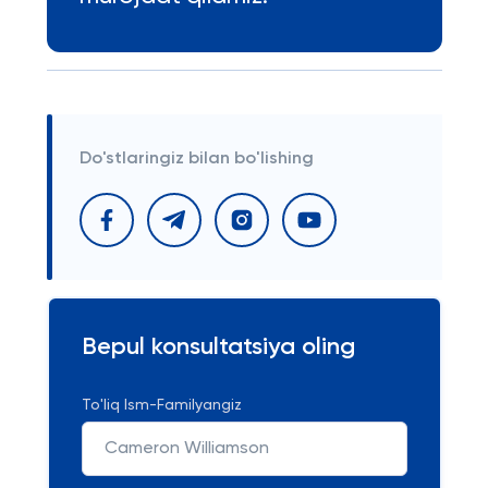
Do'stlaringiz bilan bo'lishing
Bepul konsultatsiya oling
To'liq Ism-Familyangiz