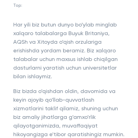
Top:
Har yili biz butun dunyo bo'ylab minglab
xalqaro talabalarga Buyuk Britaniya,
AQSh va Xitoyda o'qish orzulariga
erishishda yordam beramiz. Biz xalqaro
talabalar uchun maxsus ishlab chiqilgan
dasturlarni yaratish uchun universitetlar
bilan ishlaymiz.
Biz bizda o'qishdan oldin, davomida va
keyin ajoyib qo'llab-quvvatlash
xizmatlarini taklif qilamiz, shuning uchun
biz amaliy jihatlarga g'amxo'rlik
qilayotganimizda, muvaffaqiyat
hikoyangizga e'tibor qaratishingiz mumkin.