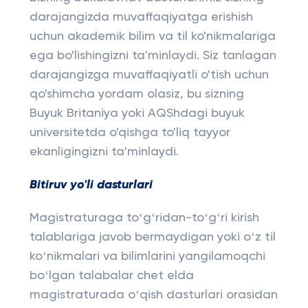
darajangizda muvaffaqiyatga erishish
uchun akademik bilim va til ko'nikmalariga
ega bo'lishingizni ta'minlaydi. Siz tanlagan
darajangizga muvaffaqiyatli o'tish uchun
qo'shimcha yordam olasiz, bu sizning
Buyuk Britaniya yoki AQShdagi buyuk
universitetda o'qishga to'liq tayyor
ekanligingizni ta'minlaydi.
Bitiruv yo'li dasturlari
Magistraturaga toʻgʻridan-toʻgʻri kirish
talablariga javob bermaydigan yoki oʻz til
koʻnikmalari va bilimlarini yangilamoqchi
boʻlgan talabalar chet elda
magistraturada oʻqish dasturlari orasidan