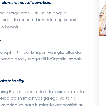
 ularning muvaffaqiyatlari.
dqiqotiga ko'ra UdG bilan bog'liq
ri orasida mehnat bozorida eng yuqori
axrlanadi.
!
q ikki tilli bo'lib, ispan va ingliz tillarida
nyoda asosiy aloqa tili bo'lganligi sababli,
rakatchanligi
ining Erasmus dasturlari doirasida bir qator
elda o'qish imkoniyatiga ega va taniqli
alarida xalqaro kurslarda qatnashishlari