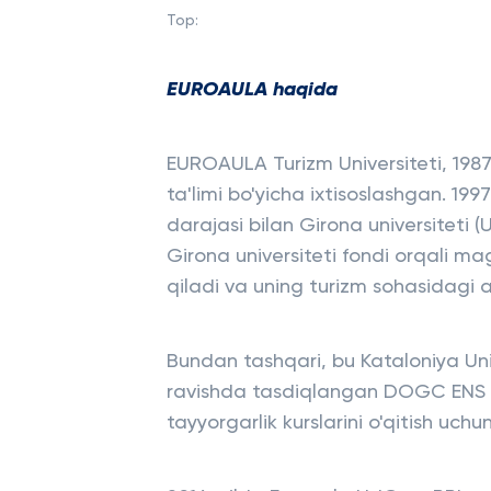
Top:
EUROAULA haqida
EUROAULA Turizm Universiteti, 1987 
ta'limi bo'yicha ixtisoslashgan. 199
darajasi bilan Girona universiteti 
Girona universiteti fondi orqali mag
qiladi va uning turizm sohasidagi as
Bundan tashqari, bu Kataloniya Uni
ravishda tasdiqlangan DOGC ENS / 2
tayyorgarlik kurslarini o'qitish uch