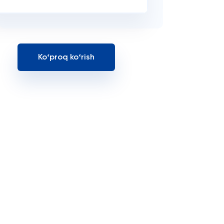
Koʻproq koʻrish