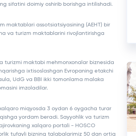
g sifatini doimiy oshirib borishga intilishadi.
 maktablari assotsiatsiyasining (AEHT) bir
 va turizm maktablarini rivojlantirishga
a turizmi maktabi mehmonxonalar biznesida
arishga ixtisoslashgan Evropaning etakchi
roaula, UdG va BBI ikki tomonlama malaka
omasini imzoladilar.
va xalqaro miqyosda 3 oydan 6 oygacha turar
hiqishga yordam beradi. Sayyohlik va turizm
 stajirovkaning xalqaro portali - HOSCO
lik tufayli bizning talabalarimiz 50 dan ortiq