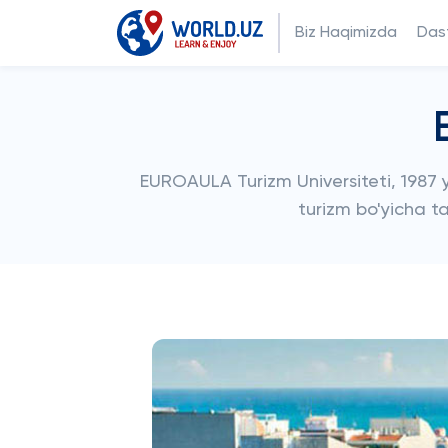
Biz Haqimizda
Dast
EUROAULA Turizm Universiteti, 1987 yi
turizm bo'yicha ta