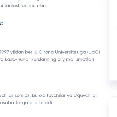
ini tanlashlari mumkin.
i:
 1997 yildan beri u Girona Universitetiga (UdG)
 va kasb-hunar kurslarining oliy ma'lumotlari
chilar soni oz, bu o'qituvchilar va o'quvchilar
nosabatlarga olib keladi.