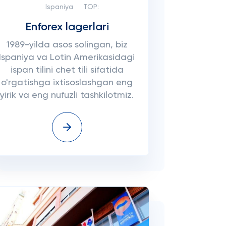
Ispaniya
TOP:
Enforex lagerlari
1989-yilda asos solingan, biz
Ispaniya va Lotin Amerikasidagi
ispan tilini chet tili sifatida
o'rgatishga ixtisoslashgan eng
yirik va eng nufuzli tashkilotmiz.