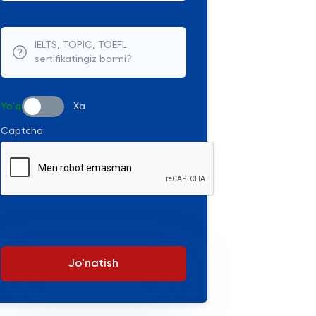
IELTS, TOPIC, TOEFL
sertifikatingiz bormi?
Yo'q
Xa
Captcha
Jo'natish