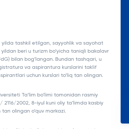
yilda tashkil etilgan, sayyohlik va sayohat
7 yildan beri u turizm bo'yicha taniqli bakalavr
(UdG) bilan bog'langan. Bundan tashqari, u
istratura va aspirantura kurslarini taklif
pirantlari uchun kurslari to'liq tan olingan.
versiteti Ta'lim bo'limi tomonidan rasmiy
116/2002, 8-iyul kuni oliy ta'limda kasbiy
un tan olingan o'quv markazi.