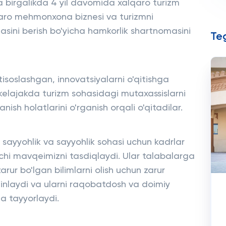
 birgalikda 4 yil davomida xalqaro turizm
qaro mehmonxona biznesi va turizmni
asini berish bo'yicha hamkorlik shartnomasini
Teg
isoslashgan, innovatsiyalarni o'qitishga
r kelajakda turizm sohasidagi mutaxassislarni
nish holatlarini o'rganish orqali o'qitadilar.
si sayyohlik va sayyohlik sohasi uchun kadrlar
chi mavqeimizni tasdiqlaydi. Ular talabalarga
arur bo'lgan bilimlarni olish uchun zarur
minlaydi va ularni raqobatdosh va doimiy
a tayyorlaydi.