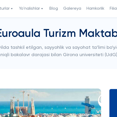
urlar
Yo'nalishlar
Blog
Galereya
Hamkorlik
Filia
Euroaula Turizm Maktab
lda tashkil etilgan, sayyohlik va sayohat ta'limi bo'yi
niqli bakalavr darajasi bilan Girona universiteti (Ud