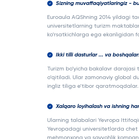
Sizning muvaffaqiyatlaringiz - bu
Euroaula AQShning 2014 yildagi ta
universitetlarning turizm maktabla
ko'rsatkichlarga ega ekanligidan f
Ikki tilli dasturlar ... va boshqalar
Turizm bo'yicha bakalavr darajasi to'li
o'qitiladi. Ular zamonaviy global du
ingliz tiliga e'tibor qaratmoqdalar.
Xalqaro loyihalash va ishning ha
Ularning talabalari Yevropa Ittifoq
Yevropadagi universitetlarda chet 
mehmonxona va sayyohlik kompaniy