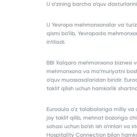
U o'zining barcha o'quv dasturlarinin
U Yevropa mehmonxonalar va turizm
qismi bo'lib, Yevropada mehmonxona
intiladi.
BBI Xalqaro mehmonxona biznesi v
mehmonxona va ma'muriyatni boshq
o'quv muassasalaridan biridir. Eu
taklif qilish uchun hamkorlik shartn
Euroaula o'z talabalariga milliy 
joy taklif qilib, mehnat bozoriga c
sohasi uchun bo'sh ish o'rinlari va
Hospitality Connection bilan hamkor