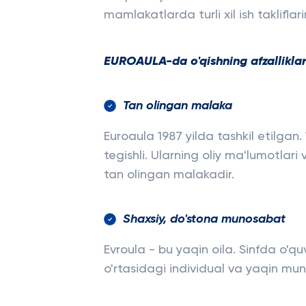
mamlakatlarda turli xil ish takliflar
EUROAULA-da o'qishning afzalliklar
Tan olingan malaka
Euroaula 1987 yilda tashkil etilgan.
tegishli. Ularning oliy ma'lumotlari
tan olingan malakadir.
Shaxsiy, do'stona munosabat
Evroula - bu yaqin oila. Sinfda o'quv
o'rtasidagi individual va yaqin mu