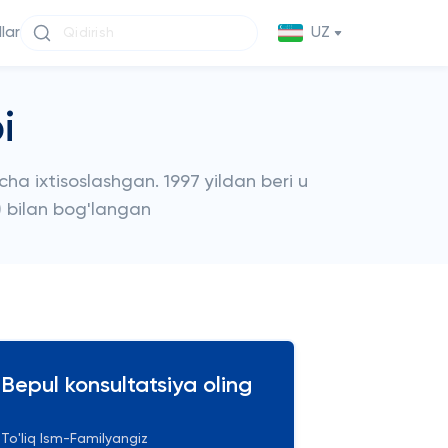
llar
UZ
i
cha ixtisoslashgan. 1997 yildan beri u
G) bilan bog'langan
Bepul konsultatsiya oling
To'liq Ism-Familyangiz