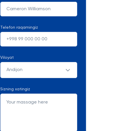
Telefon raqamingiz
Viloyat
Andijon
Sizning xatingiz