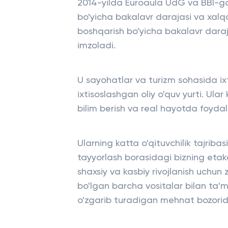
2014-yilda Euroaula UdG va BBI-ga
bo'yicha bakalavr darajasi va xal
boshqarish bo'yicha bakalavr daraj
imzoladi.
U sayohatlar va turizm sohasida ixt
ixtisoslashgan oliy o'quv yurti. Ula
bilim berish va real hayotda foydala
Ularning katta o'qituvchilik tajriba
tayyorlash borasidagi bizning etak
shaxsiy va kasbiy rivojlanish uchun z
bo'lgan barcha vositalar bilan ta'
o'zgarib turadigan mehnat bozorid