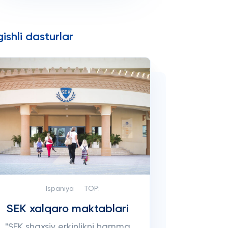
ishli dasturlar
Ispaniya
TOP:
SEK xalqaro maktablari
"SEK shaxsiy erkinlikni hamma