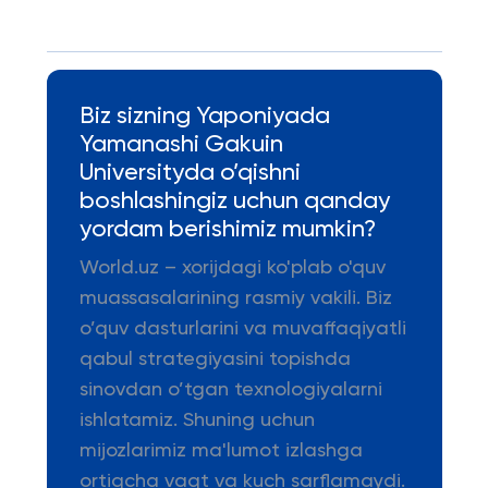
Biz sizning Yaponiyada
Yamanashi Gakuin
Universityda o’qishni
boshlashingiz uchun qanday
yordam berishimiz mumkin?
World.uz – xorijdagi ko'plab o'quv
muassasalarining rasmiy vakili. Biz
o’quv dasturlarini va muvaffaqiyatli
qabul strategiyasini topishda
sinovdan o’tgan texnologiyalarni
ishlatamiz. Shuning uchun
mijozlarimiz ma'lumot izlashga
ortiqcha vaqt va kuch sarflamaydi.