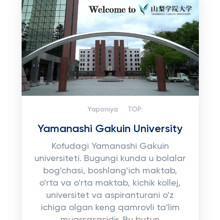
Yaponiya
TOP:
Yamanashi Gakuin University
Kofudagi Yamanashi Gakuin
universiteti. Bugungi kunda u bolalar
bog'chasi, boshlang'ich maktab,
o'rta va o'rta maktab, kichik kollej,
universitet va aspiranturani o'z
ichiga olgan keng qamrovli ta'lim