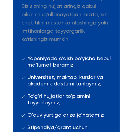
Biz sizning hujjatlaringiz qabuli
bilan shug'ullanayotganimizda, siz
chet tilini mustahkamlashingiz yoki
imtihonlarga tayyorgarlik
ko'rishingiz mumkin.
Yaponiyada o’qish bo’yicha bepul
ma’lumot beramiz;
Universitet, maktab, kurslar va
akademik dasturni tanlaymiz;
To’g’ri hujjatlar to’plamini
tayyorlaymiz;
O’quv yurtiga ariza jo’natamiz;
Stipendiya/grant uchun