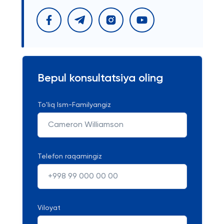
Bepul konsultatsiya oling
To'liq Ism-Familyangiz
Telefon raqamingiz
Viloyat