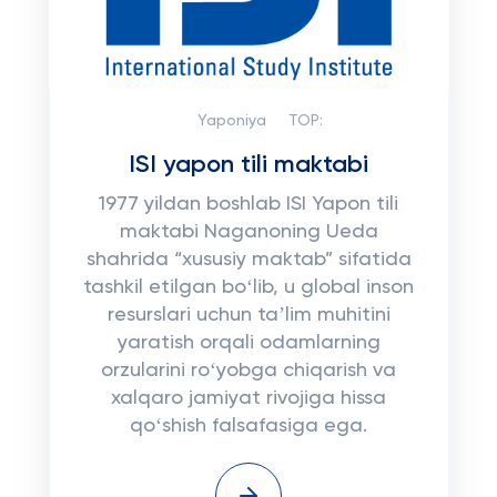
Yaponiya
TOP:
ISI yapon tili maktabi
1977 yildan boshlab ISI Yapon tili
maktabi Naganoning Ueda
shahrida “xususiy maktab” sifatida
tashkil etilgan boʻlib, u global inson
resurslari uchun taʼlim muhitini
yaratish orqali odamlarning
orzularini roʻyobga chiqarish va
xalqaro jamiyat rivojiga hissa
qoʻshish falsafasiga ega.