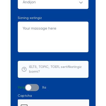
Andijon
Sizning xatingiz
IELTS, TOPIC, TOEFL sertifikatingiz
bormi?
Yo'q
Xa
Captcha