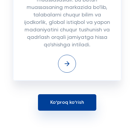
muassasasidir. Bu butun
muassasaning markazida bo'lib,
talabalarni chuqur bilim va
ijodkorlik, global istiqbol va yapon
madaniyatini chuqur tushunish va
qadrlash orqali jamiyatga hissa
qo'shishga intiladi.
Koʻproq koʻrish