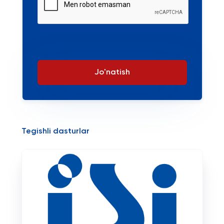
Jo'natish
Tegishli dasturlar