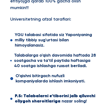
ehtiyojga qarab 100% gacha olish
mumkin!!!
Universitetning afzal taraflari:
YGU talabasi sifatida siz Yaponiyaning
milliy tibbiy sug'urtasi bilan
himoyalanasiz.
Talabalarga o'qish davomida haftada 28
soatgacha va ta'til paytida haftasiga
40 soatga ishlashga ruxsat beriladi.
O'qishni bitirgach nufuzli
kompaniyalarda ishlash imkoniyati.
P.S: Talabalarni e'tiborini jalb qiluvchi
oliygoh sharoitlariga
nazar soling!