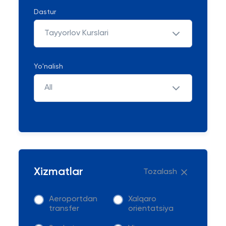
Dastur
Tayyorlov Kurslari
Yo'nalish
All
Xizmatlar
Tozalash
Aeroportdan
Xalqaro
transfer
orientatsiya