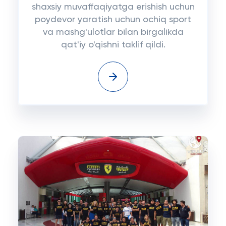
shaxsiy muvaffaqiyatga erishish uchun
poydevor yaratish uchun ochiq sport
va mashg'ulotlar bilan birgalikda
qat'iy o'qishni taklif qildi.