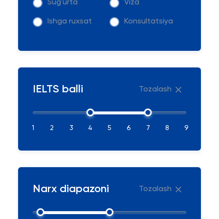
Sug'urta
Viza
Ishga ruxsat
Konsultatsiya
IELTS balli
Tozalash
1
2
3
4
5
6
7
8
9
Narx diapazoni
Tozalash