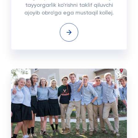
tayyorgarlik ko'rishni taklif qiluvchi
ajoyib obro'ga ega mustaqil kollej.