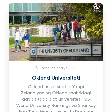
Yangi Zelandiya
TOP:
Oklend Universiteti
Oklend universiteti - Yangi
Zelandiyaning Oklend shahridagi
davlat tadqiqot universiteti. QS
World University Rankings va Shanxay