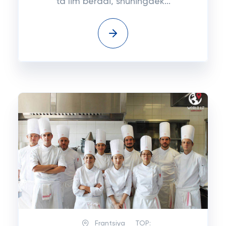
ta’lim beradi, shuningdek...
Frantsiya
TOP: