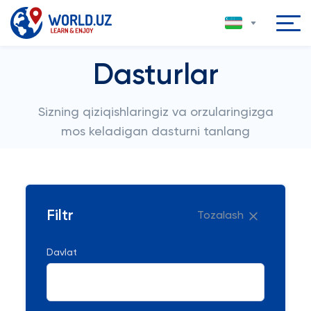
Dasturlar
Sizning qiziqishlaringiz va orzularingizga
mos keladigan dasturni tanlang
Filtr
Tozalash
Davlat