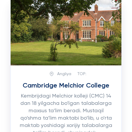
Angliya
TOP:
Cambridge Melchior College
Kembrijdagi Melchior kolleji (CMC) 14
dan 18 yilgacha bo'lgan talabalarga
maxsus ta'lim beradi. Mustaqil
qo'shma ta'lim maktabi bo'lib, u o'rta
maktab yoshidagi xorijiy talabalarga