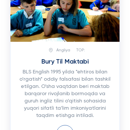
Angliya
TOP:
Bury Til Maktabi
BLS English 1995 yilda "ehtiros bilan
o'rgatish" oddiy falsafasi bilan tashkil
etilgan. O'sha vaqtdan beri maktab
barqaror rivojlanib bormoqda va
guruh ingliz tilini o'qitish sohasida
yuqori sifatli ta'lim imkoniyatlarini
taqdim etishga intiladi.