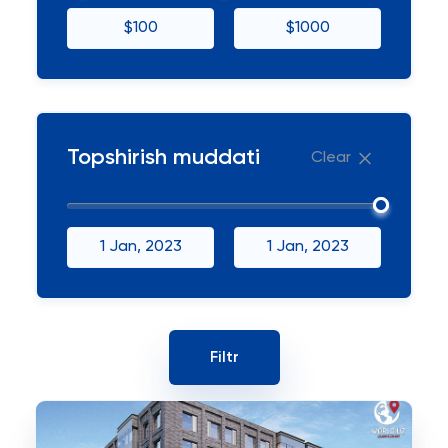
$100
$1000
Topshirish muddati
Clear
1 Jan, 2023
1 Jan, 2023