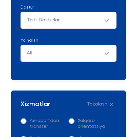
Dastur
Ta'til Dasturlari
Yo'nalish
All
Xizmatlar
Tozalash
Aeroportdan
Xalqaro
transfer
orientatsiya