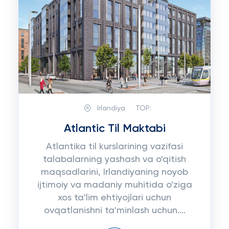
Irlandiya
TOP:
Atlantic Til Maktabi
Atlantika til kurslarining vazifasi
talabalarning yashash va o'qitish
maqsadlarini, Irlandiyaning noyob
ijtimoiy va madaniy muhitida o'ziga
xos ta'lim ehtiyojlari uchun
ovqatlanishni ta'minlash uchun....