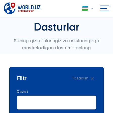
Dasturlar
Sizning qiziqishlaringiz va orzularingizga
mos keladigan dasturni tanlang
Filtr
Tozalash
Davlat