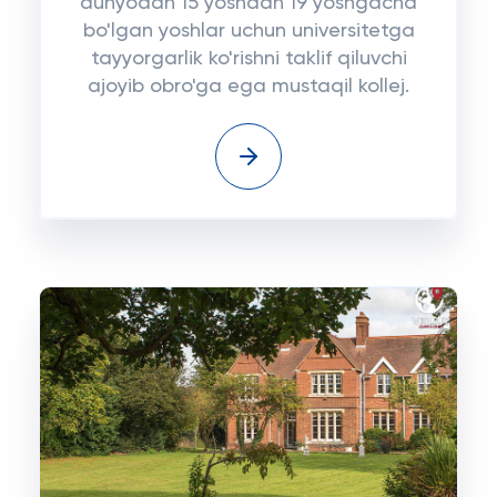
dunyodan 15 yoshdan 19 yoshgacha
bo'lgan yoshlar uchun universitetga
tayyorgarlik ko'rishni taklif qiluvchi
ajoyib obro'ga ega mustaqil kollej.