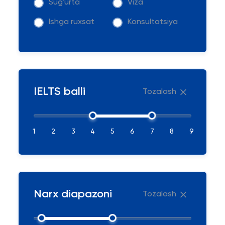
Sug'urta
Viza
Ishga ruxsat
Konsultatsiya
IELTS balli
Tozalash
1
2
3
4
5
6
7
8
9
Narx diapazoni
Tozalash