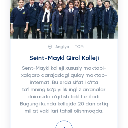
Angliya
TOP:
Seint-Maykl Qirol Kolleji
Sent-Maykl kolleji xususiy maktabi-
xalqaro darajadagi qulay maktab-
internat. Bu erda sifatli o'rta
ta'limning ko'p yillik ingliz an'analari
doirasida o'qitish taklif etiladi.
Bugungi kunda kollejda 20 dan ortiq
millat vakillari tahsil olishmoqda.