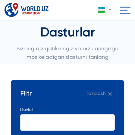
Dasturlar
Sizning qiziqishlaringiz va orzularingizga
mos keladigan dasturni tanlang
Filtr
Tozalash
Davlat