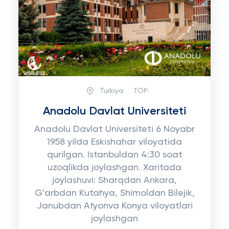
Turkiya
TOP:
Anadolu Davlat Universiteti
Anadolu Davlat Universiteti 6 Noyabr
1958 yilda Eskishahar viloyatida
qurilgan. Istanbuldan 4:30 soat
uzoqlikda joylashgan. Xaritada
joylashuvi: Sharqdan Ankara,
G’arbdan Kutahya, Shimoldan Bilejik,
Janubdan Afyonva Konya viloyatlari
joylashgan