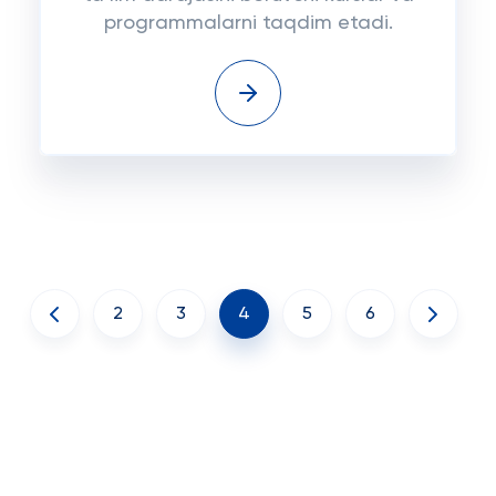
programmalarni taqdim etadi.
2
3
4
5
6