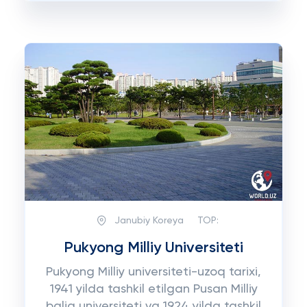
Janubiy Koreya
TOP:
Pukyong Milliy Universiteti
Pukyong Milliy universiteti-uzoq tarixi,
1941 yilda tashkil etilgan Pusan Milliy
baliq universiteti va 1924 yilda tashkil