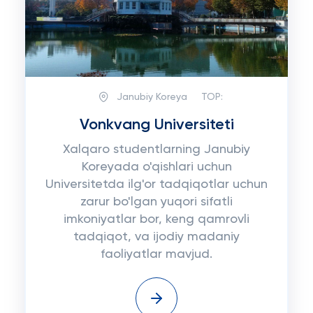
Janubiy Koreya
TOP:
Vonkvang Universiteti
Xalqaro studentlarning Janubiy
Koreyada o'qishlari uchun
Universitetda ilg'or tadqiqotlar uchun
zarur bo'lgan yuqori sifatli
imkoniyatlar bor, keng qamrovli
tadqiqot, va ijodiy madaniy
faoliyatlar mavjud.