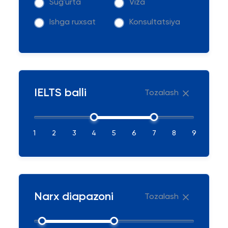
Sug'urta
Viza
Ishga ruxsat
Konsultatsiya
IELTS balli
Tozalash
1
2
3
4
5
6
7
8
9
Narx diapazoni
Tozalash