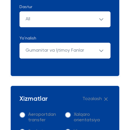
Dastur
All
Yo'nalish
Gumanitar va Ijtimoy Fanlar
Xizmatlar
Tozalash
Aeroportdan
Xalqaro
transfer
orientatsiya