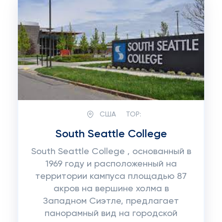
США
TOP:
South Seattle College
South Seattle College , основанный в
1969 году и расположенный на
территории кампуса площадью 87
акров на вершине холма в
Западном Сиэтле, предлагает
панорамный вид на городской