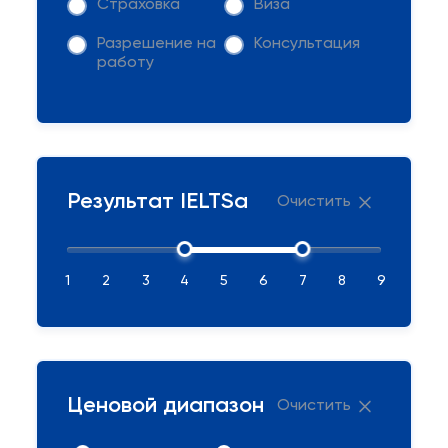
Страховка
Виза
Разрешение на
Консультация
работу
Результат IELTSа
Очистить
1
2
3
4
5
6
7
8
9
Ценовой диапазон
Очистить