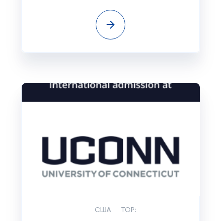
США
TOP: