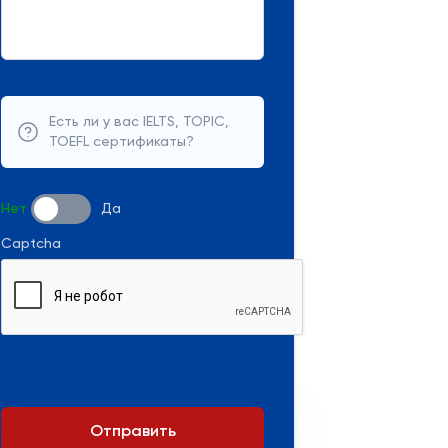
Есть ли у вас IELTS, TOPIC,
TOEFL сертификаты?
Нет
Да
Captcha
Отправить