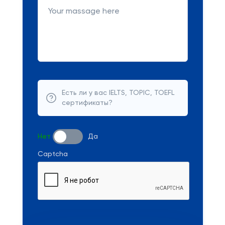
Есть ли у вас IELTS, TOPIC, TOEFL
сертификаты?
Нет
Да
Captcha