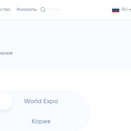
ство
Филиалы
RU
чения
World Expo
Корея