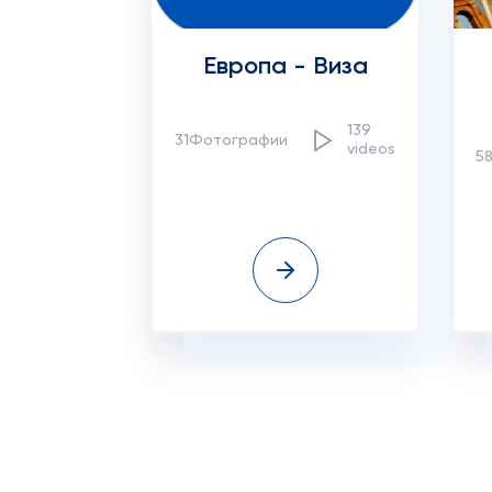
Европа - Виза
139
31Фотографии
videos
5