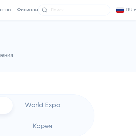
ство
Филиалы
RU
чения
World Expo
Корея