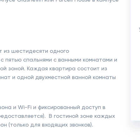
пусе Glasnevin или Purcell House в кампусе
 из шестидесяти одного
с пятью спальнями с ванными комнатами и
й зоной. Каждая квартира состоит из
нат и одной двухместной ванной комнаты
она и Wi-Fi и фиксированный доступ в
редоставляется). В гостиной зоне каждых
н (только для входящих звонков).