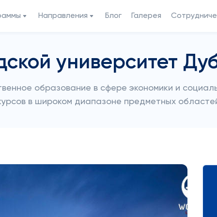
раммы
Направления
Блог
Галерея
Сотрудниче
дской университет Ду
енное образование в сфере экономики и социаль
курсов в широком диапазоне предметных областе