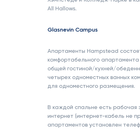
Хэмпстеде и Колледж-Парке в кам
All Hallows.
Glasnevin
Campus
Апартаменты Hampstead состоят
комфортабельного апартамента 
общей гостиной/кухней/обеденно
четырех одноместных ванных ком
для одноместного размещения.
В каждой спальне есть рабочая з
интернет (интернет-кабель не п
апартаментов установлен телефо