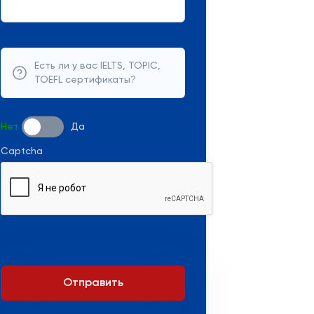
Есть ли у вас IELTS, TOPIC,
TOEFL сертификаты?
Нет
Да
Captcha
Отправить