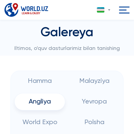
Galereya
Iltimos, o'quv dasturlarimiz bilan tanishing
Hamma
Malayziya
Angliya
Yevropa
World Expo
Polsha