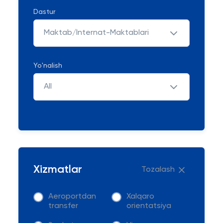
Dastur
Maktab/Internat-Maktablari
Yo'nalish
All
Xizmatlar
Tozalash
Aeroportdan
Xalqaro
transfer
orientatsiya