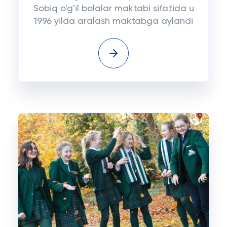
Sobiq o'g'il bolalar maktabi sifatida u
1996 yilda aralash maktabga aylandi