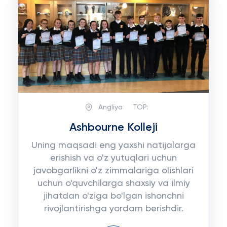
Angliya
TOP:
Ashbourne Kolleji
Uning maqsadi eng yaxshi natijalarga
erishish va o'z yutuqlari uchun
javobgarlikni o'z zimmalariga olishlari
uchun o'quvchilarga shaxsiy va ilmiy
jihatdan o'ziga bo'lgan ishonchni
rivojlantirishga yordam berishdir.