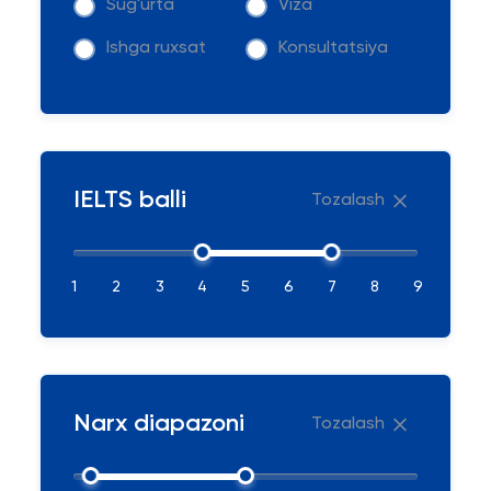
Sug'urta
Viza
Ishga ruxsat
Konsultatsiya
IELTS balli
Tozalash
1
2
3
4
5
6
7
8
9
Narx diapazoni
Tozalash