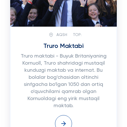
AQSH
TOP:
Truro Maktabi
Truro maktabi - Buyuk Britaniyaning
Kornuoll, Truro shahridagi mustaqil
kunduzgi maktab va internat. Bu
bolalar bog'chasidan oltinchi
sinfgacha bo'lgan 1050 dan ortiq
o'quvchilarni qamrab olgan
Kornuoldagi eng yirik mustaqil
maktab.