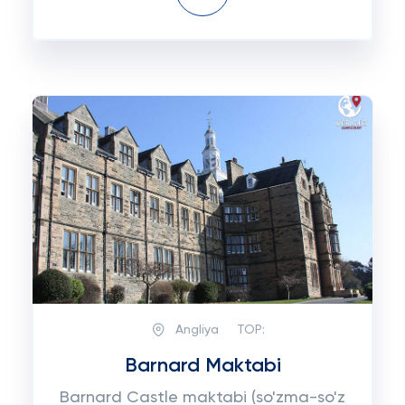
Angliya
TOP:
Barnard Maktabi
Barnard Castle maktabi (so'zma-so'z