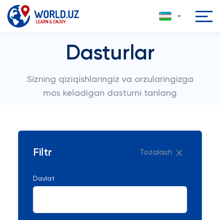
Dasturlar
Sizning qiziqishlaringiz va orzularingizga
mos keladigan dasturni tanlang
Filtr
Tozalash
Davlat