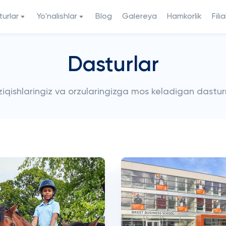
urlar
Yo'nalishlar
Blog
Galereya
Hamkorlik
Filia
Dasturlar
iziqishlaringiz va orzularingizga mos keladigan dastur