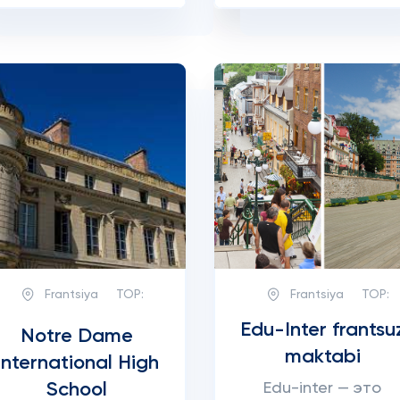
Frantsiya
TOP:
Frantsiya
TOP:
Edu-Inter frantsu
Notre Dame
maktabi
International High
School
Edu-inter — это