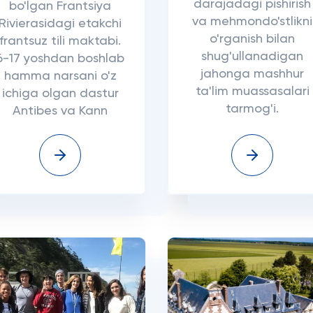
darajadagi pishirish
bo'lgan Frantsiya
va mehmondo'stlikni
Rivierasidagi etakchi
o'rganish bilan
frantsuz tili maktabi.
shug'ullanadigan
6-17 yoshdan boshlab
jahonga mashhur
hamma narsani o'z
ta'lim muassasalari
ichiga olgan dastur
tarmog'i.
Antibes va Kann