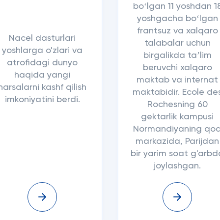
boʻlgan 11 yoshdan 1
yoshgacha boʻlgan
frantsuz va xalqaro
Nacel dasturlari
talabalar uchun
yoshlarga o'zlari va
birgalikda taʼlim
atrofidagi dunyo
beruvchi xalqaro
haqida yangi
maktab va internat
narsalarni kashf qilish
maktabidir. Ecole de
imkoniyatini berdi.
Rochesning 60
gektarlik kampusi
Normandiyaning qo
markazida, Parijdan
bir yarim soat g'arbd
joylashgan.