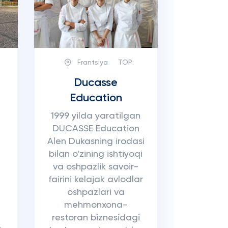
Frantsiya
TOP:
Ducasse
Education
1999 yilda yaratilgan
DUCASSE Education
Alen Dukasning irodasi
bilan o'zining ishtiyoqi
va oshpazlik savoir-
fairini kelajak avlodlar
oshpazlari va
mehmonxona-
restoran biznesidagi