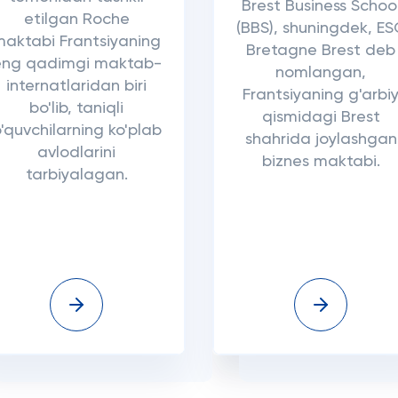
Brest Business Schoo
etilgan Roche
(BBS), shuningdek, E
maktabi Frantsiyaning
Bretagne Brest deb
eng qadimgi maktab-
nomlangan,
internatlaridan biri
Frantsiyaning g'arbi
bo'lib, taniqli
qismidagi Brest
'quvchilarning ko'plab
shahrida joylashgan
avlodlarini
biznes maktabi.
tarbiyalagan.