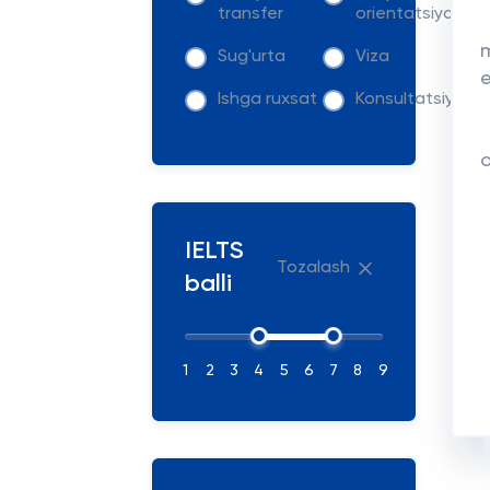
transfer
orientatsiya
Sug'urta
Viza
Ishga ruxsat
Konsultatsiya
o
IELTS
Tozalash
balli
1
2
3
4
5
6
7
8
9