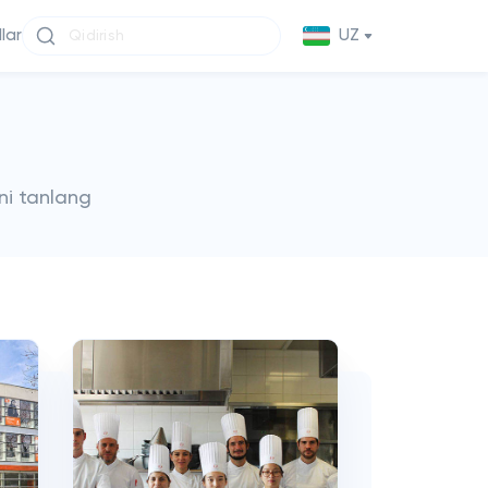
llar
UZ
ni tanlang