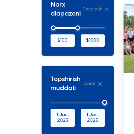
Narx
Tozalash
diapazoni
$100
$1000
Topshirish
Clear
muddati
1 Jan,
1 Jan,
2023
2023