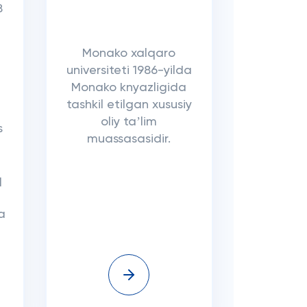
8
Monako xalqaro
universiteti 1986-yilda
Monako knyazligida
tashkil etilgan xususiy
oliy taʼlim
s
muassasasidir.
q
a