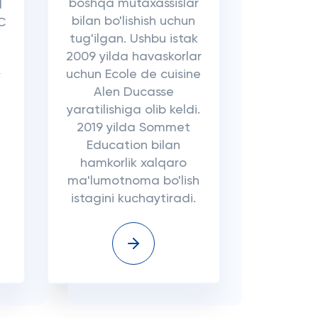
boshqa mutaxassislar
l
bilan bo'lishish uchun
SC
tug'ilgan. Ushbu istak
2009 yilda havaskorlar
uchun Ecole de cuisine
y
Alen Ducasse
yaratilishiga olib keldi.
2019 yilda Sommet
Education bilan
hamkorlik xalqaro
ma'lumotnoma bo'lish
istagini kuchaytiradi.