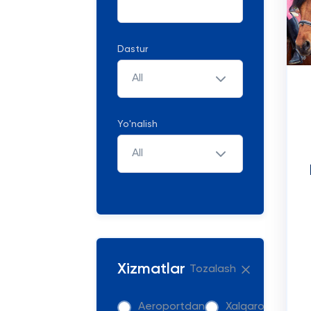
Dastur
All
Yo'nalish
All
Xizmatlar
Tozalash
Aeroportdan
Xalqaro