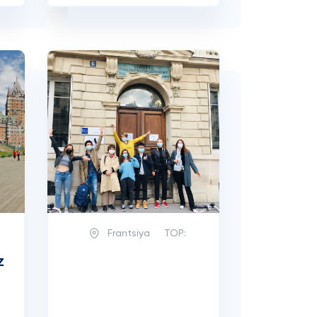
Frantsiya
TOP:
z