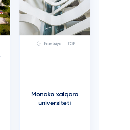
Frantsiya
TOP:
s
r
Monako xalqaro
universiteti