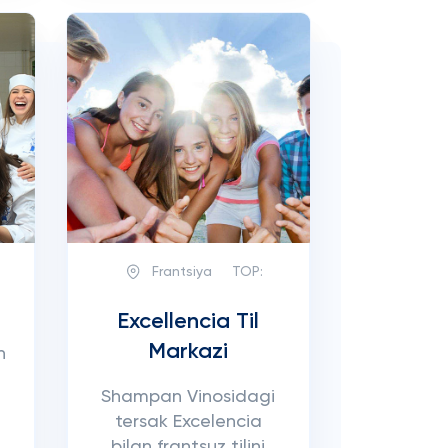
Frantsiya
TOP:
Excellencia Til
Markazi
n
Shampan Vinosidagi
tersak Excelencia
bilan frantsuz tilini