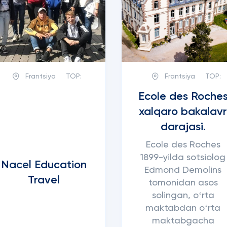
Frantsiya
TOP:
Frantsiya
TOP:
Ecole des Roche
xalqaro bakalav
darajasi.
Ecole des Roches
1899-yilda sotsiolog
Nacel Education
Edmond Demolins
Travel
tomonidan asos
solingan, oʻrta
maktabdan oʻrta
maktabgacha