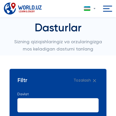
Dasturlar
Sizning qiziqishlaringiz va orzularingizga
mos keladigan dasturni tanlang
Filtr
Tozalash
Davlat