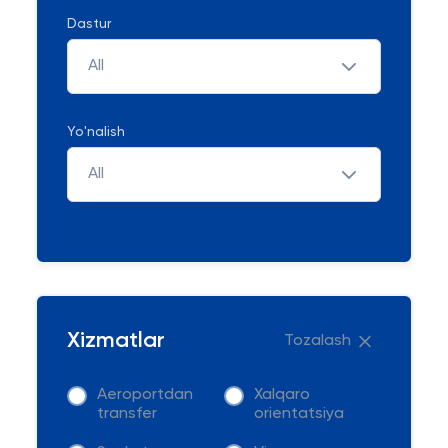
Dastur
All
Yo'nalish
All
Xizmatlar
Tozalash
Aeroportdan
Xalqaro
transfer
orientatsiya