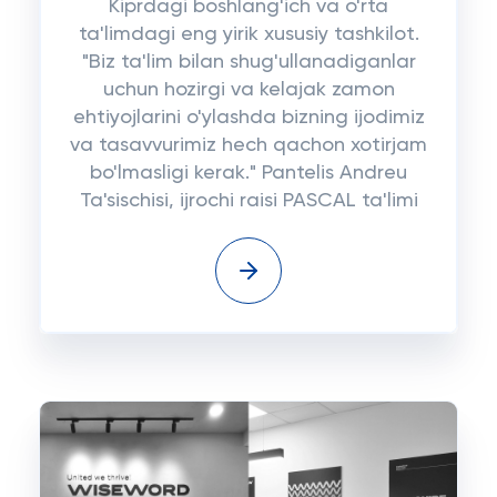
Kiprdagi boshlang'ich va o'rta
ta'limdagi eng yirik xususiy tashkilot.
"Biz ta'lim bilan shug'ullanadiganlar
uchun hozirgi va kelajak zamon
ehtiyojlarini o'ylashda bizning ijodimiz
va tasavvurimiz hech qachon xotirjam
bo'lmasligi kerak." Pantelis Andreu
Ta'sischisi, ijrochi raisi PASCAL ta'limi