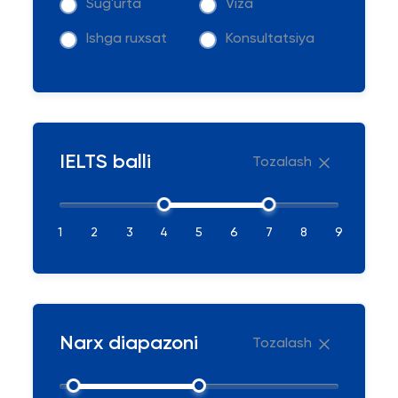
Sug'urta
Viza
Ishga ruxsat
Konsultatsiya
IELTS balli
Tozalash
1
2
3
4
5
6
7
8
9
Narx diapazoni
Tozalash