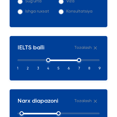
Sug'urta
Viza
Ishga ruxsat
Konsultatsiya
IELTS balli
Tozalash
1
2
3
4
5
6
7
8
9
Narx diapazoni
Tozalash