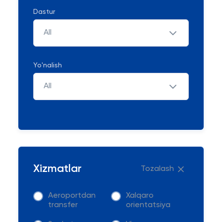
Dastur
All
Yo'nalish
All
Xizmatlar
Tozalash
Aeroportdan
Xalqaro
transfer
orientatsiya