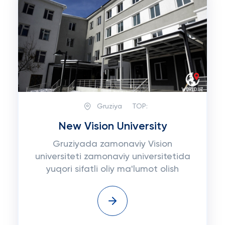
Gruziya
TOP:
New Vision University
Gruziyada zamonaviy Vision
universiteti zamonaviy universitetida
yuqori sifatli oliy ma'lumot olish