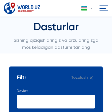
Dasturlar
Sizning qiziqishlaringiz va orzularingizga
mos keladigan dasturni tanlang
Filtr
Tozalash
Davlat