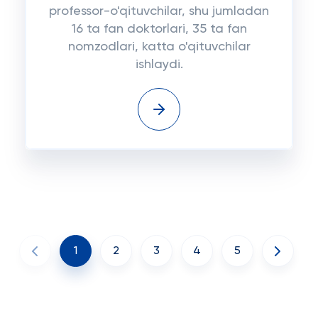
professor-o'qituvchilar, shu jumladan
16 ta fan doktorlari, 35 ta fan
nomzodlari, katta o'qituvchilar
ishlaydi.
1
2
3
4
5