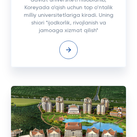
davlat universiteti hisoblanib,
Koreyada o'qish uchun top o’ntalik
milliy universitetlariga kiradi. Uning
shiori "ijodkorlik, rivojlanish va
jamoaga xizmat qilish"