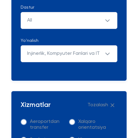
Dastur
All
Yo'nalish
Injinerlik, Kompyuter Fanlari va IT
Xizmatlar
Tozalash
Aeroportdan
Xalqaro
transfer
orientatsiya