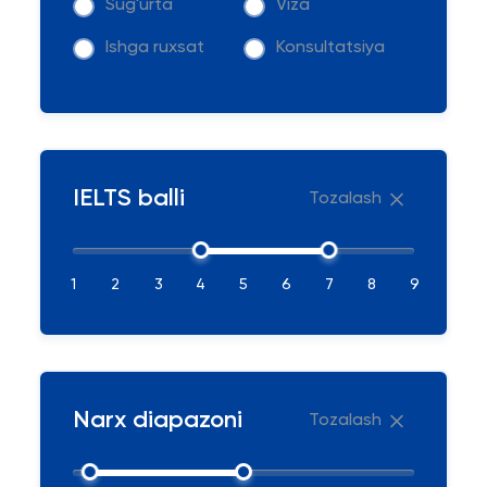
Sug'urta
Viza
Ishga ruxsat
Konsultatsiya
IELTS balli
Tozalash
1
2
3
4
5
6
7
8
9
Narx diapazoni
Tozalash