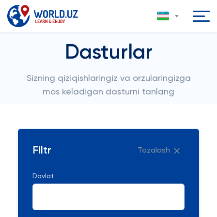
Dasturlar
Sizning qiziqishlaringiz va orzularingizga
mos keladigan dasturni tanlang
Filtr
Tozalash
Davlat