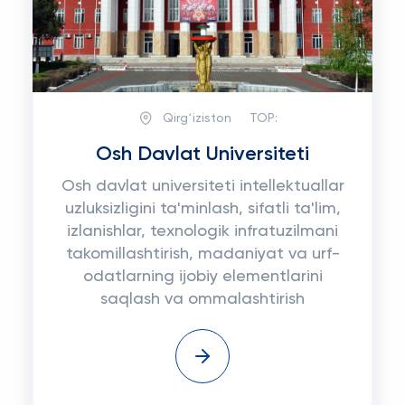
Qirgʻiziston
TOP:
Osh Davlat Universiteti
Osh davlat universiteti intellektuallar
uzluksizligini ta'minlash, sifatli ta'lim,
izlanishlar, texnologik infratuzilmani
takomillashtirish, madaniyat va urf-
odatlarning ijobiy elementlarini
saqlash va ommalashtirish