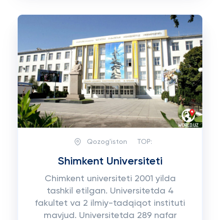
Qozog'iston
TOP:
Shimkent Universiteti
Chimkent universiteti 2001 yilda
tashkil etilgan. Universitetda 4
fakultet va 2 ilmiy-tadqiqot instituti
mavjud. Universitetda 289 nafar