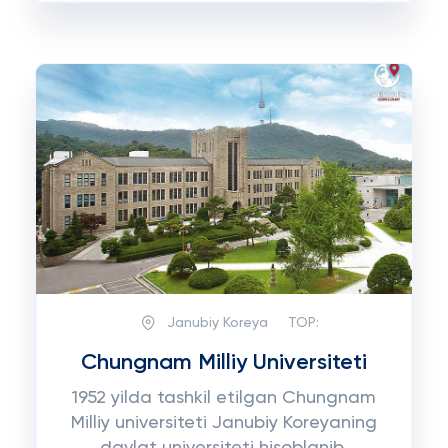
Janubiy Koreya
TOP:
Chungnam Milliy Universiteti
1952 yilda tashkil etilgan Chungnam
Milliy universiteti Janubiy Koreyaning