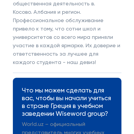
общественная деятельность в.
Косово. Албания и регион.
Профессиональное обслуживание
привело к тому, что сотни школ и
университетов со всего мира приняли
участие в каждой ярмарке. Их доверие и
ответственность за лучшее для
каждого студента - наш девиз!
Что мы можем сделать для
вас, чтобы вы начали учиться
в стране Греция в учебном
заведении Wiseword group?
World.uz – официальный
представитель многих учебных