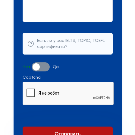
Есть ли у вас IELTS, TOPIC, TOEFL
сертификаты?
Нет
Да
Captcha
Отправить