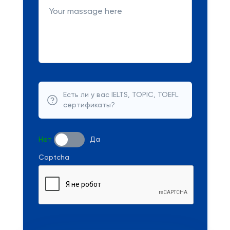
Есть ли у вас IELTS, TOPIC, TOEFL
сертификаты?
Нет
Да
Captcha