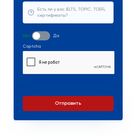
Есть ли у вас IELTS, TOPIC, TOEFL
сертификаты?
Нет
Да
Captcha
Отправить