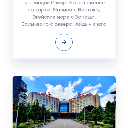
провинции Измир. Расположение
на карте: Маниса с Востока,
Эгейское море с Запада,
Балыкесир с севера, Айдын с юга